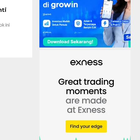
nti
k ini