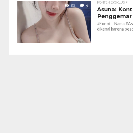
KONTEN EKSKLUSIF
131
4
Asuna: Kont
Penggemar
#Exooi – Nama #Asu
dikenal karena peso