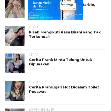
Viral Konten Eksklusif Bule Barbie,
Foto dan Video Mantap!
CERITA
Kisah Mengikuti Rasa Birahi yang Tak
Terkendali
CERITA
Cerita Prank Minta Tolong Untuk
Dipuaskan
CERITA
Cerita Pramugari Hot Didalam Toilet
Pesawat
KONTEN EKSKLUSIF