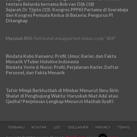
tentara Belanda bernama Bob van Dijk (18)
Sejarah Dr Tjipto (13): Kongres PPPKI Pertama di Soerabaja
dan Kongres Pemuda Kedua di Batavia; Pengurus PI
Ditangkap
Masalah RSS:
Retrieved unsupported status code "404"
Biodata Kobo Kanaeru: Profil, Umur, Karier, dan Fakta
Menarik VTuber Hololive Indonesia
Biodata Yovie & Nuno: Profil, Perjalanan Karier, Daftar
Personel, dan Fakta Menarik
Tafsir Mimpi Berkhutbah di Mimbar Menurut Ibnu Sirin
Shalat di Penghujung Waktu: Haruskah Niat Ada’ atau
Qadha? Penjelasan Lengkap Menurut Mazhab Syafi’i
TERBARU
KONTAK
LIST
DISCLAIMER
PRIVACY
TERMS