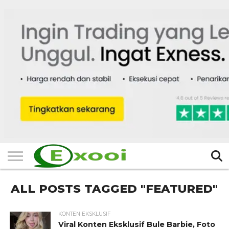
HOME
FILTER
BERITA
BIODATA
CERITA
CERPEN
EKSKLUSIF
FOTO
VIDEO
TIPS
MORE
ALL POSTS TAGGED "FEATURED"
KONTEN EKSKLUSIF
Viral Konten Eksklusif Bule Barbie, Foto