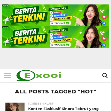
HOME
FILTER
BERITA
BIODATA
CERITA
CERPEN
EKSKLUSIF
FOTO
VIDEO
TIPS
MORE
ALL POSTS TAGGED "HOT"
KONTEN EKSKLUSIF
Konten Eksklusif Kinora Tobrut yang