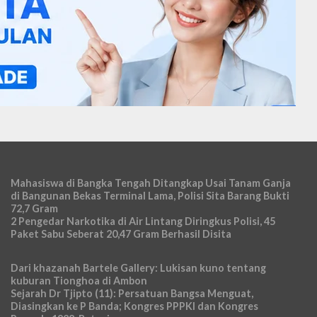
Mahasiswa di Bangka Tengah Ditangkap Usai Tanam Ganja
di Bangunan Bekas Terminal Lama, Polisi Sita Barang Bukti
72,7 Gram
2 Pengedar Narkotika di Air Lintang Diringkus Polisi, 45
Paket Sabu Seberat 20,47 Gram Berhasil Disita
Dari khazanah Bartele Gallery: Lukisan kuno tentang
kuburan Tionghoa di Ambon
Sejarah Dr Tjipto (11): Persatuan Bangsa Menguat,
Diasingkan ke P Banda; Kongres PPPKI dan Kongres