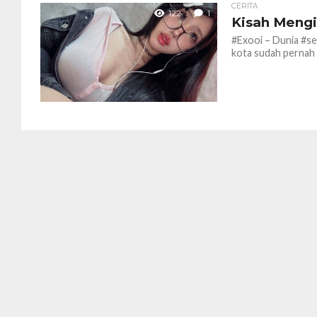
CERITA
122
1
Kisah Mengi
#Exooi – Dunia #se
kota sudah pernah a