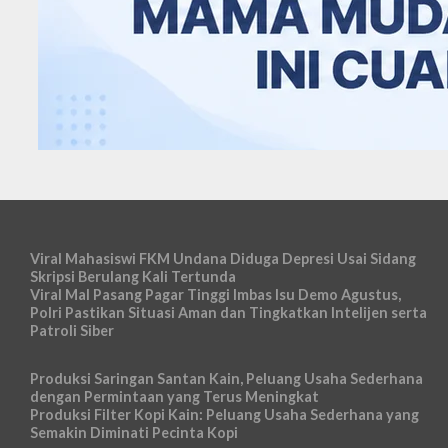
Viral Mahasiswi FKM Undana Diduga Depresi Usai Sidang
Skripsi Berulang Kali Tertunda
Viral Mal Pasang Pagar Tinggi Imbas Isu Demo Agustus,
Polri Pastikan Situasi Aman dan Tingkatkan Intelijen serta
Patroli Siber
Produksi Saringan Santan Kain, Peluang Usaha Sederhana
dengan Permintaan yang Terus Meningkat
Produksi Filter Kopi Kain: Peluang Usaha Sederhana yang
Semakin Diminati Pecinta Kopi