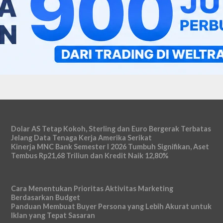
Dolar AS Tetap Kokoh, Sterling dan Euro Bergerak Terbatas
Jelang Data Tenaga Kerja Amerika Serikat
Kinerja MNC Bank Semester I 2026 Tumbuh Signifikan, Aset
Tembus Rp21,68 Triliun dan Kredit Naik 12,80%
Cara Menentukan Prioritas Aktivitas Marketing
Berdasarkan Budget
Panduan Membuat Buyer Persona yang Lebih Akurat untuk
Iklan yang Tepat Sasaran