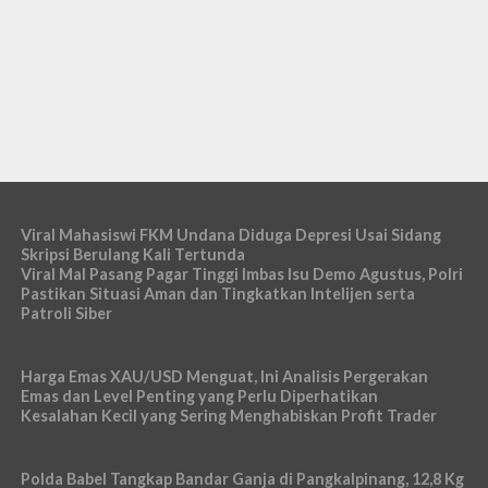
Viral Mahasiswi FKM Undana Diduga Depresi Usai Sidang
Skripsi Berulang Kali Tertunda
Viral Mal Pasang Pagar Tinggi Imbas Isu Demo Agustus, Polri
Pastikan Situasi Aman dan Tingkatkan Intelijen serta
Patroli Siber
Harga Emas XAU/USD Menguat, Ini Analisis Pergerakan
Emas dan Level Penting yang Perlu Diperhatikan
Kesalahan Kecil yang Sering Menghabiskan Profit Trader
Polda Babel Tangkap Bandar Ganja di Pangkalpinang, 12,8 Kg