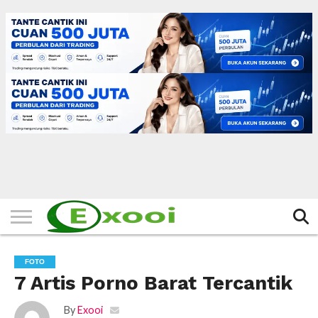
HOME
FILTER
BERITA
BIODATA
CERITA
CERPEN
EKSKLUSIF
FOTO
VIDEO
TIPS
MORE
FOTO
7 Artis Porno Barat Tercantik
By
Exooi