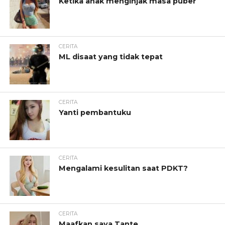
Ketika anak menginjak masa puber
CERITA
ML disaat yang tidak tepat
CERITA
Yanti pembantuku
CERITA
Mengalami kesulitan saat PDKT?
CERITA
Maafkan saya Tante