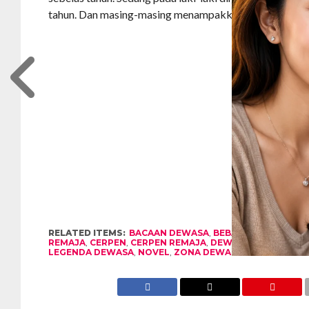
tahun. Dan masing-masing menampakkan ciri-ciri fisik t
RELATED ITEMS:
BACAAN DEWASA
,
BEBAS
,
CERITA
,
CERI
REMAJA
,
CERPEN
,
CERPEN REMAJA
,
DEWASA
,
ICKLIK
,
KIS
LEGENDA DEWASA
,
NOVEL
,
ZONA DEWASA