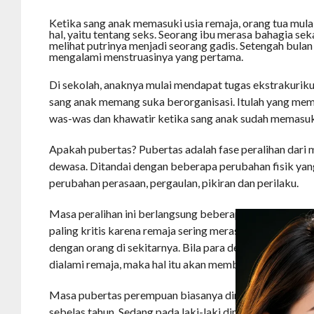
Ketika sang anak memasuki usia remaja, orang tua mula
hal, yaitu tentang seks. Seorang ibu merasa bahagia sek
melihat putrinya menjadi seorang gadis. Setengah bulan l
mengalami menstruasinya yang pertama.
Di sekolah, anaknya mulai mendapat tugas ekstrakurikul
sang anak memang suka berorganisasi. Itulah yang me
was-was dan khawatir ketika sang anak sudah memasuk
Apakah pubertas? Pubertas adalah fase peralihan dari
dewasa. Ditandai dengan beberapa perubahan fisik ya
perubahan perasaan, pergaulan, pikiran dan perilaku.
Masa peralihan ini berlangsung beberapa tahun. Dan pa
paling kritis karena remaja sering merasa beemasalah 
dengan orang di sekitarnya. Bila para dewasa bisa me
dialami remaja, maka hal itu akan membantu remaja m
Masa pubertas perempuan biasanya dimulai pada masa u
sebelas tahun. Sedang pada laki-laki dimulai pada usia 