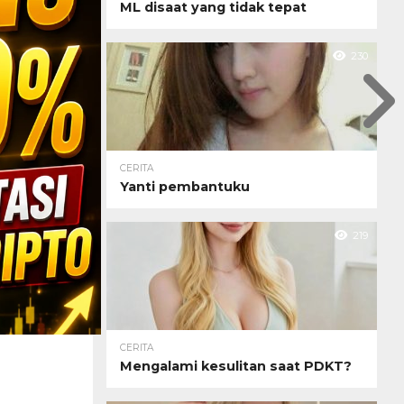
ML disaat yang tidak tepat
230
CERITA
Yanti pembantuku
219
CERITA
Mengalami kesulitan saat PDKT?