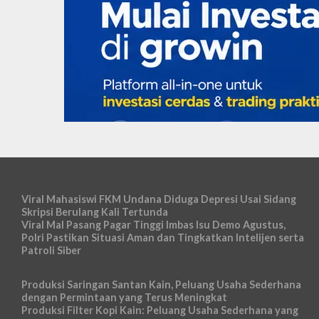
Viral Mahasiswi FKM Undana Diduga Depresi Usai Sidang
Skripsi Berulang Kali Tertunda
Viral Mal Pasang Pagar Tinggi Imbas Isu Demo Agustus,
Polri Pastikan Situasi Aman dan Tingkatkan Intelijen serta
Patroli Siber
Produksi Saringan Santan Kain, Peluang Usaha Sederhana
dengan Permintaan yang Terus Meningkat
Produksi Filter Kopi Kain: Peluang Usaha Sederhana yang