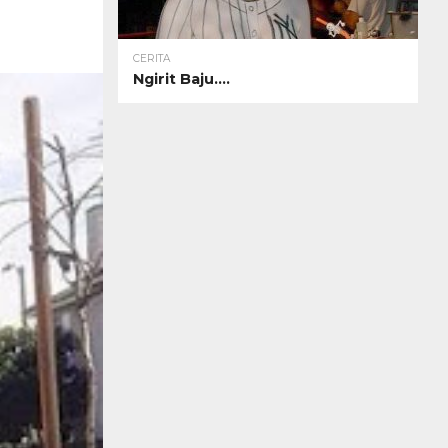
CERITA
Ngirit Baju….