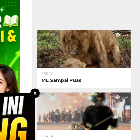
338
CERITA
ML Sampai Puas
X
259
CERITA