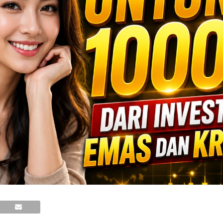
ersendiri.
TA PENDEK
,
CERITA
AH
,
KISAH REMAJA
,