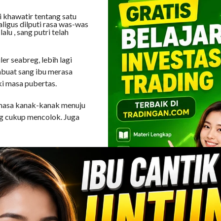
COMMENTS
i khawatir tentang satu
aligus dilputi rasa was-was
alu , sang putri telah
er seabreg, lebih lagi
mbuat sang ibu merasa
i masa pubertas.
 masa kanak-kanak menuju
ng cukup mencolok. Juga
da masa ini adalah masa
dengan dirinya maupun
mahami masa pubertas yang
enghadapi masalahnya.
sia sembilan, sepuluh dan
sebelas atau dua belas