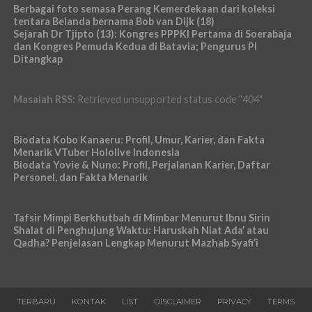
Berbagai foto semasa Perang Kemerdekaan dari koleksi
tentara Belanda bernama Bob van Dijk (18)
Sejarah Dr Tjipto (13): Kongres PPPKI Pertama di Soerabaja
dan Kongres Pemuda Kedua di Batavia; Pengurus PI
Ditangkap
Masalah RSS:
Retrieved unsupported status code "404"
Biodata Kobo Kanaeru: Profil, Umur, Karier, dan Fakta
Menarik VTuber Hololive Indonesia
Biodata Yovie & Nuno: Profil, Perjalanan Karier, Daftar
Personel, dan Fakta Menarik
Tafsir Mimpi Berkhutbah di Mimbar Menurut Ibnu Sirin
Shalat di Penghujung Waktu: Haruskah Niat Ada’ atau
Qadha? Penjelasan Lengkap Menurut Mazhab Syafi’i
TERBARU
KONTAK
LIST
DISCLAIMER
PRIVACY
TERMS