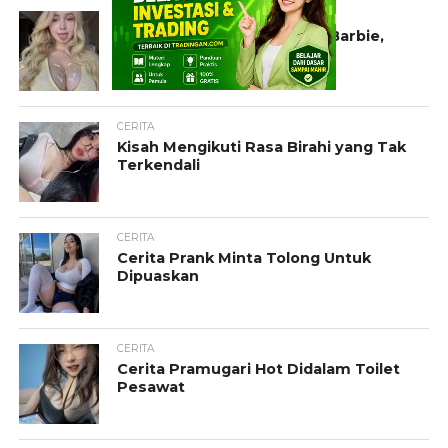
KONTEN EKSKLUSIF
Viral Konten Eksklusif Bule Barbie,
Foto dan Video Mantap!
CERITA
Kisah Mengikuti Rasa Birahi yang Tak
Terkendali
CERITA
Cerita Prank Minta Tolong Untuk
Dipuaskan
CERITA
Cerita Pramugari Hot Didalam Toilet
Pesawat