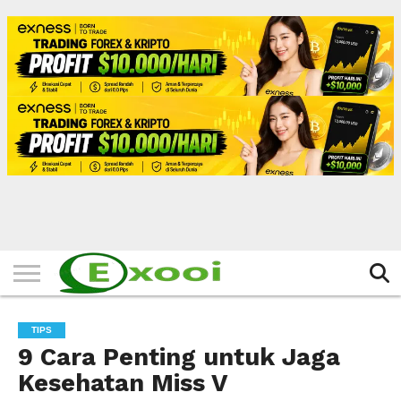
HOME
FILTER
BERITA
BIODATA
CERITA
CERPEN
EKSKLUSIF
FOTO
VIDEO
TIPS
MORE
TIPS
9 Cara Penting untuk Jaga
Kesehatan Miss V