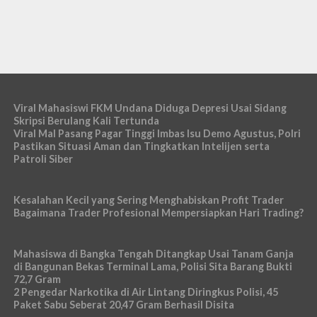
Viral Mahasiswi FKM Undana Diduga Depresi Usai Sidang
Skripsi Berulang Kali Tertunda
Viral Mal Pasang Pagar Tinggi Imbas Isu Demo Agustus, Polri
Pastikan Situasi Aman dan Tingkatkan Intelijen serta
Patroli Siber
Kesalahan Kecil yang Sering Menghabiskan Profit Trader
Bagaimana Trader Profesional Mempersiapkan Hari Trading?
Mahasiswa di Bangka Tengah Ditangkap Usai Tanam Ganja
di Bangunan Bekas Terminal Lama, Polisi Sita Barang Bukti
72,7 Gram
2 Pengedar Narkotika di Air Lintang Diringkus Polisi, 45
Paket Sabu Seberat 20,47 Gram Berhasil Disita