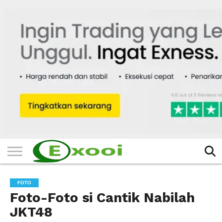
HOME
FILTER
BERITA
BIODATA
CERITA
CERPEN
EKSKLUSIF
FOTO
VIDEO
TIPS
MORE
FOTO
Foto-Foto si Cantik Nabilah
JKT48