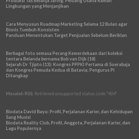
Produksi Tas Belanja Jaring: Peluang Usaha Ramah
Lingkungan yang Menjanjikan
Cara Menyusun Roadmap Marketing Selama 12 Bulan agar
Bisnis Tumbuh Konsisten
Panduan Menentukan Target Penjualan Sebelum Beriklan
Berbagai foto semasa Perang Kemerdekaan dari koleksi
tentara Belanda bernama Bob van Dijk (18)
Sejarah Dr Tjipto (13): Kongres PPPKI Pertama di Soerabaja
dan Kongres Pemuda Kedua di Batavia; Pengurus PI
Ditangkap
Masalah RSS:
Retrieved unsupported status code "404"
Biodata David Bayu: Profil, Perjalanan Karier, dan Kehidupan
Sang Musisi
Biodata Reality Club, Profil, Anggota, Perjalanan Karier, dan
Lagu Populernya