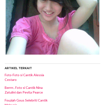
ARTIKEL TERKAIT
Foto-Foto si Cantik Alessia
Cestaro
Berrrr.. Foto si Cantik Nina
Zatulini dan Pevita Pearce
Fouziah Gous Selebriti Cantik
Malaysia