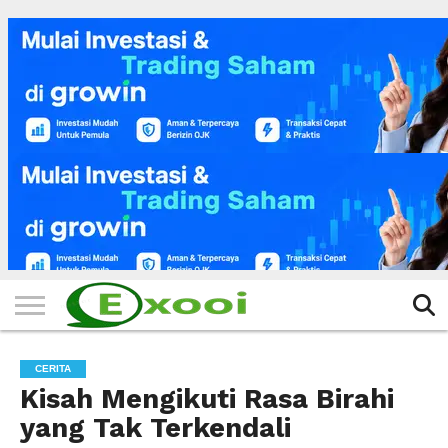
HOME
FILTER
BERITA
BIODATA
CERITA
CERPEN
EKSKLUSIF
FOTO
VIDEO
TIPS
MORE
CERITA
Kisah Mengikuti Rasa Birahi
yang Tak Terkendali