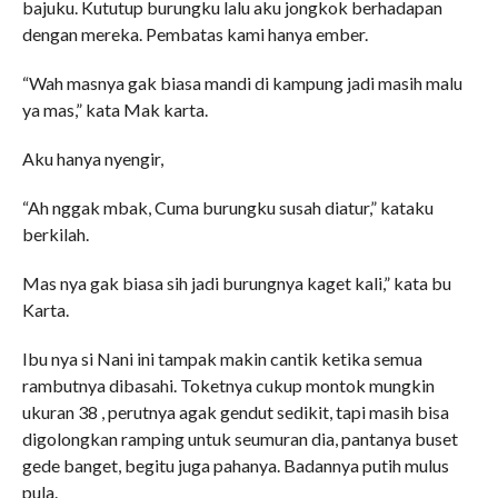
bajuku. Kututup burungku lalu aku jongkok berhadapan
dengan mereka. Pembatas kami hanya ember.
“Wah masnya gak biasa mandi di kampung jadi masih malu
ya mas,” kata Mak karta.
Aku hanya nyengir,
“Ah nggak mbak, Cuma burungku susah diatur,” kataku
berkilah.
Mas nya gak biasa sih jadi burungnya kaget kali,” kata bu
Karta.
Ibu nya si Nani ini tampak makin cantik ketika semua
rambutnya dibasahi. Toketnya cukup montok mungkin
ukuran 38 , perutnya agak gendut sedikit, tapi masih bisa
digolongkan ramping untuk seumuran dia, pantanya buset
gede banget, begitu juga pahanya. Badannya putih mulus
pula.