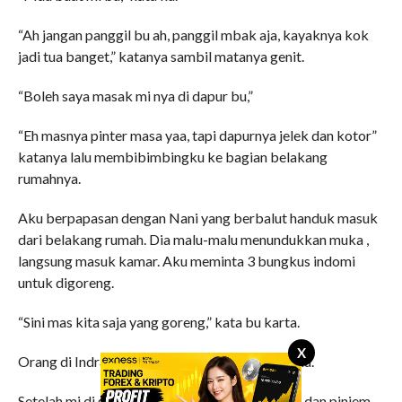
“Ah jangan panggil bu ah, panggil mbak aja, kayaknya kok
jadi tua banget,” katanya sambil matanya genit.
“Boleh saya masak mi nya di dapur bu,”
“Eh masnya pinter masa yaa, tapi dapurnya jelek dan kotor”
katanya lalu membibimbingku ke bagian belakang
rumahnya.
Aku berpapasan dengan Nani yang berbalut handuk masuk
dari belakang rumah. Dia malu-malu menundukkan muka ,
langsung masuk kamar. Aku meminta 3 bungkus indomi
untuk digoreng.
“Sini mas kita saja yang goreng,” kata bu karta.
X
Orang di Indramayu ini menyebut kita untuk aku.
Setelah mi di goreng aku minta dia merebus air dan pinjem