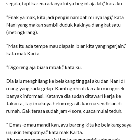
segala, tapi karena adanya ini ya begini aja lah,” kata ku .
“Enak ya mak, kita jadi pengin nambah mi nya lagi,” kata
Nani yang makan sambil duduk kakinya diangkat satu
(metingkrang).
“Mas itu ada tempe mau diapain, biar kita yang ngerjain,”
kata mak Karta.
“Digoreng aja biasa mbak,” kata ku.
Dia lalu menghilang ke belakang tinggal aku dan Nani di
ruang yang rada gelap. Kami ngobrol dan aku mengorek
banyak informasi. Katanya dia sudah ditawari kerja ke
Jakarta, Tapi maknya belum ngasih karena sendirian di
rumah. Gak terasa sudah jam 4 sore, cuaca mulai teduh.
“ E mas-e mau mandi kan, ayu bareng kita ke belakang saya
unjukin tempatnya.” kata mak Karta.
Aku segera mengorek isi tas ku mengambil sabun cair,