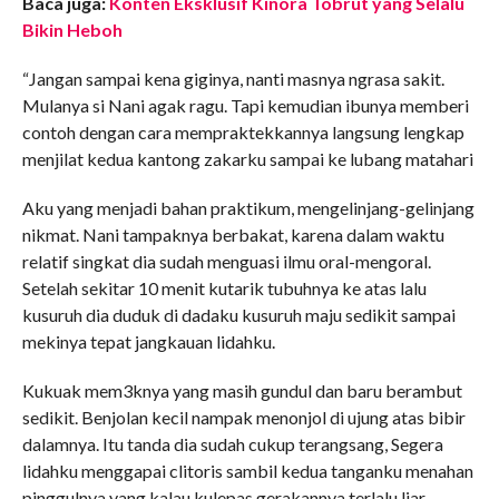
Baca juga:
Konten Eksklusif Kinora Tobrut yang Selalu
Bikin Heboh
“Jangan sampai kena giginya, nanti masnya ngrasa sakit.
Mulanya si Nani agak ragu. Tapi kemudian ibunya memberi
contoh dengan cara mempraktekkannya langsung lengkap
menjilat kedua kantong zakarku sampai ke lubang matahari
Aku yang menjadi bahan praktikum, mengelinjang-gelinjang
nikmat. Nani tampaknya berbakat, karena dalam waktu
relatif singkat dia sudah menguasi ilmu oral-mengoral.
Setelah sekitar 10 menit kutarik tubuhnya ke atas lalu
kusuruh dia duduk di dadaku kusuruh maju sedikit sampai
mekinya tepat jangkauan lidahku.
Kukuak mem3knya yang masih gundul dan baru berambut
sedikit. Benjolan kecil nampak menonjol di ujung atas bibir
dalamnya. Itu tanda dia sudah cukup terangsang, Segera
lidahku menggapai clitoris sambil kedua tanganku menahan
pinggulnya yang kalau kulepas gerakannya terlalu liar.