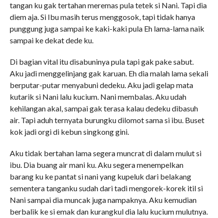
tangan ku gak tertahan meremas pula tetek si Nani. Tapi dia
diem aja. Si Ibu masih terus menggosok, tapi tidak hanya
punggung juga sampai ke kaki-kaki pula Eh lama-lama naik
sampai ke dekat dede ku.
Di bagian vital itu disabuninya pula tapi gak pake sabut.
Aku jadi menggelinjang gak karuan. Eh dia malah lama sekali
berputar-putar menyabuni dedeku. Aku jadi gelap mata
kutarik si Nani lalu kucium. Nani membalas. Aku udah
kehilangan akal, sampai gak terasa kalau dedeku dibasuh
air. Tapi aduh ternyata burungku dilomot sama si ibu. Buset
kok jadi orgi di kebun singkong gini.
Aku tidak bertahan lama segera muncrat di dalam mulut si
ibu. Dia buang air mani ku. Aku segera menempelkan
barang ku ke pantat si nani yang kupeluk dari belakang
sementera tanganku sudah dari tadi mengorek-korek itil si
Nani sampai dia muncak juga nampaknya. Aku kemudian
berbalik ke si emak dan kurangkul dia lalu kucium mulutnya.