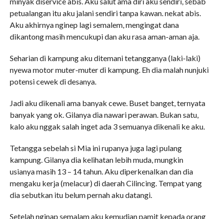
minyak diservice abis. Aku salut ama diri aku sendiri, sebab
petualangan itu aku jalani sendiri tanpa kawan. nekat abis.
Aku akhirnya nginep lagi semalem, mengingat dana
dikantong masih mencukupi dan aku rasa aman-aman aja.
Seharian di kampung aku ditemani tetangganya (laki-laki)
nyewa motor muter-muter di kampung. Eh dia malah nunjuki
potensi cewek di desanya.
Jadi aku dikenali ama banyak cewe. Buset banget, ternyata
banyak yang ok. Gilanya dia nawari perawan. Bukan satu,
kalo aku nggak salah inget ada 3 semuanya dikenali ke aku.
Tetangga sebelah si Mia ini rupanya juga lagi pulang
kampung. Gilanya dia kelihatan lebih muda, mungkin
usianya masih 13 – 14 tahun. Aku diperkenalkan dan dia
mengaku kerja (melacur) di daerah Cilincing. Tempat yang
dia sebutkan itu belum pernah aku datangi.
Setelah nginap semalam aku kemudian pamit kepada orang