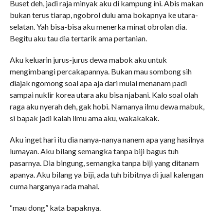
Buset deh, jadi raja minyak aku di kampung ini. Abis makan
bukan terus tiarap, ngobrol dulu ama bokapnya ke utara-
selatan. Yah bisa-bisa aku menerka minat obrolan dia.
Begitu aku tau dia tertarik ama pertanian.
Aku keluarin jurus-jurus dewa mabok aku untuk
mengimbangi percakapannya. Bukan mau sombong sih
diajak ngomong soal apa aja dari mulai menanam padi
sampai nuklir korea utara aku bisa njabani. Kalo soal olah
raga aku nyerah deh, gak hobi. Namanya ilmu dewa mabuk,
si bapak jadi kalah ilmu ama aku, wakakakak.
Aku inget hari itu dia nanya-nanya nanem apa yang hasilnya
lumayan. Aku bilang semangka tanpa biji bagus tuh
pasarnya. Dia bingung, semangka tanpa biji yang ditanam
apanya. Aku bilang ya biji, ada tuh bibitnya di jual kalengan
cuma harganya rada mahal.
“mau dong” kata bapaknya.