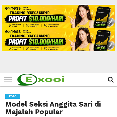
HOME
FILTER
BERITA
BIODATA
CERITA
CERPEN
EKSKLUSIF
FOTO
VIDEO
TIPS
MORE
FOTO
Model Seksi Anggita Sari di
Majalah Popular