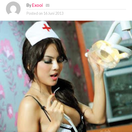
By
Exooi
Posted on
16 Juni 2013