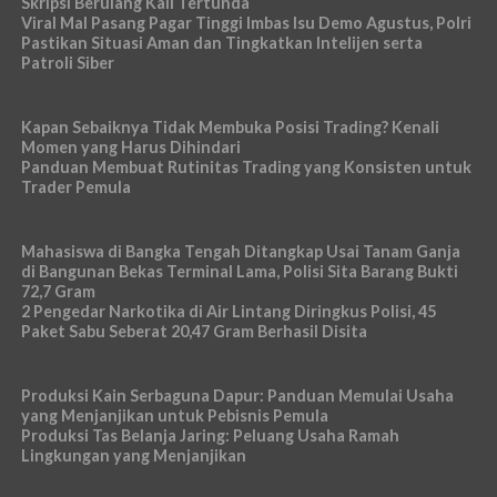
Skripsi Berulang Kali Tertunda
Viral Mal Pasang Pagar Tinggi Imbas Isu Demo Agustus, Polri
Pastikan Situasi Aman dan Tingkatkan Intelijen serta
Patroli Siber
Kapan Sebaiknya Tidak Membuka Posisi Trading? Kenali
Momen yang Harus Dihindari
Panduan Membuat Rutinitas Trading yang Konsisten untuk
Trader Pemula
Mahasiswa di Bangka Tengah Ditangkap Usai Tanam Ganja
di Bangunan Bekas Terminal Lama, Polisi Sita Barang Bukti
72,7 Gram
2 Pengedar Narkotika di Air Lintang Diringkus Polisi, 45
Paket Sabu Seberat 20,47 Gram Berhasil Disita
Produksi Kain Serbaguna Dapur: Panduan Memulai Usaha
yang Menjanjikan untuk Pebisnis Pemula
Produksi Tas Belanja Jaring: Peluang Usaha Ramah
Lingkungan yang Menjanjikan