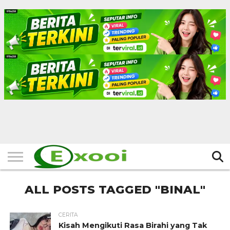
HOME
FILTER
BERITA
BIODATA
CERITA
CERPEN
EKSKLUSIF
FOTO
VIDEO
TIPS
MORE
ALL POSTS TAGGED "BINAL"
CERITA
Kisah Mengikuti Rasa Birahi yang Tak