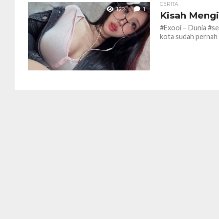
CERITA
122
1
Kisah Mengi
#Exooi – Dunia #se
kota sudah pernah a