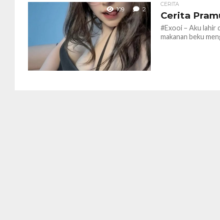
CERITA
109
2
Cerita Pram
#Exooi – Aku lahir 
makanan beku mengh