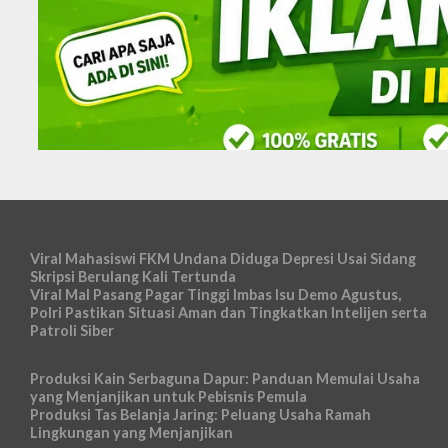
Viral Mahasiswi FKM Undana Diduga Depresi Usai Sidang
Skripsi Berulang Kali Tertunda
Viral Mal Pasang Pagar Tinggi Imbas Isu Demo Agustus,
Polri Pastikan Situasi Aman dan Tingkatkan Intelijen serta
Patroli Siber
Produksi Kain Serbaguna Dapur: Panduan Memulai Usaha
yang Menjanjikan untuk Pebisnis Pemula
Produksi Tas Belanja Jaring: Peluang Usaha Ramah
Lingkungan yang Menjanjikan