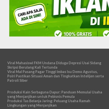
Viral Mahasiswi FKM Undana Diduga Depresi Usai Sidang
Skripsi Berulang Kali Tertunda
Viral Mal Pasang Pagar Tinggi Imbas Isu Demo Agustus,
Polri Pastikan Situasi Aman dan Tingkatkan Intelijen serta
Patroli Siber
Produksi Kain Serbaguna Dapur: Panduan Memulai Usaha
yang Menjanjikan untuk Pebisnis Pemula
Produksi Tas Belanja Jaring: Peluang Usaha Ramah
Lingkungan yang Menjanjikan