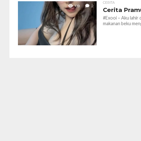
CERITA
109
2
Cerita Pram
#Exooi – Aku lahir 
makanan beku mengh