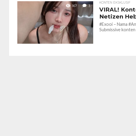
KONTEN EKSKLUSIF
167
3
VIRAL! Kont
Netizen He
#Exooi – Nama #Ange
Submissive konten e