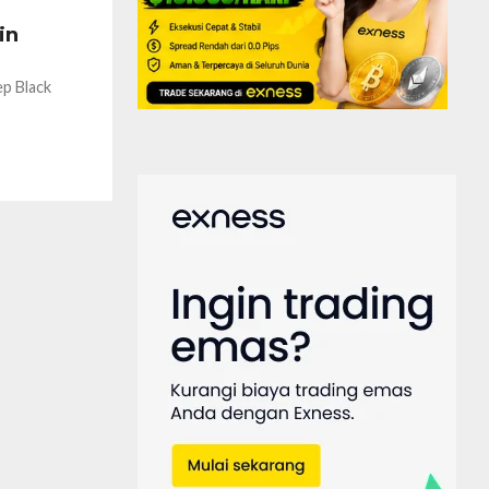
in
ep Black