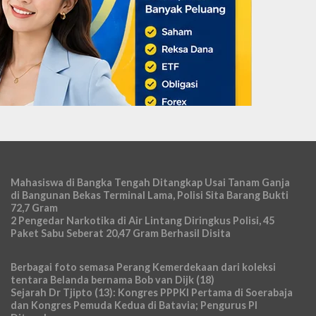
Mahasiswa di Bangka Tengah Ditangkap Usai Tanam Ganja
di Bangunan Bekas Terminal Lama, Polisi Sita Barang Bukti
72,7 Gram
2 Pengedar Narkotika di Air Lintang Diringkus Polisi, 45
Paket Sabu Seberat 20,47 Gram Berhasil Disita
Berbagai foto semasa Perang Kemerdekaan dari koleksi
tentara Belanda bernama Bob van Dijk (18)
Sejarah Dr Tjipto (13): Kongres PPPKI Pertama di Soerabaja
dan Kongres Pemuda Kedua di Batavia; Pengurus PI