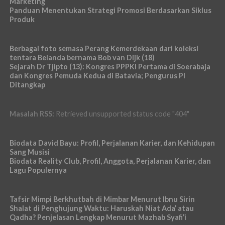
Marketing
Panduan Menentukan Strategi Promosi Berdasarkan Siklus
Produk
Berbagai foto semasa Perang Kemerdekaan dari koleksi
tentara Belanda bernama Bob van Dijk (18)
Sejarah Dr Tjipto (13): Kongres PPPKI Pertama di Soerabaja
dan Kongres Pemuda Kedua di Batavia; Pengurus PI
Ditangkap
Masalah RSS:
Retrieved unsupported status code "404"
Biodata David Bayu: Profil, Perjalanan Karier, dan Kehidupan
Sang Musisi
Biodata Reality Club, Profil, Anggota, Perjalanan Karier, dan
Lagu Populernya
Tafsir Mimpi Berkhutbah di Mimbar Menurut Ibnu Sirin
Shalat di Penghujung Waktu: Haruskah Niat Ada’ atau
Qadha? Penjelasan Lengkap Menurut Mazhab Syafi’i