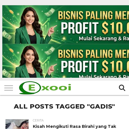
HOME
FILTER
BERITA
BIODATA
CERITA
CERPEN
EKSKLUSIF
FOTO
VIDEO
TIPS
MORE
ALL POSTS TAGGED "GADIS"
CERITA
Kisah Mengikuti Rasa Birahi yang Tak