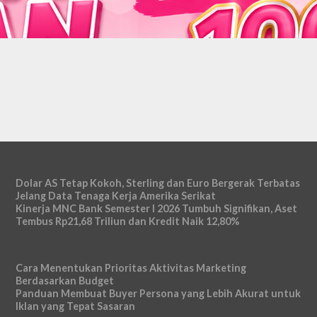
Dolar AS Tetap Kokoh, Sterling dan Euro Bergerak Terbatas
Jelang Data Tenaga Kerja Amerika Serikat
Kinerja MNC Bank Semester I 2026 Tumbuh Signifikan, Aset
Tembus Rp21,68 Triliun dan Kredit Naik 12,80%
Cara Menentukan Prioritas Aktivitas Marketing
Berdasarkan Budget
Panduan Membuat Buyer Persona yang Lebih Akurat untuk
Iklan yang Tepat Sasaran