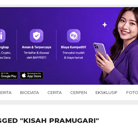
ERITA
BIODATA
CERITA
CERPEN
EKSKLUSIF
FOT
GGED "KISAH PRAMUGARI"