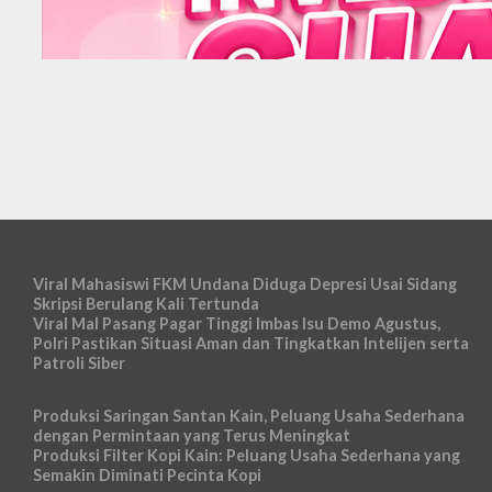
Viral Mahasiswi FKM Undana Diduga Depresi Usai Sidang
Skripsi Berulang Kali Tertunda
Viral Mal Pasang Pagar Tinggi Imbas Isu Demo Agustus,
Polri Pastikan Situasi Aman dan Tingkatkan Intelijen serta
Patroli Siber
Produksi Saringan Santan Kain, Peluang Usaha Sederhana
dengan Permintaan yang Terus Meningkat
Produksi Filter Kopi Kain: Peluang Usaha Sederhana yang
Semakin Diminati Pecinta Kopi