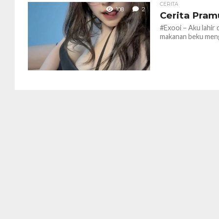
CERITA
108
2
Cerita Pram
#Exooi – Aku lahir 
makanan beku mengh