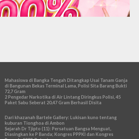
Mahasiswa di Bangka Tengah Ditangkap Usai Tanam Ganja
di Bangunan Bekas Terminal Lama, Polisi Sita Barang Bukti
72,7 Gram
2 Pengedar Narkotika di Air Lintang Diringkus Polisi, 45
Paket Sabu Seberat 20,47 Gram Berhasil Disita
Dari khazanah Bartele Gallery: Lukisan kuno tentang
kuburan Tionghoa di Ambon
Sejarah Dr Tjipto (11): Persatuan Bangsa Menguat,
Diasingkan ke P Banda; Kongres PPPKI dan Kongres