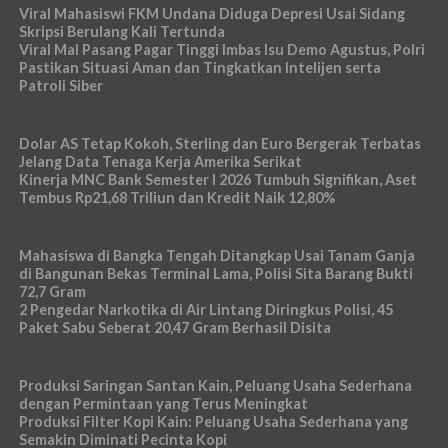
Viral Mahasiswi FKM Undana Diduga Depresi Usai Sidang
Skripsi Berulang Kali Tertunda
Viral Mal Pasang Pagar Tinggi Imbas Isu Demo Agustus, Polri
Pastikan Situasi Aman dan Tingkatkan Intelijen serta
Patroli Siber
Dolar AS Tetap Kokoh, Sterling dan Euro Bergerak Terbatas
Jelang Data Tenaga Kerja Amerika Serikat
Kinerja MNC Bank Semester I 2026 Tumbuh Signifikan, Aset
Tembus Rp21,68 Triliun dan Kredit Naik 12,80%
Mahasiswa di Bangka Tengah Ditangkap Usai Tanam Ganja
di Bangunan Bekas Terminal Lama, Polisi Sita Barang Bukti
72,7 Gram
2 Pengedar Narkotika di Air Lintang Diringkus Polisi, 45
Paket Sabu Seberat 20,47 Gram Berhasil Disita
Produksi Saringan Santan Kain, Peluang Usaha Sederhana
dengan Permintaan yang Terus Meningkat
Produksi Filter Kopi Kain: Peluang Usaha Sederhana yang
Semakin Diminati Pecinta Kopi