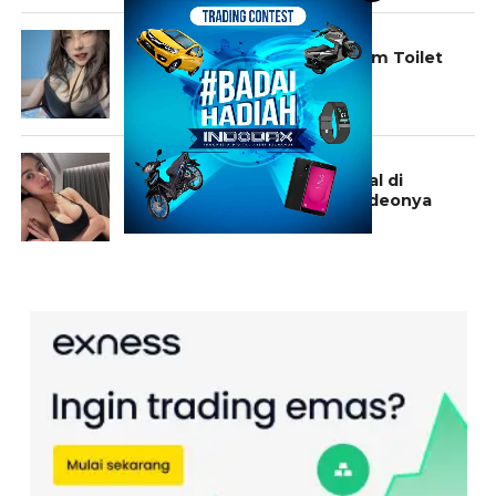
CERITA
Cerita Pramugari Hot Didalam Toilet
Pesawat
KONTEN EKSKLUSIF
Konten Eksklusif Fbyana Viral di
Media Sosial, Ini Foto dan Videonya