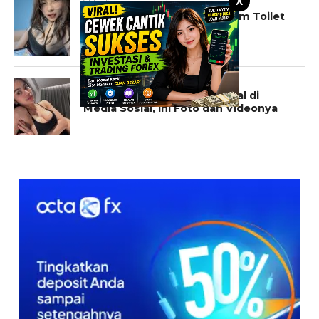
X
CERITA
Cerita Pramugari Hot Didalam Toilet
Pesawat
KONTEN EKSKLUSIF
Konten Eksklusif Fbyana Viral di
Media Sosial, Ini Foto dan Videonya