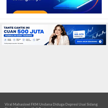
Viral Mahasiswi FKM Undana Diduga Depresi Usai Sidang