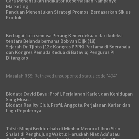
Cara Menentukan Indikator Keberhasilan Kampanye
Marketing
Panduan Menentukan Strategi Promosi Berdasarkan Siklus
Produk
Berbagai foto semasa Perang Kemerdekaan dari koleksi
tentara Belanda bernama Bob van Dijk (18)
Sejarah Dr Tjipto (13): Kongres PPPKI Pertama di Soerabaja
dan Kongres Pemuda Kedua di Batavia; Pengurus PI
Ditangkap
Masalah RSS:
Retrieved unsupported status code "404"
Biodata David Bayu: Profil, Perjalanan Karier, dan Kehidupan
Sang Musisi
Biodata Reality Club, Profil, Anggota, Perjalanan Karier, dan
Lagu Populernya
Tafsir Mimpi Berkhutbah di Mimbar Menurut Ibnu Sirin
Shalat di Penghujung Waktu: Haruskah Niat Ada’ atau