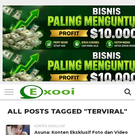
HOME
FILTER
BERITA
BIODATA
CERITA
CERPEN
EKSKLUSIF
FOTO
VIDEO
TIPS
MORE
ALL POSTS TAGGED "TERVIRAL"
KONTEN EKSKLUSIF
Asuna: Konten Eksklusif Foto dan Video