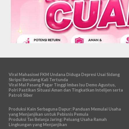
Viral Mahasiswi FKM Undana Diduga Depresi Usai Sidang
Skripsi Berulang Kali Tertunda
Viral Mal Pasang Pagar Tinggi Imbas Isu Demo Agustus,
Polri Pastikan Situasi Aman dan Tingkatkan Intelijen serta
Patroli Siber
Produksi Kain Serbaguna Dapur: Panduan Memulai Usaha
yang Menjanjikan untuk Pebisnis Pemula
Produksi Tas Belanja Jaring: Peluang Usaha Ramah
Lingkungan yang Menjanjikan