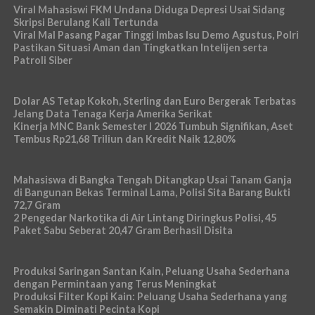
Viral Mahasiswi FKM Undana Diduga Depresi Usai Sidang
Skripsi Berulang Kali Tertunda
Viral Mal Pasang Pagar Tinggi Imbas Isu Demo Agustus, Polri
Pastikan Situasi Aman dan Tingkatkan Intelijen serta
Patroli Siber
Dolar AS Tetap Kokoh, Sterling dan Euro Bergerak Terbatas
Jelang Data Tenaga Kerja Amerika Serikat
Kinerja MNC Bank Semester I 2026 Tumbuh Signifikan, Aset
Tembus Rp21,68 Triliun dan Kredit Naik 12,80%
Mahasiswa di Bangka Tengah Ditangkap Usai Tanam Ganja
di Bangunan Bekas Terminal Lama, Polisi Sita Barang Bukti
72,7 Gram
2 Pengedar Narkotika di Air Lintang Diringkus Polisi, 45
Paket Sabu Seberat 20,47 Gram Berhasil Disita
Produksi Saringan Santan Kain, Peluang Usaha Sederhana
dengan Permintaan yang Terus Meningkat
Produksi Filter Kopi Kain: Peluang Usaha Sederhana yang
Semakin Diminati Pecinta Kopi