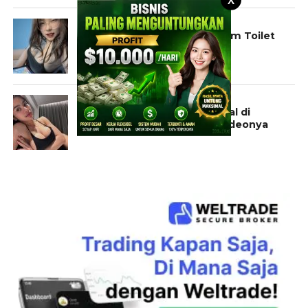
CERITA
Cerita Pramugari Hot Didalam Toilet
Pesawat
KONTEN EKSKLUSIF
Konten Eksklusif Fbyana Viral di
Media Sosial, Ini Foto dan Videonya