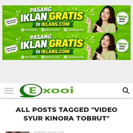
HOME
FILTER
BERITA
BIODATA
CERITA
CERPEN
EKSKLUSIF
FOTO
VIDEO
TIPS
MORE
ALL POSTS TAGGED "VIDEO
SYUR KINORA TOBRUT"
KONTEN EKSKLUSIF