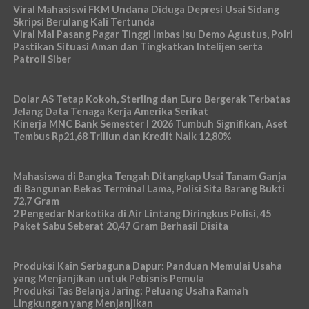
Viral Mahasiswi FKM Undana Diduga Depresi Usai Sidang
Skripsi Berulang Kali Tertunda
Viral Mal Pasang Pagar Tinggi Imbas Isu Demo Agustus, Polri
Pastikan Situasi Aman dan Tingkatkan Intelijen serta
Patroli Siber
Dolar AS Tetap Kokoh, Sterling dan Euro Bergerak Terbatas
Jelang Data Tenaga Kerja Amerika Serikat
Kinerja MNC Bank Semester I 2026 Tumbuh Signifikan, Aset
Tembus Rp21,68 Triliun dan Kredit Naik 12,80%
Mahasiswa di Bangka Tengah Ditangkap Usai Tanam Ganja
di Bangunan Bekas Terminal Lama, Polisi Sita Barang Bukti
72,7 Gram
2 Pengedar Narkotika di Air Lintang Diringkus Polisi, 45
Paket Sabu Seberat 20,47 Gram Berhasil Disita
Produksi Kain Serbaguna Dapur: Panduan Memulai Usaha
yang Menjanjikan untuk Pebisnis Pemula
Produksi Tas Belanja Jaring: Peluang Usaha Ramah
Lingkungan yang Menjanjikan