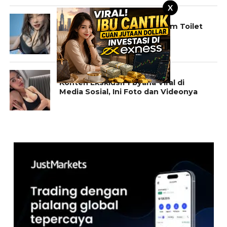
X
CERITA
Cerita Pramugari Hot Didalam Toilet
Pesawat
KONTEN EKSKLUSIF
Konten Eksklusif Fbyana Viral di
Media Sosial, Ini Foto dan Videonya