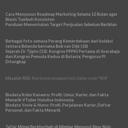
Cara Menyusun Roadmap Marketing Selama 12 Bulan agar
Bisnis Tumbuh Konsisten
Panduan Menentukan Target Penjualan Sebelum Beriklan
Berbagai foto semasa Perang Kemerdekaan dari koleksi
tentara Belanda bernama Bob van Dijk (18)
Sejarah Dr Tjipto (13): Kongres PPPKI Pertama di Soerabaja
dan Kongres Pemuda Kedua di Batavia; Pengurus PI
Ditangkap
Masalah RSS:
Retrieved unsupported status code "404"
Biodata Kobo Kanaeru: Profil, Umur, Karier, dan Fakta
Menarik VTuber Hololive Indonesia
Biodata Yovie & Nuno: Profil, Perjalanan Karier, Daftar
Personel, dan Fakta Menarik
Tafsir Mimpi Berkhutbah di Mimbar Menurut Ibnu Sirin