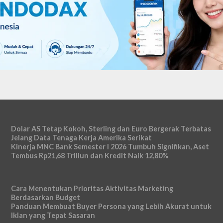
Dolar AS Tetap Kokoh, Sterling dan Euro Bergerak Terbatas
Jelang Data Tenaga Kerja Amerika Serikat
Kinerja MNC Bank Semester I 2026 Tumbuh Signifikan, Aset
Tembus Rp21,68 Triliun dan Kredit Naik 12,80%
Cara Menentukan Prioritas Aktivitas Marketing
Berdasarkan Budget
Panduan Membuat Buyer Persona yang Lebih Akurat untuk
Iklan yang Tepat Sasaran