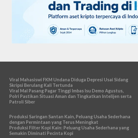
Viral Mahasiswi FKM Undana Diduga Depresi Usai Sidang
Skripsi Berulang Kali Tertunda
Viral Mal Pasang Pagar Tinggi Imbas Isu Demo Agustus,
Polri Pastikan Situasi Aman dan Tingkatkan Intelijen serta
Patroli Siber
Produksi Saringan Santan Kain, Peluang Usaha Sederhana
dengan Permintaan yang Terus Meningkat
Produksi Filter Kopi Kain: Peluang Usaha Sederhana yang
Semakin Diminati Pecinta Kopi