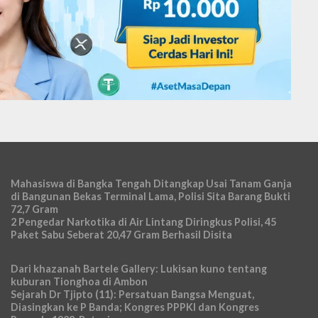
Mahasiswa di Bangka Tengah Ditangkap Usai Tanam Ganja
di Bangunan Bekas Terminal Lama, Polisi Sita Barang Bukti
72,7 Gram
2 Pengedar Narkotika di Air Lintang Diringkus Polisi, 45
Paket Sabu Seberat 20,47 Gram Berhasil Disita
Dari khazanah Bartele Gallery: Lukisan kuno tentang
kuburan Tionghoa di Ambon
Sejarah Dr Tjipto (11): Persatuan Bangsa Menguat,
Diasingkan ke P Banda; Kongres PPPKI dan Kongres