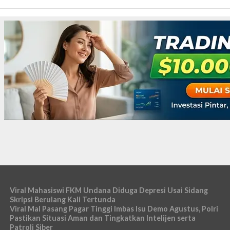
Viral Mahasiswi FKM Undana Diduga Depresi Usai Sidang
Skripsi Berulang Kali Tertunda
Viral Mal Pasang Pagar Tinggi Imbas Isu Demo Agustus, Polri
Pastikan Situasi Aman dan Tingkatkan Intelijen serta
Patroli Siber