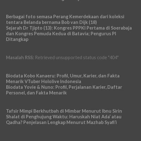
Berbagai foto semasa Perang Kemerdekaan dari koleksi
tentara Belanda bernama Bob van Dijk (18)
Sejarah Dr Tjipto (13): Kongres PPPKI Pertama di Soerabaja
dan Kongres Pemuda Kedua di Batavia; Pengurus PI
Ditangkap
Masalah RSS:
Retrieved unsupported status code "404"
Biodata Kobo Kanaeru: Profil, Umur, Karier, dan Fakta
Menarik VTuber Hololive Indonesia
Biodata Yovie & Nuno: Profil, Perjalanan Karier, Daftar
Personel, dan Fakta Menarik
Tafsir Mimpi Berkhutbah di Mimbar Menurut Ibnu Sirin
Shalat di Penghujung Waktu: Haruskah Niat Ada’ atau
Qadha? Penjelasan Lengkap Menurut Mazhab Syafi’i