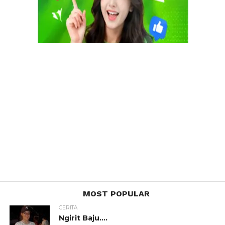
MOST POPULAR
CERITA
Ngirit Baju….