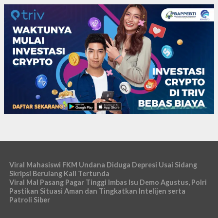
Viral Mahasiswi FKM Undana Diduga Depresi Usai Sidang
Skripsi Berulang Kali Tertunda
Viral Mal Pasang Pagar Tinggi Imbas Isu Demo Agustus, Polri
Pastikan Situasi Aman dan Tingkatkan Intelijen serta
Patroli Siber