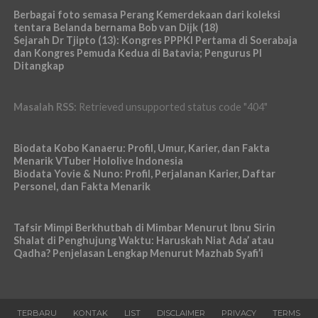
Berbagai foto semasa Perang Kemerdekaan dari koleksi
tentara Belanda bernama Bob van Dijk (18)
Sejarah Dr Tjipto (13): Kongres PPPKI Pertama di Soerabaja
dan Kongres Pemuda Kedua di Batavia; Pengurus PI
Ditangkap
Masalah RSS:
Retrieved unsupported status code "404"
Biodata Kobo Kanaeru: Profil, Umur, Karier, dan Fakta
Menarik VTuber Hololive Indonesia
Biodata Yovie & Nuno: Profil, Perjalanan Karier, Daftar
Personel, dan Fakta Menarik
Tafsir Mimpi Berkhutbah di Mimbar Menurut Ibnu Sirin
Shalat di Penghujung Waktu: Haruskah Niat Ada’ atau
Qadha? Penjelasan Lengkap Menurut Mazhab Syafi’i
TERBARU
KONTAK
LIST
DISCLAIMER
PRIVACY
TERMS