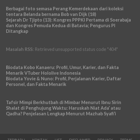
Berbagai foto semasa Perang Kemerdekaan dari koleksi
tentara Belanda bernama Bob van Dijk (18)
Sejarah Dr Tjipto (13): Kongres PPPKI Pertama di Soerabaja
dan Kongres Pemuda Kedua di Batavia; Pengurus PI
Ditangkap
Masalah RSS:
Retrieved unsupported status code "404"
Biodata Kobo Kanaeru: Profil, Umur, Karier, dan Fakta
Menarik VTuber Hololive Indonesia
Biodata Yovie & Nuno: Profil, Perjalanan Karier, Daftar
Personel, dan Fakta Menarik
Tafsir Mimpi Berkhutbah di Mimbar Menurut Ibnu Sirin
Shalat di Penghujung Waktu: Haruskah Niat Ada’ atau
Qadha? Penjelasan Lengkap Menurut Mazhab Syafi’i