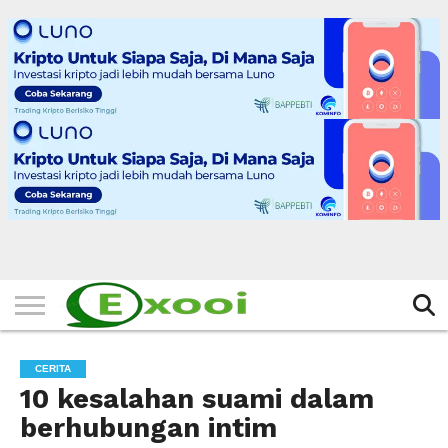
HOME
FILTER
BERITA
BIODATA
CERITA
CERPEN
EKSKLUSIF
FOTO
VIDEO
TIPS
MORE
CERITA
10 kesalahan suami dalam
berhubungan intim