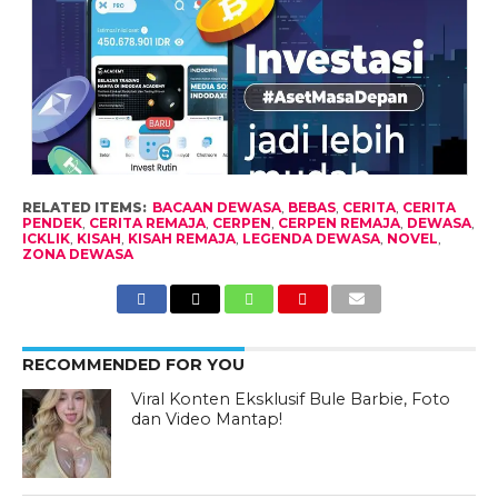
RELATED ITEMS:
BACAAN DEWASA
,
BEBAS
,
CERITA
,
CERITA
PENDEK
,
CERITA REMAJA
,
CERPEN
,
CERPEN REMAJA
,
DEWASA
,
ICKLIK
,
KISAH
,
KISAH REMAJA
,
LEGENDA DEWASA
,
NOVEL
,
ZONA DEWASA
RECOMMENDED FOR YOU
Viral Konten Eksklusif Bule Barbie, Foto
dan Video Mantap!