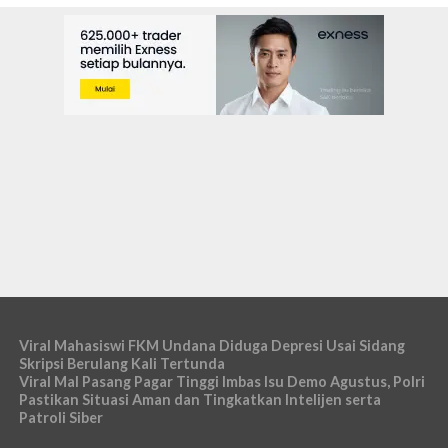
Viral Mahasiswi FKM Undana Diduga Depresi Usai Sidang
Skripsi Berulang Kali Tertunda
Viral Mal Pasang Pagar Tinggi Imbas Isu Demo Agustus, Polri
Pastikan Situasi Aman dan Tingkatkan Intelijen serta
Patroli Siber