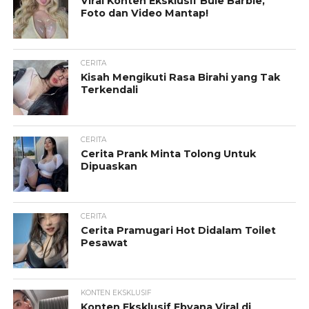
Viral Konten Eksklusif Bule Barbie,
Foto dan Video Mantap!
CERITA
Kisah Mengikuti Rasa Birahi yang Tak
Terkendali
CERITA
Cerita Prank Minta Tolong Untuk
Dipuaskan
CERITA
Cerita Pramugari Hot Didalam Toilet
Pesawat
KONTEN EKSKLUSIF
Konten Eksklusif Fbyana Viral di