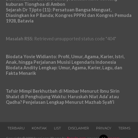
kuburan Tionghoa di Ambon
Sejarah Dr Tjipto (11): Persatuan Bangsa Menguat,
Diasingkan ke P Banda; Kongres PPPKI dan Kongres Pemuda
1928, Batavia
Masalah RSS:
Retrieved unsupported status code "404"
Biodata Yovie Widianto: Profil, Umur, Agama, Karier, Istri,
Anak, hingga Perjalanan Musisi Legendaris Indonesia
Biodata Andity Lengkap: Umur, Agama, Karier, Lagu, dan
Fakta Menarik
Tafsir Mimpi Berkhutbah di Mimbar Menurut Ibnu Sirin
Shalat di Penghujung Waktu: Haruskah Niat Ada’ atau
Qadha? Penjelasan Lengkap Menurut Mazhab Syafi’i
TERBARU
KONTAK
LIST
DISCLAIMER
PRIVACY
TERMS