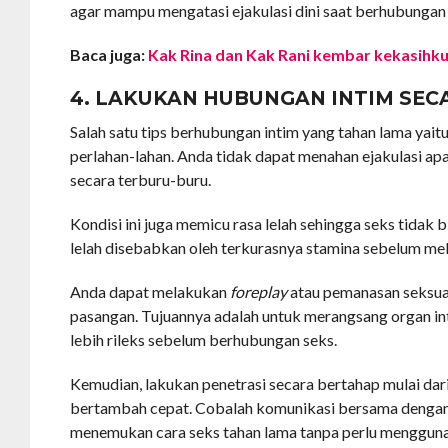
agar mampu mengatasi ejakulasi dini saat berhubungan 
Baca juga:
Kak Rina dan Kak Rani kembar kekasihk
4. LAKUKAN HUBUNGAN INTIM SE
Salah satu tips berhubungan intim yang tahan lama yai
perlahan-lahan. Anda tidak dapat menahan ejakulasi ap
secara terburu-buru.
Kondisi ini juga memicu rasa lelah sehingga seks tidak 
lelah disebabkan oleh terkurasnya stamina sebelum me
Anda dapat melakukan
foreplay
atau pemanasan seksu
pasangan. Tujuannya adalah untuk merangsang organ i
lebih rileks sebelum berhubungan seks.
Kemudian, lakukan penetrasi secara bertahap mulai dar
bertambah cepat. Cobalah komunikasi bersama denga
menemukan cara seks tahan lama tanpa perlu menggun