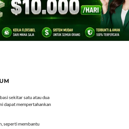
ngi gejala stres yang
i seks agar tahan lama,
LUM
basi sekitar satu atau dua
ini dapat mempertahankan
h, seperti membantu