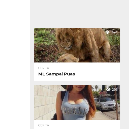
344
CERITA
ML Sampai Puas
295
CERITA