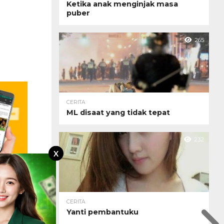
Ketika anak menginjak masa
puber
265
CERITA
ML disaat yang tidak tepat
232
X
CERITA
Yanti pembantuku