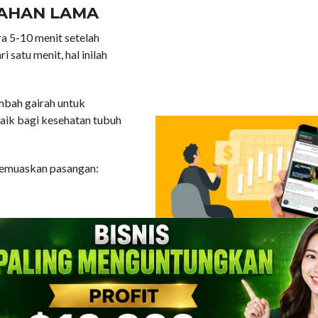
TAHAN LAMA
ra 5-10 menit setelah
i satu menit, hal inilah
mbah gairah untuk
baik bagi kesehatan tubuh
 memuaskan pasangan:
lahraga secara teratur.
hormon testosteron, dan
cu hasrat seksual dan
tara itu, hormon endorfin