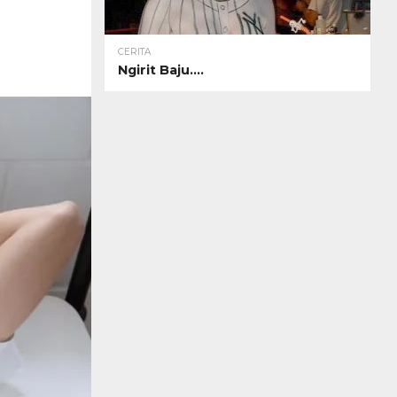
CERITA
Ngirit Baju….