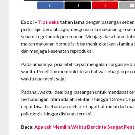
Exooi
–
Tips seks
tahan lama
dengan pasangan seben
perlu rajin berolahraga, mengonsumsi makanan gizi sei
senam kegel untuk perempuan. Menjaga kesehatan tubu
makan makanan bernutrisi bisa meningkatkan stamina
dan menjaga kesehatan reproduksi.
Pada umumnya, pria lebih cepat mengalami orgasme d
wanita. Penelitian membuktik
k
an bahwa sebagian pria 
waktu dua menit saja.
Padahal, waktu ideal bagi pasangan untuk mendapatka
berhubungan intim adalah sekitar 7 hingga 13 menit. Ej
cepat bisa disebabkan oleh berbagai hal, mulai dari m
psikologis, hingga disfungsi ereksi.
Baca:
Apakah Memilih Waktu Bercinta Sangat Pent