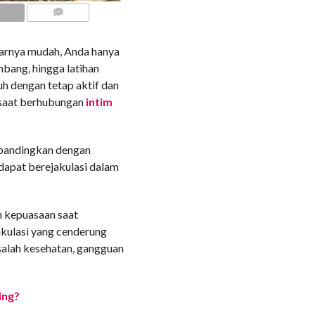
COMMENTS
arnya mudah, Anda hanya
mbang, hingga latihan
h dengan tetap aktif dan
 saat berhubungan
intim
ibandingkan dengan
dapat berejakulasi dalam
n kepuasaan saat
akulasi yang cenderung
asalah kesehatan, gangguan
ing?