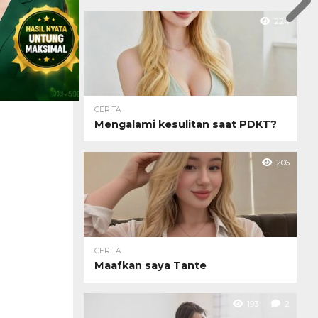
224
CERITA
Mengalami kesulitan saat PDKT?
206
CERITA
Maafkan saya Tante
193
2