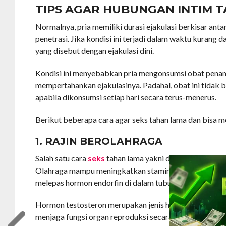
TIPS AGAR HUBUNGAN INTIM 
Normalnya, pria memiliki durasi ejakulasi berkisar anta
penetrasi. Jika kondisi ini terjadi dalam waktu kurang dar
yang disebut dengan ejakulasi dini.
Kondisi ini menyebabkan pria mengonsumsi obat pena
mempertahankan ejakulasinya. Padahal, obat ini tidak 
apabila dikonsumsi setiap hari secara terus-menerus.
Berikut beberapa cara agar seks tahan lama dan bisa
1. RAJIN BEROLAHRAGA
Salah satu cara
seks
tahan lama yakni dengan rajin bero
Olahraga mampu meningkatkan stamina, memproduksi 
melepas hormon endorfin di dalam tubuh.
Hormon testosteron merupakan jenis hormon yang memi
menjaga fungsi organ reproduksi secara optimal. Semen