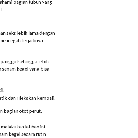
mahami bagian tubuh yang
l.
an seks lebih lama dengan
k mencegah terjadinya
panggul sehingga lebih
h senam kegel yang bisa
il.
ik dan rilekskan kembali.
n bagian otot perut,
 melakukan latihan ini
nam kegel secara rutin