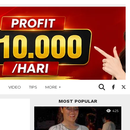
O
VIDEO
TIPS
MORE
MOST POPULAR
425