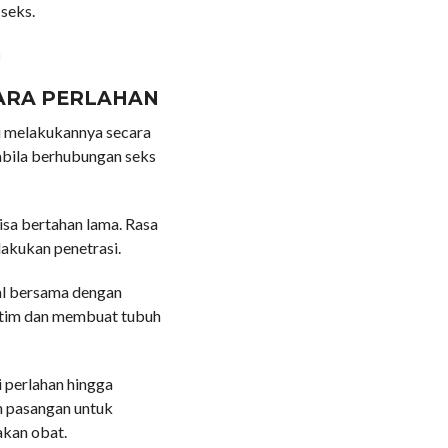
seks.
u
CARA PERLAHAN
tu melakukannya secara
abila berhubungan seks
bisa bertahan lama. Rasa
lakukan penetrasi.
al bersama dengan
ntim dan membuat tubuh
i perlahan hingga
n pasangan untuk
akan obat.