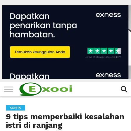
HOME
FILTER
BERITA
BIODATA
CERITA
CERPEN
EKSKLUSIF
FOTO
VIDEO
TIPS
MORE
CERITA
9 tips memperbaiki kesalahan
istri di ranjang