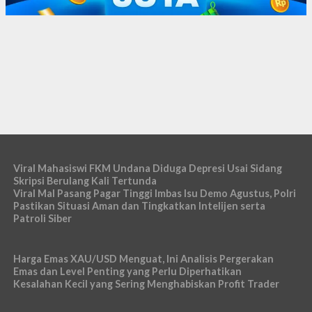
Viral Mahasiswi FKM Undana Diduga Depresi Usai Sidang
Skripsi Berulang Kali Tertunda
Viral Mal Pasang Pagar Tinggi Imbas Isu Demo Agustus, Polri
Pastikan Situasi Aman dan Tingkatkan Intelijen serta
Patroli Siber
Harga Emas XAU/USD Menguat, Ini Analisis Pergerakan
Emas dan Level Penting yang Perlu Diperhatikan
Kesalahan Kecil yang Sering Menghabiskan Profit Trader