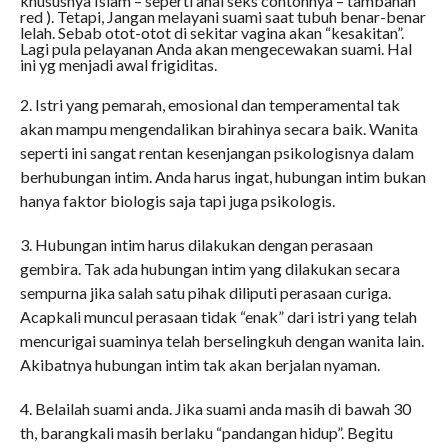
khususnya Islam – seperti anal seks contohnya – tambahan
red ). Tetapi, Jangan melayani suami saat tubuh benar-benar
lelah. Sebab otot-otot di sekitar vagina akan “kesakitan”.
Lagi pula pelayanan Anda akan mengecewakan suami. Hal
ini yg menjadi awal frigiditas.
2. Istri yang pemarah, emosional dan temperamental tak
akan mampu mengendalikan birahinya secara baik. Wanita
seperti ini sangat rentan kesenjangan psikologisnya dalam
berhubungan intim. Anda harus ingat, hubungan intim bukan
hanya faktor biologis saja tapi juga psikologis.
3. Hubungan intim harus dilakukan dengan perasaan
gembira. Tak ada hubungan intim yang dilakukan secara
sempurna jika salah satu pihak diliputi perasaan curiga.
Acapkali muncul perasaan tidak “enak” dari istri yang telah
mencurigai suaminya telah berselingkuh dengan wanita lain.
Akibatnya hubungan intim tak akan berjalan nyaman.
4. Belailah suami anda. Jika suami anda masih di bawah 30
th, barangkali masih berlaku “pandangan hidup”. Begitu