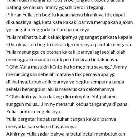
batang kemaluan Jimmy yg sdh berdiri tegang.
Pikiran Yulia sdh begitu kacau napsu birahinya tdk dapat
dikuasainya lagi, kata kata kakak iparnya merupakan ajakan
yg sangat menggoda kebutuhan sexnya.
Yulia melihat tubuh kakak iparnya yg sangat perkasa kepala
k0ntolnya sdh begitu dekat dgn meqinya tp entah mengapa
Yulia menunggu celotehan kakak iparnya lagi seolah olah
menunggu komando untuk pembenaran tindakannya.
“..Ohh..Yulia masukin k0ntolku ke meqimu sayang..” Jimmy
memincingkan sebelah matanya tak percaya apa yg
dilihatnya, tubuh adik iparnya yg begitu sempurna tanpa
sehelai benangpun lalu ia meneruskan celotehannya
“..Ohh akhirnya kau datang dlm mimpiku Yul..pahamu
sungguh mulus..” Jimmy menaruh kedua tangannya di paha
Yulia sambil mengelusnya.
Yulia bergetar hebat sentuhan tangan kakak iparnya
menyadarkan seluruh hayalannya.
Akhirnya Yulia sadar bahwa ia betul betul membutuhkan