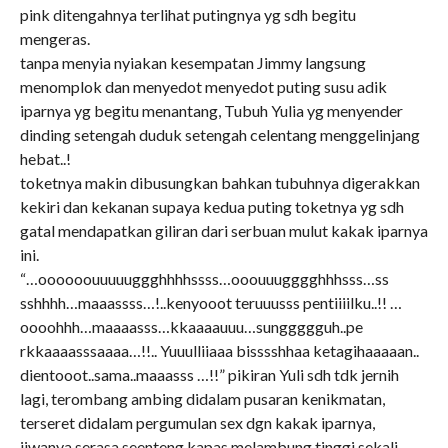
pink ditengahnya terlihat putingnya yg sdh begitu
mengeras.
tanpa menyia nyiakan kesempatan Jimmy langsung
menomplok dan menyedot menyedot puting susu adik
iparnya yg begitu menantang, Tubuh Yulia yg menyender
dinding setengah duduk setengah celentang menggelinjang
hebat..!
toketnya makin dibusungkan bahkan tubuhnya digerakkan
kekiri dan kekanan supaya kedua puting toketnya yg sdh
gatal mendapatkan giliran dari serbuan mulut kakak iparnya
ini.
“…oooooouuuuuggghhhhssss…ooouuugggghhhsss…ss
sshhhh…maaassss…!..kenyooot teruuusss pentiiiilku..!! …
oooohhh…maaaasss…kkaaaauuu…sunggggguh..pe
rkkaaaasssaaaa…!!.. Yuuulliiaaa bisssshhaa ketagihaaaaan..
dientooot..sama..maaasss …!!” pikiran Yuli sdh tdk jernih
lagi, terombang ambing didalam pusaran kenikmatan,
terseret didalam pergumulan sex dgn kakak iparnya,
jiwanya serasa seenteng kapas melambung tinggi sekali.