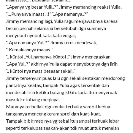
“..Apanya yg besar Yulll..?” Jimmy memancing reaksi Yulia,
“…Punyanya maass..!!” “..Apa namanya..?”
Jimmy memancing lagi, Yulia ragu menjawabnya karena
belum pernah selama ia bersetubuh dgn suaminya
menyebut nyebut kata kata vulgar,
“..Apa namanya Yul..?” Jimmy terus mendesak,
“..Kemaluannya maaas..”
“.. k0ntol ..Yul..namanya k0ntol ..” Jimmy menegaskan
“..Apa Yul..?” akhirnya Yulia dapat menyebutnya dgn lirih
“.. k0ntol nya mass besaaar sekali..”
Jimmy tersenyum puas lalu dgn sekali sentakan mendorong
pantatnya keatas, tampak Yulia agak tersentak dan
mendesah lirih ketika batang k0ntol pria itu menyeruak
masuk ke lobang meqinya .
Matanya terbeliak dgn mulut terbuka sambil kedua
tangannya mencengkeram sprei dgn kuat-kuat.
Tampak bibir meqinya yg tebal itu sampai terkuak lebar
seperti terkelupas seakan-akan tdk muat untuk menelan