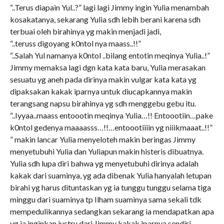
“..Terus diapain Yul..?” lagi lagi Jimmy ingin Yulia menambah
kosakatanya, sekarang Yulia sdh lebih berani karena sdh
terbuai oleh birahinya yg makin menjadi jadi,
“..teruss digoyang k0ntol nya maass..!!”
“..Salah Yul namanya k0ntol ..bilang entotin meqinya Yulia..!”
Jimmy memaksa lagi dgn kata kata baru, Yulia merasakan
sesuatu yg aneh pada dirinya makin vulgar kata kata yg
dipaksakan kakak iparnya untuk diucapkannya makin
terangsang napsu birahinya yg sdh menggebu gebu itu.
“..Iyyaa..maass entoootin meqinya Yulia…!! Entoootiin…pake
k0ntol gedenya maaaasss…!!…entoootiiiin yg niiikmaaat..!!”
” makin lancar Yulia menyeloteh makin beringas Jimmy
menyetubuhi Yulia dan Yuliapun makin histeris dibuatnya.
Yulia sdh lupa diri bahwa yg menyetubuhi dirinya adalah
kakak dari suaminya, yg ada dibenak Yulia hanyalah letupan
birahi yg harus dituntaskan yg ia tunggu tunggu selama tiga
minggu dari suaminya tp Ilham suaminya sama sekali tdk
mempedulikannya sedangkan sekarang ia mendapatkan apa
yg ia inginkan justru dari Jimmy kakak iparnya sendiri,