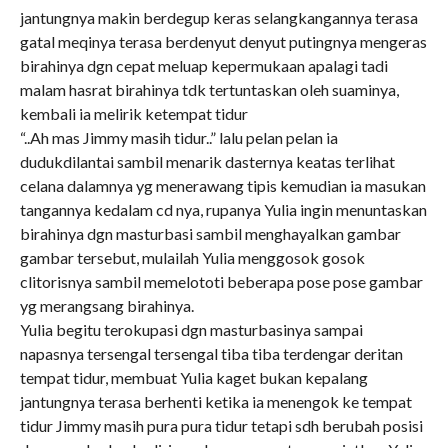
jantungnya makin berdegup keras selangkangannya terasa
gatal meqinya terasa berdenyut denyut putingnya mengeras
birahinya dgn cepat meluap kepermukaan apalagi tadi
malam hasrat birahinya tdk tertuntaskan oleh suaminya,
kembali ia melirik ketempat tidur
“..Ah mas Jimmy masih tidur..” lalu pelan pelan ia
dudukdilantai sambil menarik dasternya keatas terlihat
celana dalamnya yg menerawang tipis kemudian ia masukan
tangannya kedalam cd nya, rupanya Yulia ingin menuntaskan
birahinya dgn masturbasi sambil menghayalkan gambar
gambar tersebut, mulailah Yulia menggosok gosok
clitorisnya sambil memelototi beberapa pose pose gambar
yg merangsang birahinya.
Yulia begitu terokupasi dgn masturbasinya sampai
napasnya tersengal tersengal tiba tiba terdengar deritan
tempat tidur, membuat Yulia kaget bukan kepalang
jantungnya terasa berhenti ketika ia menengok ke tempat
tidur Jimmy masih pura pura tidur tetapi sdh berubah posisi