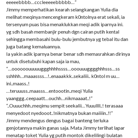
eeeeebbbb…cccleeeeebbbbb…”
Jimmy memperhatikan kearah selangkangan Yulia dia
melihat meqinya mencengkeram k0ntolnya erat sekali, ia
tersenyum puas bisa menaklukkan meqi adik iparnya ini.
yg sdh basah membanjir penuh dgn cairan putih kental
sehingga membasahi bulu-bulu jembutnya yg tebal itu dan
juga batang kemaluannya.
Ia yakin adik iparnya benar benar sdh memasrahkan dirinya
untuk disetubuhi kapan saja ia mau,
“…oooooouuuuuggghhhhssss…ooouuugggghhhsss…ss
sshhhh…maaassss…!..enaaakkk..sekaliii.. k0ntol m uu…
ini..maass..!
…teruuuss..maasss…entoootin..meqi Yulia
yaanggg..ceepaatt…ouchh…nikmaaaat..!”
“..Ouuuchhh..meqimu sempit seekalii…Yuuullll..! terasaaa
menyedoot nyedooot..!nikmatnya bukan maiiiin..!!”
Jimmy mendengus dengus bagai banteng terluka
genjotannya makin ganas saja. Mata Jimmy terlihat lapar
menatap toket Yulia yg putih montok dikelilingi bulatan