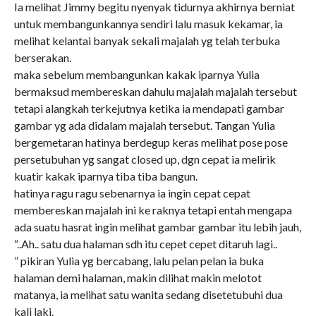
Ia melihat Jimmy begitu nyenyak tidurnya akhirnya berniat
untuk membangunkannya sendiri lalu masuk kekamar, ia
melihat kelantai banyak sekali majalah yg telah terbuka
berserakan.
maka sebelum membangunkan kakak iparnya Yulia
bermaksud membereskan dahulu majalah majalah tersebut
tetapi alangkah terkejutnya ketika ia mendapati gambar
gambar yg ada didalam majalah tersebut. Tangan Yulia
bergemetaran hatinya berdegup keras melihat pose pose
persetubuhan yg sangat closed up, dgn cepat ia melirik
kuatir kakak iparnya tiba tiba bangun.
hatinya ragu ragu sebenarnya ia ingin cepat cepat
membereskan majalah ini ke raknya tetapi entah mengapa
ada suatu hasrat ingin melihat gambar gambar itu lebih jauh,
“..Ah.. satu dua halaman sdh itu cepet cepet ditaruh lagi..
” pikiran Yulia yg bercabang, lalu pelan pelan ia buka
halaman demi halaman, makin dilihat makin melotot
matanya, ia melihat satu wanita sedang disetetubuhi dua
kali laki.