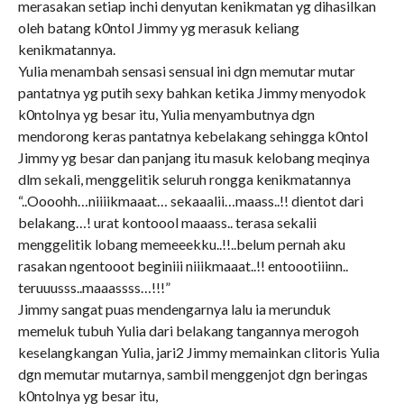
merasakan setiap inchi denyutan kenikmatan yg dihasilkan
oleh batang k0ntol Jimmy yg merasuk keliang
kenikmatannya.
Yulia menambah sensasi sensual ini dgn memutar mutar
pantatnya yg putih sexy bahkan ketika Jimmy menyodok
k0ntolnya yg besar itu, Yulia menyambutnya dgn
mendorong keras pantatnya kebelakang sehingga k0ntol
Jimmy yg besar dan panjang itu masuk kelobang meqinya
dlm sekali, menggelitik seluruh rongga kenikmatannya
“..Oooohh…niiiikmaaat… sekaaalii…maass..!! dientot dari
belakang…! urat kontoool maaass.. terasa sekalii
menggelitik lobang memeeekku..!!..belum pernah aku
rasakan ngentooot beginiii niiikmaaat..!! entoootiiinn..
teruuusss..maaassss…!!!”
Jimmy sangat puas mendengarnya lalu ia merunduk
memeluk tubuh Yulia dari belakang tangannya merogoh
keselangkangan Yulia, jari2 Jimmy memainkan clitoris Yulia
dgn memutar mutarnya, sambil menggenjot dgn beringas
k0ntolnya yg besar itu,