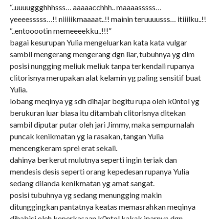
“..uuuuggghhhsss… aaaaacchhh.. maaaasssss…
yeeeesssss…!! niiiiikmaaaat..!! mainin teruuuusss… itiiilku..!!
“..entooootin memeeeekku..!!!”
bagai kesurupan Yulia mengeluarkan kata kata vulgar
sambil mengerang mengerang dgn liar, tubuhnya yg dlm
posisi nungging meliuk meliuk tanpa terkendali rupanya
clitorisnya merupakan alat kelamin yg paling sensitif buat
Yulia.
lobang meqinya yg sdh dihajar begitu rupa oleh k0ntol yg
berukuran luar biasa itu ditambah clitorisnya ditekan
sambil diputar putar oleh jari Jimmy, maka sempurnalah
puncak kenikmatan yg ia rasakan, tangan Yulia
mencengkeram sprei erat sekali.
dahinya berkerut mulutnya seperti ingin teriak dan
mendesis desis seperti orang kepedesan rupanya Yulia
sedang dilanda kenikmatan yg amat sangat.
posisi tubuhnya yg sedang menungging makin
ditunggingkan pantatnya keatas memasrahkan meqinya
dihabisi oleh keperkasaan k0ntol kakak iparnya dgn