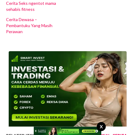
Cerita Seks ngentot mama
sehabis fitness
Cerita Dewasa –
Pembantuku Yang Masih
Perawan
X