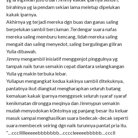
birahinya yg ia pendam sekian lama meletup dipelukan
kakak iparnya.
Akhirnya yg terjadi mereka dgn buas dan ganas saling
berpelukan sambil berciuman .Terdengar suara nafas
mereka saling memburu kencang, lidah mereka saling
mengait dan saling menyedot, saling bergulingan giliran
Yulia dibawah.
Jimmy mengambil inisiatif menggenjot pinggulnya yg
tampak naik turun semakin cepat diantara selangkangan
Yulia yg makin terbuka lebar.
Yuliapun mengangkat kedua kakinya sambil ditekuknya,
pantatnya ikut diangkat mengharapkan seluruh batang
kemaluan kakak iparnya menggesek seluruh syaraf syaraf
kenikmatan dirongga meqinya dan Jimmypun semakin
mudah menyodokan k0ntolnya yg panjang besar itu keluar
masuk sampai menghasilkan suara bedecak-decak seperti
suara membecek seiring dgn naik turunnya pantat pria itu.
“…cccllllleeeeebbbbbbb…ccccleeeeebbbbb…cccll