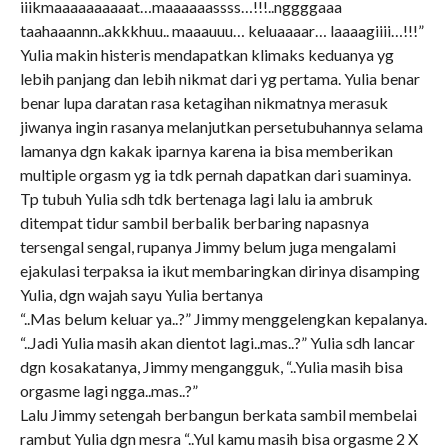
iiikmaaaaaaaaaat…maaaaaassss…!!!..nggggaaa
taahaaannn..akkkhuu.. maaauuu… keluaaaar… laaaagiiii…!!!”
Yulia makin histeris mendapatkan klimaks keduanya yg
lebih panjang dan lebih nikmat dari yg pertama. Yulia benar
benar lupa daratan rasa ketagihan nikmatnya merasuk
jiwanya ingin rasanya melanjutkan persetubuhannya selama
lamanya dgn kakak iparnya karena ia bisa memberikan
multiple orgasm yg ia tdk pernah dapatkan dari suaminya.
Tp tubuh Yulia sdh tdk bertenaga lagi lalu ia ambruk
ditempat tidur sambil berbalik berbaring napasnya
tersengal sengal, rupanya Jimmy belum juga mengalami
ejakulasi terpaksa ia ikut membaringkan dirinya disamping
Yulia, dgn wajah sayu Yulia bertanya
“..Mas belum keluar ya..?” Jimmy menggelengkan kepalanya.
“..Jadi Yulia masih akan dientot lagi..mas..?” Yulia sdh lancar
dgn kosakatanya, Jimmy mengangguk, “..Yulia masih bisa
orgasme lagi ngga..mas..?”
Lalu Jimmy setengah berbangun berkata sambil membelai
rambut Yulia dgn mesra “..Yul kamu masih bisa orgasme 2 X