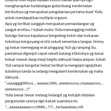
mengharapkan kedatangan gelombang kenikmatan
berikutnya yg merupakan pengalaman pertama buat Yulia
untuk mendapatkan multiple orgasm.
Apa yg terlihat sungguh merupakan pemandangan yg
sangat erotiiss..! tubuh mulus Yulia menungging meliuk
liukdgn liarnya kepalanya bergeleng kekiri dan kekanan
toketnya bergoyang erotis sekali sementara tangan Jimmy
yg kekar memegang erat pinggang Yuli yg ramping itu.
pantatnya digenjot cepat sekali batang k0ntolnya yg besar
keluar masuk liang meqi begitu dahsyat tanpa ampun, tubuh
Yuli sampai bergetar hebat terlihat ia mengejut ngejutkan
tubuhnya tanda ia sedang mengalami kenikmatan yg maha
dahsyat,
“..uuuuggghhhsss… aaaaacchhh.. yeeeessssss..maaaasssss…
yeeeesssss…!!”
Yulia benar benar melayg kelangit yg ketujuh didalam
pergumulan sexnya dgn kakak suaminya ini.
“…aaaaaaaaaacccchhhh…!!!!…terlaaaaluuu..niii