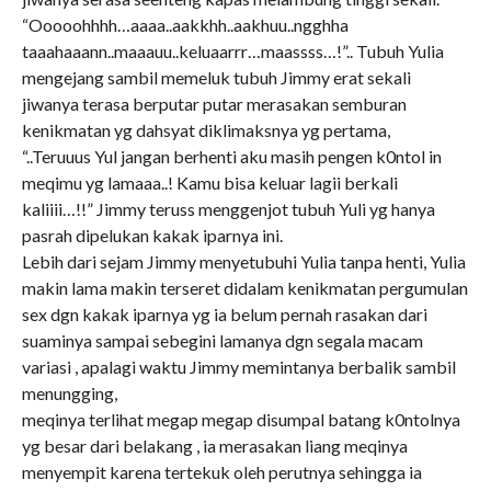
“Ooooohhhh…aaaa..aakkhh..aakhuu..ngghha
taaahaaann..maaauu..keluaarrr…maassss…!”.. Tubuh Yulia
mengejang sambil memeluk tubuh Jimmy erat sekali
jiwanya terasa berputar putar merasakan semburan
kenikmatan yg dahsyat diklimaksnya yg pertama,
“..Teruuus Yul jangan berhenti aku masih pengen k0ntol in
meqimu yg lamaaa..! Kamu bisa keluar lagii berkali
kaliiii…!!” Jimmy teruss menggenjot tubuh Yuli yg hanya
pasrah dipelukan kakak iparnya ini.
Lebih dari sejam Jimmy menyetubuhi Yulia tanpa henti, Yulia
makin lama makin terseret didalam kenikmatan pergumulan
sex dgn kakak iparnya yg ia belum pernah rasakan dari
suaminya sampai sebegini lamanya dgn segala macam
variasi , apalagi waktu Jimmy memintanya berbalik sambil
menungging,
meqinya terlihat megap megap disumpal batang k0ntolnya
yg besar dari belakang , ia merasakan liang meqinya
menyempit karena tertekuk oleh perutnya sehingga ia