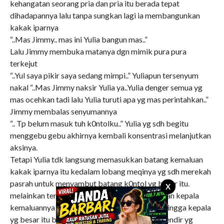
kehangatan seorang pria dan pria itu berada tepat
dihadapannya lalu tanpa sungkan lagi ia membangunkan
kakak iparnya
“..Mas Jimmy.. mas ini Yulia bangun mas..”
Lalu Jimmy membuka matanya dgn mimik pura pura
terkejut
“..Yul saya pikir saya sedang mimpi..” Yuliapun tersenyum
nakal “..Mas Jimmy naksir Yulia ya..Yulia denger semua yg
mas ocehkan tadi lalu Yulia turuti apa yg mas perintahkan..”
Jimmy membalas senyumannya
“.. Tp belum masuk tuh k0ntolku..” Yulia yg sdh begitu
menggebu gebu akhirnya kembali konsentrasi melanjutkan
aksinya.
Tetapi Yulia tdk langsung memasukkan batang kemaluan
kakak iparnya itu kedalam lobang meqinya yg sdh merekah
pasrah untuk menyambut batang k0ntol yg besar itu.
X
melainkan terlebih dahulu menggesek-gesekkan kepala
kemaluannya itu diantara belahan meqinya sehingga kepala
yg besar itu basah dan mengkilap oleh cairan lendir yg