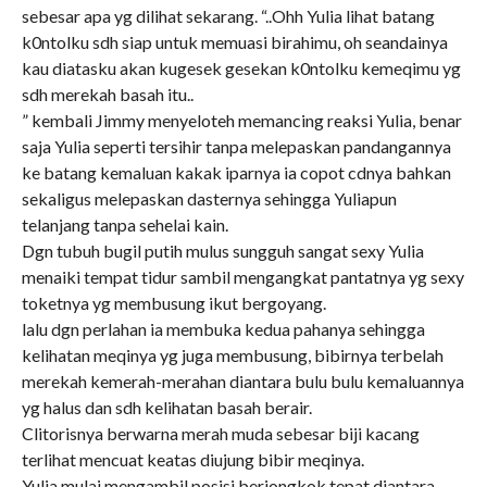
sebesar apa yg dilihat sekarang. “..Ohh Yulia lihat batang
k0ntolku sdh siap untuk memuasi birahimu, oh seandainya
kau diatasku akan kugesek gesekan k0ntolku kemeqimu yg
sdh merekah basah itu..
” kembali Jimmy menyeloteh memancing reaksi Yulia, benar
saja Yulia seperti tersihir tanpa melepaskan pandangannya
ke batang kemaluan kakak iparnya ia copot cdnya bahkan
sekaligus melepaskan dasternya sehingga Yuliapun
telanjang tanpa sehelai kain.
Dgn tubuh bugil putih mulus sungguh sangat sexy Yulia
menaiki tempat tidur sambil mengangkat pantatnya yg sexy
toketnya yg membusung ikut bergoyang.
lalu dgn perlahan ia membuka kedua pahanya sehingga
kelihatan meqinya yg juga membusung, bibirnya terbelah
merekah kemerah-merahan diantara bulu bulu kemaluannya
yg halus dan sdh kelihatan basah berair.
Clitorisnya berwarna merah muda sebesar biji kacang
terlihat mencuat keatas diujung bibir meqinya.
Yulia mulai mengambil posisi berjongkok tepat diantara