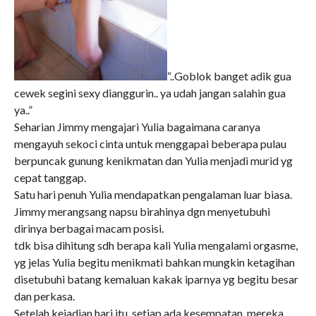
“..Goblok banget adik gua
cewek segini sexy dianggurin.. ya udah jangan salahin gua
ya..”
Seharian Jimmy mengajari Yulia bagaimana caranya
mengayuh sekoci cinta untuk menggapai beberapa pulau
berpuncak gunung kenikmatan dan Yulia menjadi murid yg
cepat tanggap.
Satu hari penuh Yulia mendapatkan pengalaman luar biasa.
Jimmy merangsang napsu birahinya dgn menyetubuhi
dirinya berbagai macam posisi.
tdk bisa dihitung sdh berapa kali Yulia mengalami orgasme,
yg jelas Yulia begitu menikmati bahkan mungkin ketagihan
disetubuhi batang kemaluan kakak iparnya yg begitu besar
dan perkasa.
Setelah kejadian hari itu, setiap ada kesempatan, mereka