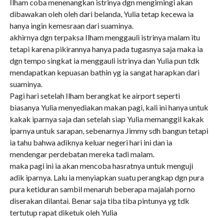
Ilham coba menenangkan istrinya dgn mengimingi akan
dibawakan oleh oleh dari belanda, Yulia tetap kecewa ia
hanya ingin kemesraan dari suaminya.
akhirnya dgn terpaksa Ilham menggauli istrinya malam itu
tetapi karena pikirannya hanya pada tugasnya saja maka ia
dgn tempo singkat ia menggauli istrinya dan Yulia pun tdk
mendapatkan kepuasan bathin yg ia sangat harapkan dari
suaminya.
Pagi hari setelah Ilham berangkat ke airport seperti
biasanya Yulia menyediakan makan pagi, kali ini hanya untuk
kakak iparnya saja dan setelah siap Yulia memanggil kakak
iparnya untuk sarapan, sebenarnya Jimmy sdh bangun tetapi
ia tahu bahwa adiknya keluar negeri hari ini dan ia
mendengar perdebatan mereka tadi malam.
maka pagi ini ia akan mencoba hasratnya untuk menguji
adik iparnya. Lalu ia menyiapkan suatu perangkap dgn pura
pura ketiduran sambil menaruh beberapa majalah porno
diserakan dilantai. Benar saja tiba tiba pintunya yg tdk
tertutup rapat diketuk oleh Yulia