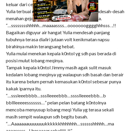
keluar dari celah-celah meqi wanita itu.
Yulia terbuai dgn mata yg terpejam sambil mendesah-desah
menahan gejolak nafsu birahi yg terus membara.
“…sssssssshhhhh…maaaassss…ooooooogggghhhsss. ..!!
Bagaikan diguyur air hangat Yulia mendesah panjang
tubuhnya terasa dialiri jutaan volt kenikmatan napsu
birahinya makin terangsang hebat.
Yulia mulai menekan kepala k0ntol yg sdh pas berada di
posisi mulut lobang meqinya.
Tampak kepala k0ntol Jimmy masih agak sulit masuk
kedalam lobang meqinya yg walaupun sdh basah dan berair
itu karena belum pernah kemasukan k0ntol sebesar punya
kakak iparnya itu.
“…sssleeebbbb…ssslleeeebbb…sssslleeeebbb…b
bbllleeeeesssssss…” pelan pelan batang k0ntolnya
mencoba menyusup lobang meqi Yulia yg terasa sekali
masih sempit walaupun sdh begitu basah.
“…Aaaaaaauuuuuuukkkkkkhhhhhhh…sssssshhhhh…ma
aaaasssss…! besaaaar sekaliiii..!!”