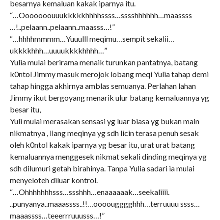
besarnya kemaluan kakak iparnya itu.
“…Ooooooouuukkkkkhhhhssss…sssshhhhhh…maassss
…!..pelaann..pelaann..maasss…!”
“…hhhhmmmm…Yuuulll meqimu…sempit sekalii…
ukkkkhhh…uuuukkkkhhhh…”
Yulia mulai berirama menaik turunkan pantatnya, batang
k0ntol Jimmy masuk merojok lobang meqi Yulia tahap demi
tahap hingga akhirnya amblas semuanya. Perlahan lahan
Jimmy ikut bergoyang menarik ulur batang kemaluannya yg
besar itu,
Yuli mulai merasakan sensasi yg luar biasa yg bukan main
nikmatnya , liang meqinya yg sdh licin terasa penuh sesak
oleh k0ntol kakak iparnya yg besar itu, urat urat batang
kemaluannya menggesek nikmat sekali dinding meqinya yg
sdh dilumuri getah birahinya. Tanpa Yulia sadari ia mulai
menyeloteh diluar kontrol.
“…Ohhhhhhhsss…ssshhh…enaaaaaak…seekaliiii.
..punyanya..maaassss..!!…oooougggghhh…terruuuu ssss…
maaassss…teeerrruuusss…!”