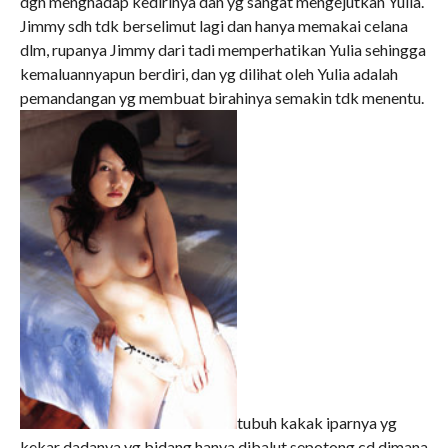
dgn menghadap kedirinya dan yg sangat mengejutkan Yulia.
Jimmy sdh tdk berselimut lagi dan hanya memakai celana
dlm, rupanya Jimmy dari tadi memperhatikan Yulia sehingga
kemaluannyapun berdiri, dan yg dilihat oleh Yulia adalah
pemandangan yg membuat birahinya semakin tdk menentu.
tubuh kakak iparnya yg
kekar dadanya yg bidang hanya dibalut sepotong cd dimana