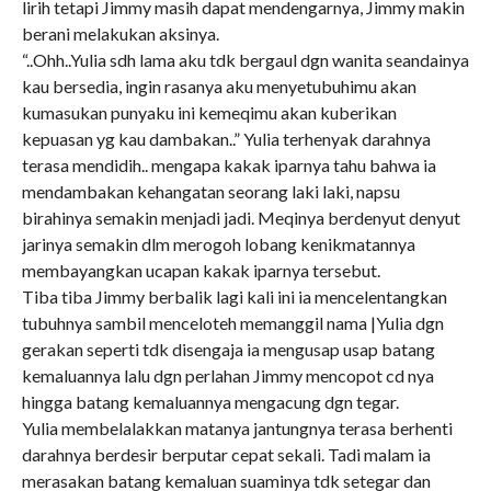
lirih tetapi Jimmy masih dapat mendengarnya, Jimmy makin
berani melakukan aksinya.
“..Ohh..Yulia sdh lama aku tdk bergaul dgn wanita seandainya
kau bersedia, ingin rasanya aku menyetubuhimu akan
kumasukan punyaku ini kemeqimu akan kuberikan
kepuasan yg kau dambakan..” Yulia terhenyak darahnya
terasa mendidih.. mengapa kakak iparnya tahu bahwa ia
mendambakan kehangatan seorang laki laki, napsu
birahinya semakin menjadi jadi. Meqinya berdenyut denyut
jarinya semakin dlm merogoh lobang kenikmatannya
membayangkan ucapan kakak iparnya tersebut.
Tiba tiba Jimmy berbalik lagi kali ini ia mencelentangkan
tubuhnya sambil menceloteh memanggil nama |Yulia dgn
gerakan seperti tdk disengaja ia mengusap usap batang
kemaluannya lalu dgn perlahan Jimmy mencopot cd nya
hingga batang kemaluannya mengacung dgn tegar.
Yulia membelalakkan matanya jantungnya terasa berhenti
darahnya berdesir berputar cepat sekali. Tadi malam ia
merasakan batang kemaluan suaminya tdk setegar dan