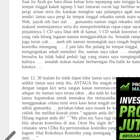
Saat itu Ayah gw baru dinas keluar kota sepanjang satu minggu 
tempat tinggal kakek nginep 5 hari lantaran cocok lagi berlibur se
pergi arisan serta dia katakan mungkin saja pulangnya agak m
sendiri lantas saya pergi ke tempat tinggal rekanku untuk main 
Wah, payah nih hari sial….. gumamku namun ingat rekanku mi
maksud meminjamnya serta dia memperbolehkan cepat-cepat saya b
pinjaminya 5 CD saya lihat deh di kamar, 5 CD sudah kutonton s
yang rada hilang ingatan namun menggairahkan itu. Sesudah ra
juga turun yah….. aneh nih namun memanglah saya tengah begit
kontolku menegang …. 2 jam lalu Ibu pulang ke tempat tinggal
menginginkan sekali meniduri ibu, namun saya takut ….. mungki
bernafsu ku tidak bakal peduli lagi yang utama saya mengingi
kalinya ….. sesudah makan malam berbarengan Ibu balik ke kamar
katanya…..
Jam 12. 30 malam ku tidak dapat tidur lantas saya turun ke bawah
sedikit lantas saya intip ibu, ASTAGA ibu tengah nonton Bf b
dengan tangan kiri serta tangan kanan meremas-remas payudaran
adegan itu namun saya terasa takut…aku naik ke kamar serta coba
lantas kuputuskan untuk memaksa ibu melayaniku…. jam 01. 
menggunakan celana mini serta kaos ketat tengah merias diri di 
seklai gumamku…. perlahan-lahan saya masuk ke kamar ibu saya k
ceklek ibu melihat kearah pintu “ ngapain anda dit? ” “Ma saya i
Hilang ingatan anda dit! ” “Ma pliss ma Saya lagi ingin “ berdeba
bila ukuran kontolmu di atas 14cm Ibu ingin de” “ Ok ma sima
celanaku serta CDku Ku pertontonkan kontolku yang menegang ke
kagum lihat Kokohnya Kontolku yang menegang “ Ok Ibu baka
sinii…. ”