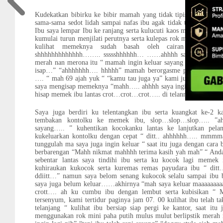
Kudekatkan bibirku ke bibir mamah yang tidak tipis seksi serta
sama-sama sedot lidah sampai nafas ibu agak tidak teratur, sem
Ibu saya lempar Ibu ke ranjang serta kulucuti kaos merahnya sert
kumulai turun menjilati perutnya serta kulepas rok mini nya Ib
kulihat memeknya sudah basah oleh cairan kewanitaa
shhhhhhhhhhhhh…….. ssssshhhhhh… ……ahhhh sayang jilat teru
merah nan merona itu “ mamah ingin keluar sayang …hhhh….. ” 
isap…” “ahhhhhhh…. hhhhh” mamah berorgasme pertama kujila
…. “ mah 69 ajah yuk “ “kamu tau juga ya” kami juga beralih p
saya mengisap memeknya “mahh….. ahhhh saya ingin keluar nih
hisap memek ibu lantas crot…crot…crot….. di telannya pejuku ol
Saya juga berdiri ku telentangkan ibu serta kuangkat ke-2 
tembakan kontolku ke memek ibu, slop…slop…slop….. ”ahh
sayang….. ” kuhentikan kocokanku lantas ke lanjutkan pela
kukeluarkan kontolku dengan cepat “ ditt.. ahhhhhh….. mmmm
tunggulah ma saya juga ingin keluar “ saat itu juga dengan car
berbarengan “Mahh nikmat mahhhh terima kasih yah mah” “ Anda j
sebentar lantas saya tindihi ibu serta ku kocok lagi memek
kuhiraukan kukocok serta kuremas remas payudara ibu “ d
ddiitt…” namun saya belom senang kukocok selalu sampai ibu 
saya juga belum keluar……akhirnya “mah saya keluar maaaaaaaaa
crott…. ah ku cumbu ibu dengan lembut serta kubisikan “ 
tersenyum, kami tertidur paginya jam 07. 00 kulihat ibu telah ta
telanjang “ kulihat ibu bersiap siap pergi ke kantor, saat itu 
menggunakan rok mini paha putih mulus mulut berlipstik mer