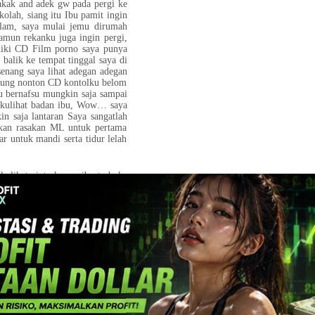
kakak and adek gw pada pergi ke
kolah, siang itu Ibu pamit ingin
alam, saya mulai jemu dirumah
namun rekanku juga ingin pergi,
liki CD Film porno saya punya
alik ke tempat tinggal saya di
enang saya lihat adegan adegan
mpung nonton CD kontolku belom
u bernafsu mungkin saja sampai
, kulihat badan ibu, Wow… saya
n saja lantaran Saya sangatlah
nkan rasakan ML untuk pertama
 untuk mandi serta tidur lelah
 kulihat pintu kamar ibu terbuka
usyettt ibu memainkan memeknya
ya saya begitu bergairah lihat
 tidur namun tetaplah tak dapat
30 kuturun ke bwh kuliat ibu
depan meja cermin cantik…cantik
unci pintu dari dalam ceklek..
ngin bersetubuh dengan Ibu! ” “
t agak lama lantas Ibu berkata “
k saja ndiri mah” ku terlepas
 arah Ibu “ ini 17cm mah “ Ibu
l sampaikan ML padamu sayang