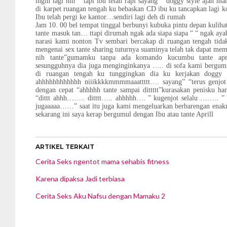
ingin lagi nih” “tapi ibu telah rapi sayang” “doggy style ajah
di karpet ruangan tengah ku bebaskan CD ibu ku tancapkan lagi 
Ibu telah pergi ke kantor…sendiri lagi deh di rumah
Jam 10. 00 bel tempat tinggal berbunyi kubuka pintu depan kulihat
tante masuk tan… ttapi dirumah ngak ada siapa siapa “ “ ngak aya
narasi kami nonton Tv sembari bercakap di ruangan tengah tid
mengenai sex tante sharing tuturnya suaminya telah tak dapat mem
nih tante”gumamku tanpa ada komando kucumbu tante apr
sesungguhnya dia juga menginginkanya ….. di sofa kami bergumu
di ruangan tengah ku tunggingkan dia ku kerjakan doggy s
ahhhhhhhhhhhh niiikkkkmmmmaaattttt…. sayang” “terus genjot
dengan cepat “ahhhhh tante sampai dittttt”kurasakan penisku hang
“dittt ahhh…….. ditttt….. ahhhhh…. ” kugenjot selalu …….. ” “t
jugaaaaa……” saat itu juga kami mengeluarkan berbarengan ena
sekarang ini saya kerap bergumul dengan Ibu atau tante Aprill
ARTIKEL TERKAIT
Cerita Seks ngentot mama sehabis fitness
Karena dipaksa Jadi terbiasa
Cerita Seks Aku Nafsu dengan Mamaku 2