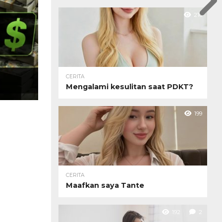
216
CERITA
Mengalami kesulitan saat PDKT?
199
CERITA
Maafkan saya Tante
192
2