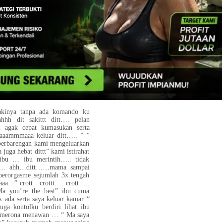
 merah itu kami juga berciuman
bari ku meremas remas Payudara
a kuisa isap Teteknya yang keras
u nyatanya tidak menggunakan Cd
nya kujilati memek ibu “
sss ahhhhh “ ku jilati memek
“ok ma keluarin ajah agar saya
ti sembari kusedot memek ibu
osisi 69 ibu mengulum kontolku
 mah….. ” kuhentikan mengisap
eh ibu,
kakinya tanpa ada komando ku
hh dit sakittt ditt…. pelan
n agak cepat kumasukan serta
aaammmaaa keluar ditt….. ” “
a berbarengan kami mengeluarkan
uga hebat dittt” kami istirahat
 ibu … ibu merintih….. tidak
itt…. ahh…ditt……mama sampai
berorgasme sejumlah 3x tengah
aa.. ” crott…crottt…. crott…..
Ma you’re the best” ibu cuma
k ada serta saya keluar kamar “
juga kontolku berdiri lihat ibu
ah merona menawan … “ Ma saya