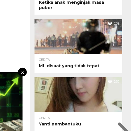
Ketika anak menginjak masa
puber
259
CERITA
ML disaat yang tidak tepat
X
230
CERITA
Yanti pembantuku