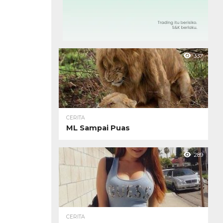
337
CERITA
ML Sampai Puas
289
CERITA