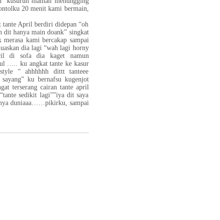
 mah” kusuruh mamah menungging
kontolku 20 menit kami bermain,
 tante April berdiri didepan “oh
h dit hanya main doank” singkat
ak merasa kami bercakap sampai
uaskan dia lagi “wah lagi horny
il di sofa dia kaget namun
l ….. ku angkat tante ke kasur
tyle “ ahhhhhh dittt tanteee
 sayang” ku bernafsu kugenjot
at terserang cairan tante april
ante sedikit lagi””iya dit saya
knya duniaaa……pikirku, sampai