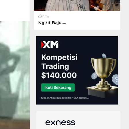
CERITA
Ngirit Baju….