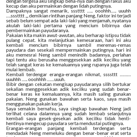
dengan tergesa aku singkap beha-nya dan dengan rakus aku
kecup dan aku permainkan dengan lidah putingnya.
Dampaknya sangat menarik, ssstttt ….. ooohhh….. uuuhh
….ssstttt ,,, demikian rintihan panjang Neng, faktor ini terjadi
sebab belum sempat ada laki-laki yang menjamah, nyatanya
akulah laki-laki pertama yang mencium bibirnya dan
pembermainkan payudaranya.
Pakaian kita makin awut-awutan, aku berharap istipsu tidak
pulang cepat. kita melanjutkan kemesaraan, hari ini aku
kembali mencium bibirnya sambil meremas-remas
payudara dan sesekali mempermainkan putingnya. hari ini
aku memesrai Neng sambil menindih badannya, perlahan
tapi tentu aku berusaha menggesekkan adik kecilku yang
telah sangat keras ke kemaluannya yang rupanya juga telah
mulai lembab.
Kembali terdengar eranga-erangan nikmat, ssssttt ………
uuuhhh ….. ooohhhh ……uuuh.
Bibir dengan cekatan mengisap payudaranya silih bertukar
sekalian menggesekkan adik kecilku yang sudah benar-
benar keras ke kemaluannya, kita masih saling gunakan
pakaian. Neng gunakan bawahan serta kaos, saya masih
menggunakan pakain kerja.
Saya semakin bernafsu, saya singkap bawahan Neng jadi
terlihat celana dalamnya yang sudah lembab selanjutnya
kembali saya gesek-gesekan adik kecilku tidak henti-
hentinya mengecup payudara serta mendustai putingnya.
Erangan-erangan panjang kembali terdengan serta
mendadak Neng memeluku dengan benar-benar erat serta