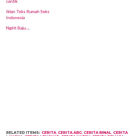
cantik
Iklan Teks Rumah Seks
Indonesia
Ngirit Baju….
RELATED ITEMS:
CERITA
,
CERITA ABG
,
CERITA BINAL
,
CERITA