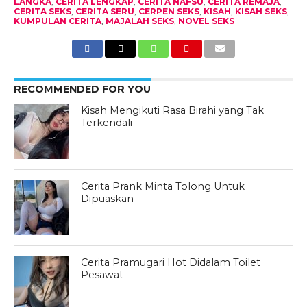
LANGKA
,
CERITA LENGKAP
,
CERITA NAFSU
,
CERITA REMAJA
,
CERITA SEKS
,
CERITA SERU
,
CERPEN SEKS
,
KISAH
,
KISAH SEKS
,
KUMPULAN CERITA
,
MAJALAH SEKS
,
NOVEL SEKS
RECOMMENDED FOR YOU
Kisah Mengikuti Rasa Birahi yang Tak
Terkendali
Cerita Prank Minta Tolong Untuk
Dipuaskan
Cerita Pramugari Hot Didalam Toilet
Pesawat