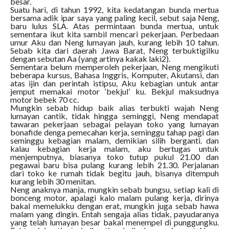
besar.
Suatu hari, di tahun 1992, kita kedatangan bunda mertua
bersama adik ipar saya yang paling kecil, sebut saja Neng,
baru lulus SLA. Atas permintaan bunda mertua, untuk
sementara ikut kita sambil mencari pekerjaan. Perbedaan
umur Aku dan Neng lumayan jauh, kurang lebih 10 tahun.
Sebab kita dari daerah Jawa Barat, Neng terbuktigilku
dengan sebutan Aa (yang artinya kakak laki2).
Sementara belum memperoleh pekerjaan, Neng mengikuti
beberapa kursus, Bahasa Inggris, Komputer, Akutansi, dan
atas ijin dan perintah istipsu, Aku kebagian untuk antar
jemput memakai motor ‘bekjul’ ku. Bekjul maksudnya
motor bebek 70 cc.
Mungkin sebab hidup baik alias terbukti wajah Neng
lumayan cantik, tidak hingga seminggi, Neng mendapat
tawaran pekerjaan sebagai pelayan toko yang lumayan
bonafide denga pemecahan kerja, seminggu tahap pagi dan
seminggu kebagian malam, demikian silih berganti. dan
kalau kebagian kerja malam, aku bertugas untuk
menjemputnya, biasanya toko tutup pukul 21.00 dan
pegawai baru bisa pulang kurang lebih 21.30. Perjalanan
dari toko ke rumah tidak begitu jauh, bisanya ditempuh
kurang lebih 30 menitan.
Neng anaknya manja, mungkin sebab bungsu, setiap kali di
bonceng motor, apalagi kalo malam pulang kerja, dirinya
bakal memelukku dengan erat, mungkin juga sebab hawa
malam yang dingin. Entah sengaja alias tidak, payudaranya
yang telah lumayan besar bakal menempel di punggungku.