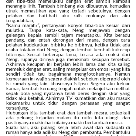
dan tiba-tiba memelukku dengan erat sambil kembali
menangis lirih. Tambah bimbang aku dibuatnya, kemudian
utnuk memastikan apa yang terjadi sebetulnya, dengan
pelahan dan hati-hati aku raih mukanya dan aku
tengadahkan,
“Kamu marah?”, pertanyaan konyol tiba-tiba keluar dari
mulutku. Tanpa kata-kata, Neng menjawab dengan
gelengan kepala sambil tajam menatapku. Kita beradu
pandang, dan entah dorongan dari mana, dengan cara
pelahan kudekatkan bibirku ke bibirnya, ketika tidak ada
usaha tolakan dari Neng, dengan lembut kembali kukecup
bibirnya. Seusai beberapa lama, terasa ada reaksi dari
Neng, rupanya dirinya juga menikmati kecupan tersebut.
Akhirnya kecupan ini berjalan lebih lama dan kita saling
memeluk dengan erat, saling mengeluarkan emosi yang kita
sendiri tidak tau bagaimana mengfotokannya. Namun
kemesraan ini wajib segera diakhiri, sebelum dipergoki oleh
isi rumah yang lain, khususnya istipsu. Segera aku keluar
kamar, kembali keruang tengah untuk melanjutkan melihat
sepak bola yang nyatanya telah beres dengan skor yang
tidak aku ketahui. Akhirnya TV kumatikan dan aku masuk
kekamarku untuk tidur dengan perasaan yang sangat
tersanjung.
Hubungan kita tambah erat dan tambah mesra, setiapkali
ada peluang kejadian malam itu rutin kita ulangi, dan
pastinyanya makin hari nilainya makin bertambah mesra.
Suatu hari, aku pulang kerja lebih awal dan kudapati di
rumah hanya ada adikku Neng dan pembantu. Pembantuku