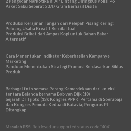
2 Pengedar Narkotika di Air Lintang Diringkus Polisi, 45
Paket Sabu Seberat 20,47 Gram Berhasil Disita
Produksi Kerajinan Tangan dari Pelepah Pisang Kering:
Peluang Usaha Kreatif Bernilai Jual
Produksi Briket dari Ampas Kopi untuk Bahan Bakar
Alternatif
Cara Menentukan Indikator Keberhasilan Kampanye
Marketing
Panduan Menentukan Strategi Promosi Berdasarkan Siklus
Produk
Berbagai foto semasa Perang Kemerdekaan dari koleksi
tentara Belanda bernama Bob van Dijk (18)
Sejarah Dr Tjipto (13): Kongres PPPKI Pertama di Soerabaja
dan Kongres Pemuda Kedua di Batavia; Pengurus PI
Ditangkap
Masalah RSS:
Retrieved unsupported status code "404"