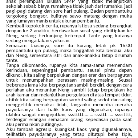
anak perempuan lulusan SMP yang tidak melanjutkan
sekolah sebab biaya, rumahnya tidak jauh dari rumahku, jadi
pagi-pagi datang dan sore hari pulang. Badan pembantuku
tergolong bongsor, kulitnya sawo matang dengan muka
yang lumayan manis untuk ukuran pembantu.
Kembali kepokok cerita, rupanya istipsu sedang berangkat
dengan ke 2 anakku, berdasarkan surat yang diditipkan ke
Neng, sedang berkunjung ketempat Tante yang katanya
sedang mengadakan syukuran.
Semacam biasanya, sore itu kurang lebih pk 16.00
pembantuku ijin pulang, maka tinggallah kita berdua, aku
dan Neng, sementara istri dan anak-anakku tetap dirumah
tante.
Tanpa dikomando, rupanya kita sama-sama memendam
kerinduan, sepeninggal pembantu, seusai pintu depan
dikunci, kita saling berpelukan dengan erar dan berpagutan
untuk menumpahkan perasaan masing-masing. Seusai
beberapa lama kita berpagutan sambil berdiri, dengan cara
perlahan aku menuntun Neng sambil tetap berpelukan ke
arah kamar dan melanjutkan pergulatan di atas tempat tidur.
abibir kita saling berpagutan sambil saling sedot dan saling
menggelitik memakai lidah, tanganku mencoba meraba
payudaranya dari balik kaos yang digunakan, rupanya
ulahku sangat mengejutkan, sssttttt…….. sssttt …. sssstttt,
terdengar erangan semacam orang kepedasan pada saat
aku permainkan putingnya.
Aku tambah agresip, kuangkat kaos yang digunakannya,
telihatlah payudaranya yang tetap ditutupi beha tipis,