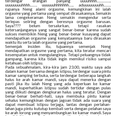
terdengar erangan panjang uuuuhhhh…………..
uuuuuuuuhhhh……. uuuuuuhhhhhhh….. aduuuuuuuuhh…….
rupanya Neng alami orgasme, kemungkinan ini ialah
orgasme yang pertama yang sempat dirasakannya. Semakin
lama cengekeraman Neng semakin mengendur serta
terlepas seiiring dengan beresnya orgasme barusan.
Saya???? belum tersalurkan, tetapi rasakan
ketersanjunganya yang sangat benar-benar karena sudah
sukses membikin Neng yang benar-benar kusayang dapat
mendapatkan orgasme yang kenyataannya baru dirasakan
waktu itu serta ialah orgasme yang pertama.
Semenjak insiden itu, tujuannya semenjak Neng
mendapatkan orgasme yang pertama, kita teratur mencari
kesempatan untuk mengulanginya. Tetapi peluangnya tidak
gampang, karena kita tidak ingin memikul risiko sampai
ketahuan oleh istipsu.
Pada sebuahmalam, kira-kira jam 23.00, waktu saya ada
dalam kamar bersama dengan istipsu, terdengar suara pintu
kamar samping terbuka, serta terdengar beberapa langkah
halus ke arah kamar mandi, saya dapat menerka dengan
pasti jika itu ialah Neng yang ada keperluan ke kamar
mandi, kuperhatikan istipsu sudah tertidur dengan pulas
yang diikuti dengan dengkuran halus yang teratur. Dengan
benar-benar berhati-hati, saya membuka pintu kamar
sehalus kemungkinan dengan jagoan tidak ada suara yang
dapat membuat istipsu terjaga, lantas dengan perlahan-
lahan juga pintu kututup kembali serta dengan pelahan saya
ke arah lorong yang menyambungkan ke kamar mandi. Saya