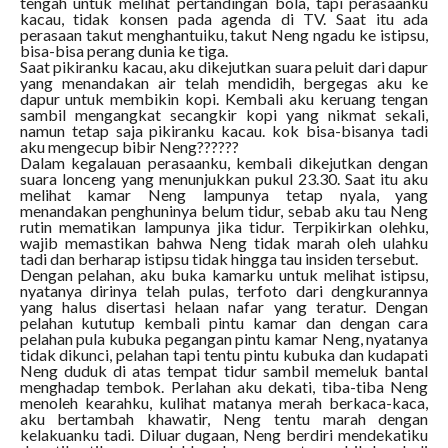
tengah untuk melihat pertandingan bola, tapi perasaanku
kacau, tidak konsen pada agenda di TV. Saat itu ada
perasaan takut menghantuiku, takut Neng ngadu ke istipsu,
bisa-bisa perang dunia ke tiga.
Saat pikiranku kacau, aku dikejutkan suara peluit dari dapur
yang menandakan air telah mendidih, bergegas aku ke
dapur untuk membikin kopi. Kembali aku keruang tengan
sambil mengangkat secangkir kopi yang nikmat sekali,
namun tetap saja pikiranku kacau. kok bisa-bisanya tadi
aku mengecup bibir Neng??????
Dalam kegalauan perasaanku, kembali dikejutkan dengan
suara lonceng yang menunjukkan pukul 23.30. Saat itu aku
melihat kamar Neng lampunya tetap nyala, yang
menandakan penghuninya belum tidur, sebab aku tau Neng
rutin mematikan lampunya jika tidur. Terpikirkan olehku,
wajib memastikan bahwa Neng tidak marah oleh ulahku
tadi dan berharap istipsu tidak hingga tau insiden tersebut.
Dengan pelahan, aku buka kamarku untuk melihat istipsu,
nyatanya dirinya telah pulas, terfoto dari dengkurannya
yang halus disertasi helaan nafar yang teratur. Dengan
pelahan kututup kembali pintu kamar dan dengan cara
pelahan pula kubuka pegangan pintu kamar Neng, nyatanya
tidak dikunci, pelahan tapi tentu pintu kubuka dan kudapati
Neng duduk di atas tempat tidur sambil memeluk bantal
menghadap tembok. Perlahan aku dekati, tiba-tiba Neng
menoleh kearahku, kulihat matanya merah berkaca-kaca,
aku bertambah khawatir, Neng tentu marah dengan
kelakuanku tadi. Diluar dugaan, Neng berdiri mendekatiku