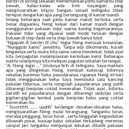
berdiri di lorong sekalian memerhatikan pintu kamarku step
bawah, kalau-kalau ada trek bayangan yang
mengisyaratkan istipsu bangun, sesaat telingaku tidak
terlepas dengarkan apa yang berlangsung di kamar mandi.
Selang beberapa saat pintu kamar mandi terbuka, serta
benar dugaanku, Neng keluar dari kamar mandi dengan
menggunakan pakaian tidur warna kuning kegemarannya.
Pakaian tidur yang dipakai ialah mode terusan dengan
bukaan di step dada serta step bawah hanya lutut.
“Ngapain A berdiri di situ” tegur Neng merusak kesunyian,
“Nungguin kamu” jawabku. Tanpa ada dikomando, kuraih
lengannya serta muka kita sama-sama mendekat, tidak ayal
kita berpagutan melampiaskan kerinduan kami. Beberapa
waktu selanjutnya kita melepas pagutan sekalian tersengal.
“A, Neng ingin …” bisiknya lirih di telingaku. Saya maklum
apa yang diinginkan Neng, kembali kukecup bibirnya
sekalian kuremas halus payudaranya, rupanya Neng ini hari
tidak menggunakan beha. Saya membuka satu kancing
pakaian tidurnya, serta nongolah payudaranya yang putih
dibarengi benjolan coklat kemerahan. Tidak ayal , bibirku
beralih ke payudaranya dengan dibarengi sedotan serta
gigitan-gigitan lembut pada benjolan halus yang coklat
kemerahan itu.
” Sssstttttt …… uuuhh” terdengar desahan-desahan halus,
mengisyaratkan Neng mulai terangsang. Tanganku turun,
meraba pinggang, terus turun , serta hinggalah kegundukan
dibawah pusar, kuusap halus sekalian terkadang meremas
sampai jari tengahku menjumpai lekukan dibalik pakaian