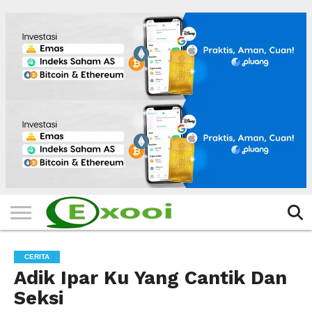
HOME
FILTER
BERITA
BIODATA
CERITA
CERPEN
EKSKLUSIF
FOTO
VIDEO
TIPS
MORE
CERITA
Adik Ipar Ku Yang Cantik Dan
Seksi