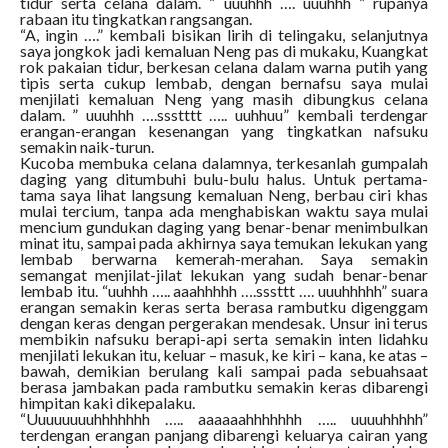
tidur serta celana dalam. ” uuuhhh …. uuuhhh ” rupanya
rabaan itu tingkatkan rangsangan.
“A, ingin ….” kembali bisikan lirih di telingaku, selanjutnya
saya jongkok jadi kemaluan Neng pas di mukaku, Kuangkat
rok pakaian tidur, berkesan celana dalam warna putih yang
tipis serta cukup lembab, dengan bernafsu saya mulai
menjilati kemaluan Neng yang masih dibungkus celana
dalam. ” uuuhhh ….ssstttt ….. uuhhuu” kembali terdengar
erangan-erangan kesenangan yang tingkatkan nafsuku
semakin naik-turun.
Kucoba membuka celana dalamnya, terkesanlah gumpalah
daging yang ditumbuhi bulu-bulu halus. Untuk pertama-
tama saya lihat langsung kemaluan Neng, berbau ciri khas
mulai tercium, tanpa ada menghabiskan waktu saya mulai
mencium gundukan daging yang benar-benar menimbulkan
minat itu, sampai pada akhirnya saya temukan lekukan yang
lembab berwarna kemerah-merahan. Saya semakin
semangat menjilat-jilat lekukan yang sudah benar-benar
lembab itu. “uuhhh ….. aaahhhhh ….sssttt …. uuuhhhhh” suara
erangan semakin keras serta berasa rambutku digenggam
dengan keras dengan pergerakan mendesak. Unsur ini terus
membikin nafsuku berapi-api serta semakin inten lidahku
menjilati lekukan itu, keluar – masuk, ke kiri – kana, ke atas –
bawah, demikian berulang kali sampai pada sebuahsaat
berasa jambakan pada rambutku semakin keras dibarengi
himpitan kaki dikepalaku.
“Uuuuuuuuhhhhhhh ….. aaaaaahhhhhhh ….. uuuuhhhhh”
terdengan erangan panjang dibarengi keluarya cairan yang