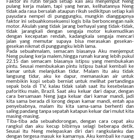
Faktor ini rutin terjadi setiap kali aku menjemput Neng
pulang kerja malam, tapi yang heran, kelihatannya Neng
tidak ada rasa bersalah ataupun rikuh sedikitpun setiap kali
payudara nempel di punggungku, mungkin dianggapnya
faktor ini sebuahkonsekuensi logis bila berboncengan naik
motor. Akulah yang tidak jarang berhayal yang tidak-tidak,
tidak jarangkali dengan sengaja motor kukemudikan
dengan kecepatan rendah, kadangkala sengaja mencari
jalan yang memutar supaya bisa merasakan gesekan-
gesekan nikmat di punggungku lebih lama.
Pada sebuahmalam, semacam biasanya Aku menjemput
Neng pulang kerja malem, hingga rumah kurang lebih pukul
22.15 dan semacam biasanya istipsu yang membukakan
pintu. Seusai membukakan pintu istipsu bakal kembali ke
kamar untuk melanjutkan tidur. Malam itu aku tidak
langsung tidur, aku ke dapur, memanaskan air untuk
membikin kopi sebab berniat untuk melihat pertandinga
sepak bola di TV, kalau tidak salah saat itu kesebelasan
paforitku main, Brazil. Saat aku keluar dari dapur, dengan
cara bersamaan Neng juga keluar dari kamar mandi, jadi
kita sama berada di lorong depan kamar mandi, entah apa
penyebabnya, malam itu kita sama-sama berhenti dan
saling pandang tanpa sepatah katapun keluar dari mulut kita
masing-masing.
Tiba-tiba ada sebuahdorongan, dengan cara cepat aku
rangkul dan aku kecup bibirnya selagi beberapa detik.
Seusai itu Neng melepaskan diri dari rangkulanku dan
dengan tergesa masuk ke kamarnya. Aku kembali ke ruang