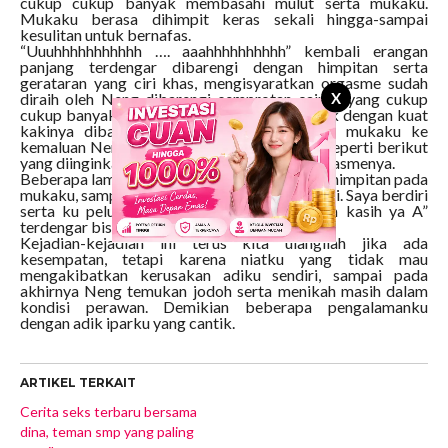
cukup cukup banyak membasahi mulut serta mukaku.
Mukaku berasa dihimpit keras sekali hingga-sampai
kesulitan untuk bernafas.
“Uuuhhhhhhhhhhh …. aaahhhhhhhhhh” kembali erangan
panjang terdengar dibarengi dengan himpitan serta
gerataran yang ciri khas, mengisyaratkan orgasme sudah
X
diraih oleh Neng dibarengi semprotan cairan yang cukup
cukup banyak membasahi mukaku. Saya peluk dengan kuat
kakinya dibarengi himpitan serta desakan mukaku ke
kemaluan Neng, karena saya maklum unsur seperti berikut
yang diinginkan wanita saat sampai pucuk orgasmenya.
Beberapa lama selanjutnya, mulai mengendur himpitan pada
mukaku, sampai pada akhirnya tenang kembali. Saya berdiri
serta ku peluk Neng dengan mesra “Terima kasih ya A”
terdengar bisikan di telingaku.
Kejadian-kejadian ini terus kita ulangilah jika ada
kesempatan, tetapi karena niatku yang tidak mau
mengakibatkan kerusakan adiku sendiri, sampai pada
akhirnya Neng temukan jodoh serta menikah masih dalam
kondisi perawan. Demikian beberapa pengalamanku
dengan adik iparku yang cantik.
ARTIKEL TERKAIT
Cerita seks terbaru bersama
dina, teman smp yang paling