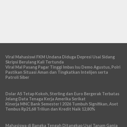
Viral Mahasiswi FKM Undana Diduga Depresi Usai Sidang
Skripsi Berulang Kali Tertunda
Viral Mal Pasang Pagar Tinggi Imbas Isu Demo Agustus, Polri
Pastikan Situasi Aman dan Tingkatkan Intelijen serta
Patroli Siber
Dolar AS Tetap Kokoh, Sterling dan Euro Bergerak Terbatas
Jelang Data Tenaga Kerja Amerika Serikat
Kinerja MNC Bank Semester I 2026 Tumbuh Signifikan, Aset
Tembus Rp21,68 Triliun dan Kredit Naik 12,80%
Mahasiswa di Bangka Tengah Ditangkap Usai Tanam Ganja