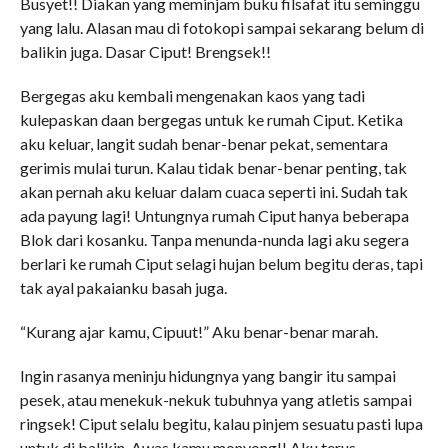
Busyet!! Diakan yang meminjam buku filsafat itu seminggu
yang lalu. Alasan mau di fotokopi sampai sekarang belum di
balikin juga. Dasar Ciput! Brengsek!!
Bergegas aku kembali mengenakan kaos yang tadi
kulepaskan daan bergegas untuk ke rumah Ciput. Ketika
aku keluar, langit sudah benar-benar pekat, sementara
gerimis mulai turun. Kalau tidak benar-benar penting, tak
akan pernah aku keluar dalam cuaca seperti ini. Sudah tak
ada payung lagi! Untungnya rumah Ciput hanya beberapa
Blok dari kosanku. Tanpa menunda-nunda lagi aku segera
berlari ke rumah Ciput selagi hujan belum begitu deras, tapi
tak ayal pakaianku basah juga.
“Kurang ajar kamu, Cipuut!” Aku benar-benar marah.
Ingin rasanya meninju hidungnya yang bangir itu sampai
pesek, atau menekuk-nekuk tubuhnya yang atletis sampai
ringsek! Ciput selalu begitu, kalau pinjem sesuatu pasti lupa
untuk di balikin. Awas kamu monyong!! Aku terus