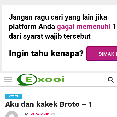
HOME
FILTER
BERITA
BIODATA
CERITA
CERPEN
EKSKLUSIF
FOTO
VIDEO
TIPS
MORE
CERITA
Aku dan kakek Broto – 1
By
Cerita Iciklik