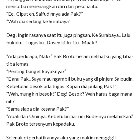
mencoba menenangkan diri dari pesona itu.
“Ee.. Ciput eh, Saifudinnya ada Pak?”
“Wah dia sedang ke Surabaya”
Deg! Ingin rasanya saat itu juga pingsan. Ke Surabaya.. Lalu
bukuku.. Tugasku.. Dosen killer itu.. Maak!!
“Ada perlu apa, Nak?” Pak Broto heran melihatku yang tiba-
tiba lemas.
“Penting banget kayaknya?”
“E anu Pak.. Saya mau ngambil buku yang di pinjem Saipudin.
Kebetulan besok ada tugas. Kapan dia pulang Pak?”
“Wah, mungkin besok!” Deg! Besok? Wah harus bagaimana
nih?
“Sama siapa dia kesana Pak?”
“Abah dan Uminya. Kebetulan hari ini Bude-nya melahirkan.”
Pak Broto tersenyum kepadaku.
Sejenak di perhatikannya aku yang makin menggigil.