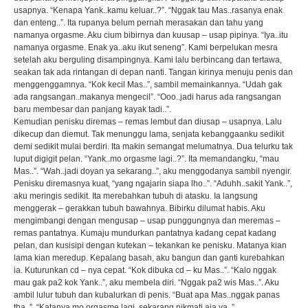
usapnya. “Kenapa Yank..kamu keluar..?”. “Nggak tau Mas..rasanya enak
dan enteng..”. Ita rupanya belum pernah merasakan dan tahu yang
namanya orgasme. Aku cium bibirnya dan kuusap – usap pipinya. “Iya..itu
namanya orgasme. Enak ya..aku ikut seneng”. Kami berpelukan mesra
setelah aku berguling disampingnya. Kami lalu berbincang dan tertawa,
seakan tak ada rintangan di depan nanti. Tangan kirinya menuju penis dan
menggenggamnya. “Kok kecil Mas..”, sambil memainkannya. “Udah gak
ada rangsangan..makanya mengecil”. “Ooo..jadi harus ada rangsangan
baru membesar dan panjang kayak tadi..”.
Kemudian penisku diremas – remas lembut dan diusap – usapnya. Lalu
dikecup dan diemut. Tak menunggu lama, senjata kebanggaanku sedikit
demi sedikit mulai berdiri. Ita makin semangat melumatnya. Dua telurku tak
luput digigit pelan. “Yank..mo orgasme lagi..?”. Ita memandangku, “mau
Mas..”. “Wah..jadi doyan ya sekarang..”, aku menggodanya sambil nyengir.
Penisku diremasnya kuat, “yang ngajarin siapa lho..”. “Aduhh..sakit Yank..”,
aku meringis sedikit. Ita merebahkan tubuh di atasku. Ia langsung
menggerak – gerakkan tubuh bawahnya. Bibirku dilumat habis. Aku
mengimbangi dengan mengusap – usap punggungnya dan meremas –
remas pantatnya. Kumaju mundurkan pantatnya kadang cepat kadang
pelan, dan kusisipi dengan kutekan – tekankan ke penisku. Matanya kian
lama kian meredup. Kepalang basah, aku bangun dan ganti kurebahkan
ia. Kuturunkan cd – nya cepat. “Kok dibuka cd – ku Mas..”. “Kalo nggak
mau gak pa2 kok Yank..”, aku membela diri. “Nggak pa2 wis Mas..”. Aku
ambil lulur tubuh dan kubalurkan di penis. “Buat apa Mas..nggak panas
tha..”. “Katanya mo orgasme lagi..sekarang nikmati aja ya..”.