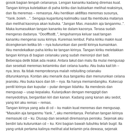
gosok bagian tengah celananya. Lengan kananku kadang diremas kuat.
Tangan kirinya kuletakkan di paha kiriku dan kubiarkan melihat reaksinya,
dan Ita meremas – remasnya. Aku hentikan aktifitas meremas susunya,
“Yank..boleh…”. Sengaja kugantung kalimatku saat Ita membuka matanya
dan melihat kaosnya akan kubuka. “Jangan Mas..masukin aja tanganmu..”.
Maka kumasukkan tangan kananku ke dalam kaosnya. Terasa sudah
mengeras dadanya. “Ooofffssttt..”, lenguhannya keluar saat tangan
kananku mengenai susu kirinya. Kuremas lembut. Paha kiriku makin kuat
dicengkeram ketika bh – nya kuturunkan dan pentil kirinya kumainkan.
Aku mendekatkan paha kiriku ke tangan kirinya. Tangan kiriku meletakkan
tangan kirinya di bagian celanaku yang sudah menonjol dari tadi.
Beberapa detik tidak ada reaksi. Antara takut dan malu Ita mulai mengusap
dan sesekali meremas kelaminku dari celana luarku. Aku buka kait bh –
nya..tess. Ita tidak memprotesnya malah retsluiting celanaku
diturunkannya. Kontan aku menarik dua tanganku dan menurunkan celana
jeansku. Aku buka kaos dan bh – nya. Ita hanya memandangiku. Kukecup
pentil kirinya dan kuputar – putar dengan lidahku. Ita mendesis dan
mengusap – usap kepalaku. Kulanjutkan dengan menggigit dan
menyedotnya, bergantian kiri dan kanan. Kadang yang kanan aku sedot,
yang kiri aku remas – remas.
Tangan kirinya yang ada di cd – ku makin kuat meremas dan mengusap.
“Masukin aja tanganmu Yank..”, aku memintanya. Perlahan tangan kirinya
memasuki cd – ku. Diusap dan sesekali diremasnya penisku. Sejenak aku
berdiri lalu kuturunkan cd – ku. Kini bagian bawah tubuhku telah bugil. Ita
yang untuk pertama kalinya melihat alat kelamin pria dewasa, sejenak