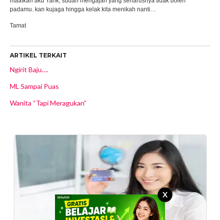
maafkan aku Yank, sudah mengajari yang seharusnya tidak boleh
padamu. kan kujaga hingga kelak kita menikah nanti…
Tamat
ARTIKEL TERKAIT
Ngirit Baju….
ML Sampai Puas
Wanita “Tapi Meragukan”
X