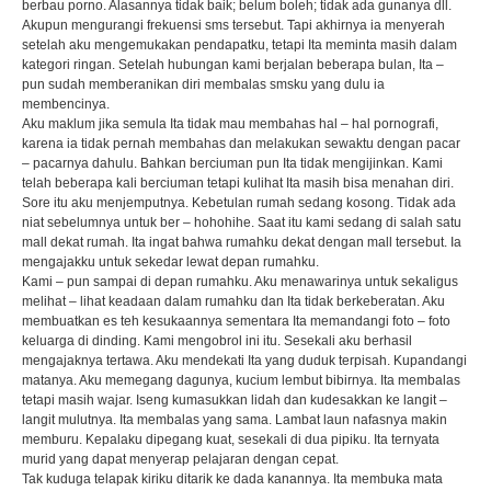
berbau porno. Alasannya tidak baik; belum boleh; tidak ada gunanya dll.
Akupun mengurangi frekuensi sms tersebut. Tapi akhirnya ia menyerah
setelah aku mengemukakan pendapatku, tetapi Ita meminta masih dalam
kategori ringan. Setelah hubungan kami berjalan beberapa bulan, Ita –
pun sudah memberanikan diri membalas smsku yang dulu ia
membencinya.
Aku maklum jika semula Ita tidak mau membahas hal – hal pornografi,
karena ia tidak pernah membahas dan melakukan sewaktu dengan pacar
– pacarnya dahulu. Bahkan berciuman pun Ita tidak mengijinkan. Kami
telah beberapa kali berciuman tetapi kulihat Ita masih bisa menahan diri.
Sore itu aku menjemputnya. Kebetulan rumah sedang kosong. Tidak ada
niat sebelumnya untuk ber – hohohihe. Saat itu kami sedang di salah satu
mall dekat rumah. Ita ingat bahwa rumahku dekat dengan mall tersebut. Ia
mengajakku untuk sekedar lewat depan rumahku.
Kami – pun sampai di depan rumahku. Aku menawarinya untuk sekaligus
melihat – lihat keadaan dalam rumahku dan Ita tidak berkeberatan. Aku
membuatkan es teh kesukaannya sementara Ita memandangi foto – foto
keluarga di dinding. Kami mengobrol ini itu. Sesekali aku berhasil
mengajaknya tertawa. Aku mendekati Ita yang duduk terpisah. Kupandangi
matanya. Aku memegang dagunya, kucium lembut bibirnya. Ita membalas
tetapi masih wajar. Iseng kumasukkan lidah dan kudesakkan ke langit –
langit mulutnya. Ita membalas yang sama. Lambat laun nafasnya makin
memburu. Kepalaku dipegang kuat, sesekali di dua pipiku. Ita ternyata
murid yang dapat menyerap pelajaran dengan cepat.
Tak kuduga telapak kiriku ditarik ke dada kanannya. Ita membuka mata