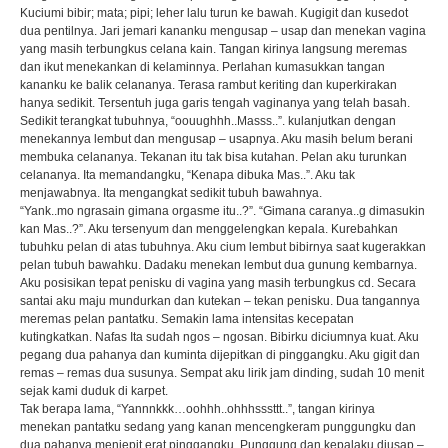
Kuciumi bibir; mata; pipi; leher lalu turun ke bawah. Kugigit dan kusedot
dua pentilnya. Jari jemari kananku mengusap – usap dan menekan vagina
yang masih terbungkus celana kain. Tangan kirinya langsung meremas
dan ikut menekankan di kelaminnya. Perlahan kumasukkan tangan
kananku ke balik celananya. Terasa rambut keriting dan kuperkirakan
hanya sedikit. Tersentuh juga garis tengah vaginanya yang telah basah.
Sedikit terangkat tubuhnya, “oouughhh..Masss..”. kulanjutkan dengan
menekannya lembut dan mengusap – usapnya. Aku masih belum berani
membuka celananya. Tekanan itu tak bisa kutahan. Pelan aku turunkan
celananya. Ita memandangku, “Kenapa dibuka Mas..”. Aku tak
menjawabnya. Ita mengangkat sedikit tubuh bawahnya.
“Yank..mo ngrasain gimana orgasme itu..?”. “Gimana caranya..g dimasukin
kan Mas..?”. Aku tersenyum dan menggelengkan kepala. Kurebahkan
tubuhku pelan di atas tubuhnya. Aku cium lembut bibirnya saat kugerakkan
pelan tubuh bawahku. Dadaku menekan lembut dua gunung kembarnya.
Aku posisikan tepat penisku di vagina yang masih terbungkus cd. Secara
santai aku maju mundurkan dan kutekan – tekan penisku. Dua tangannya
meremas pelan pantatku. Semakin lama intensitas kecepatan
kutingkatkan. Nafas Ita sudah ngos – ngosan. Bibirku diciumnya kuat. Aku
pegang dua pahanya dan kuminta dijepitkan di pinggangku. Aku gigit dan
remas – remas dua susunya. Sempat aku lirik jam dinding, sudah 10 menit
sejak kami duduk di karpet.
Tak berapa lama, “Yannnkkk…oohhh..ohhhsssttt..”, tangan kirinya
menekan pantatku sedang yang kanan mencengkeram punggungku dan
dua pahanya menjepit erat pinggangku. Punggung dan kepalaku diusap –