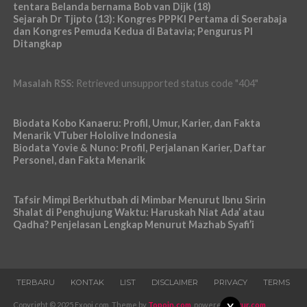
tentara Belanda bernama Bob van Dijk (18)
Sejarah Dr Tjipto (13): Kongres PPPKI Pertama di Soerabaja
dan Kongres Pemuda Kedua di Batavia; Pengurus PI
Ditangkap
Masalah RSS:
Retrieved unsupported status code "404"
Biodata Kobo Kanaeru: Profil, Umur, Karier, dan Fakta
Menarik VTuber Hololive Indonesia
Biodata Yovie & Nuno: Profil, Perjalanan Karier, Daftar
Personel, dan Fakta Menarik
Tafsir Mimpi Berkhutbah di Mimbar Menurut Ibnu Sirin
Shalat di Penghujung Waktu: Haruskah Niat Ada’ atau
Qadha? Penjelasan Lengkap Menurut Mazhab Syafi’i
TERBARU
KONTAK
LIST
DISCLAIMER
PRIVACY
TERMS
Copyright © 2025 Exooi.com. Theme by
Topoin.com
, powered
Pugur.com
,