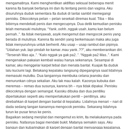
mengamatinya. Kami menghentikan aktifitas seksual beberapa menit
karena Ita banyak bertanya ini dan itu tentang penis dan vagina. Aku
disuruhnya duduk sementara Ita duduk di lantai sambil memegangi
penisku. Dikocoknya pelan – pelan sesekali diremas kuat. Tiba – tiba
bibirnya mendekati penis dan mengecupnya. Dua detik kemudian penisku
telah memasuki mulutnya. “Yank..oohh..nggak usah..kamu kan belum
pernah..”. Ita tidak menjawab, asyik mengemut dan mengocok penis yang
berada di mulutnya. Karena Ita sendiri yang berkemauan maka aku juga
tidak menyuruhnya untuk berhenti. Aku usap – usap rambut dan pipinya.
“Udahan yuk..tapi pindah ke kamar..mau yank..??”, aku memberanikan diri.
“Terserah Mas aja..”. “Kalo nggak ya gak pa2..”. “Nggak pa2 Mas..”. Kami
mengenakan pakaian kembali walau hanya sekenanya. Sesampai di
kamar, aku menggelar karpet tebal dan menata bantal. Kuajak Ita duduk
lalu kuciumi lagi. Belakang kepalaku langsung dipegangnya saat lidahnya
memasuki mulutku. Dua tangannya membuka celana jeansku dan
menurunkan cdnya sekalian. Aku tak mau kalah. Kaosnya kubuka dan
meremas – remas dua susunya, karena bh – nya tidak dipakai. Penisku
dikocoknya dengan semangat. Kaosku dibuka dan dua pentilku
diperlakukan seperti aku memperlakukan pentil – pentilnya. aku
direbahkan di karpet dengan bantal di kepalaku. Lidahnya menari – nari di
dada sedang tangan kanannya mengocok penisku. Sekarang lidahnya
turun ke pusar terus ke penis.
Bagaikan sedang menjilat dan mengemut es krim, Ita melakukannya pada
penisku. Nafasnya bagai mendaki bukit. Matanya semakin sayu. Aku
bangun dan kubaringkan di karpet dengan bantal menyangga kepalanya.