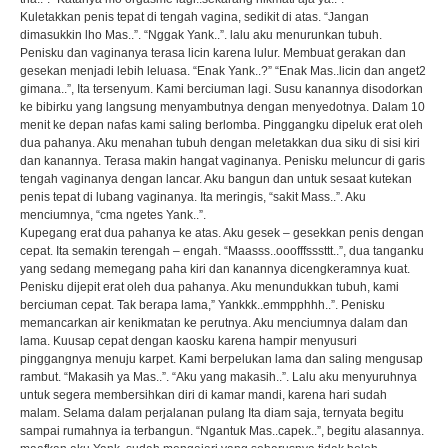
Kuletakkan penis tepat di tengah vagina, sedikit di atas. “Jangan
dimasukkin lho Mas..”. “Nggak Yank..”. lalu aku menurunkan tubuh.
Penisku dan vaginanya terasa licin karena lulur. Membuat gerakan dan
gesekan menjadi lebih leluasa. “Enak Yank..?” “Enak Mas..licin dan anget2
gimana..”, Ita tersenyum. Kami berciuman lagi. Susu kanannya disodorkan
ke bibirku yang langsung menyambutnya dengan menyedotnya. Dalam 10
menit ke depan nafas kami saling berlomba. Pinggangku dipeluk erat oleh
dua pahanya. Aku menahan tubuh dengan meletakkan dua siku di sisi kiri
dan kanannya. Terasa makin hangat vaginanya. Penisku meluncur di garis
tengah vaginanya dengan lancar. Aku bangun dan untuk sesaat kutekan
penis tepat di lubang vaginanya. Ita meringis, “sakit Mass..”. Aku
menciumnya, “cma ngetes Yank..”.
Kupegang erat dua pahanya ke atas. Aku gesek – gesekkan penis dengan
cepat. Ita semakin terengah – engah. “Maasss..ooofffsssttt..”, dua tanganku
yang sedang memegang paha kiri dan kanannya dicengkeramnya kuat.
Penisku dijepit erat oleh dua pahanya. Aku menundukkan tubuh, kami
berciuman cepat. Tak berapa lama,” Yankkk..emmpphhh..”. Penisku
memancarkan air kenikmatan ke perutnya. Aku menciumnya dalam dan
lama. Kuusap cepat dengan kaosku karena hampir menyusuri
pinggangnya menuju karpet. Kami berpelukan lama dan saling mengusap
rambut. “Makasih ya Mas..”. “Aku yang makasih..”. Lalu aku menyuruhnya
untuk segera membersihkan diri di kamar mandi, karena hari sudah
malam. Selama dalam perjalanan pulang Ita diam saja, ternyata begitu
sampai rumahnya ia terbangun. “Ngantuk Mas..capek..”, begitu alasannya.