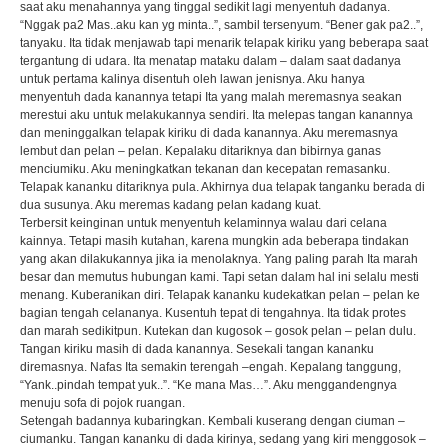
saat aku menahannya yang tinggal sedikit lagi menyentuh dadanya.
“Nggak pa2 Mas..aku kan yg minta..”, sambil tersenyum. “Bener gak pa2..”,
tanyaku. Ita tidak menjawab tapi menarik telapak kiriku yang beberapa saat
tergantung di udara. Ita menatap mataku dalam – dalam saat dadanya
untuk pertama kalinya disentuh oleh lawan jenisnya. Aku hanya
menyentuh dada kanannya tetapi Ita yang malah meremasnya seakan
merestui aku untuk melakukannya sendiri. Ita melepas tangan kanannya
dan meninggalkan telapak kiriku di dada kanannya. Aku meremasnya
lembut dan pelan – pelan. Kepalaku ditariknya dan bibirnya ganas
menciumiku. Aku meningkatkan tekanan dan kecepatan remasanku.
Telapak kananku ditariknya pula. Akhirnya dua telapak tanganku berada di
dua susunya. Aku meremas kadang pelan kadang kuat.
Terbersit keinginan untuk menyentuh kelaminnya walau dari celana
kainnya. Tetapi masih kutahan, karena mungkin ada beberapa tindakan
yang akan dilakukannya jika ia menolaknya. Yang paling parah Ita marah
besar dan memutus hubungan kami. Tapi setan dalam hal ini selalu mesti
menang. Kuberanikan diri. Telapak kananku kudekatkan pelan – pelan ke
bagian tengah celananya. Kusentuh tepat di tengahnya. Ita tidak protes
dan marah sedikitpun. Kutekan dan kugosok – gosok pelan – pelan dulu.
Tangan kiriku masih di dada kanannya. Sesekali tangan kananku
diremasnya. Nafas Ita semakin terengah –engah. Kepalang tanggung,
“Yank..pindah tempat yuk..”. “Ke mana Mas…”. Aku menggandengnya
menuju sofa di pojok ruangan.
Setengah badannya kubaringkan. Kembali kuserang dengan ciuman –
ciumanku. Tangan kananku di dada kirinya, sedang yang kiri menggosok –