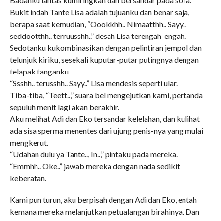
Badanku lantas kumiringkan dan bersandar pada sofa.
Bukit indah Tante Lisa adalah tujuanku dan benar saja,
berapa saat kemudian, “Oookkhh.. Nimaatthh.. Sayy..
seddootthh.. terruusshh..” desah Lisa terengah-engah.
Sedotanku kukombinasikan dengan pelintiran jempol dan
telunjuk kiriku, sesekali kuputar-putar putingnya dengan
telapak tanganku.
“Ssshh.. terusshh.. Sayy..” Lisa mendesis seperti ular.
Tiba-tiba, “Teett..,” suara bel mengejutkan kami, pertanda
sepuluh menit lagi akan berakhir.
Aku melihat Adi dan Eko tersandar kelelahan, dan kulihat
ada sisa sperma menentes dari ujung penis-nya yang mulai
mengkerut.
“Udahan dulu ya Tante.., In..,” pintaku pada mereka.
“Emmhh.. Oke..” jawab mereka dengan nada sedikit
keberatan.
Kami pun turun, aku berpisah dengan Adi dan Eko, entah
kemana mereka melanjutkan petualangan birahinya. Dan