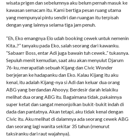
wisata prigen dan sebelumnya aku belum pernah masuk ke
kawasan semacam itu. Kami bertiga pesan ruang utama
yang mempunyai pintu sendiri dan ruangan itu terpisah
dengan yang lainnya selama tiga jam penuh.
“Eh, Eko emangnya Elo udah booking cewek untuk nemenin
Kita..?” tanyaku pada Eko, salah seorang dari kawanku.
“Sabaarr Boss, entar Adi juga bawain tuh cewek..” tukasnya.
Sepuluh menit kemudian, saat aku akan menyulut Djarum
76-ku, merapatlah sebuah Kijang dan Civic Wonder
berjejeran ke hadapanku dan Eko. Kalau Kijang itu aku
kenal, itu adalah Kijang-nya si Adi dan keluar dua orang
ABG yang berdandan Ahooyy. Berdesir darah lelakiku
melihat dua orang ABG itu. Bagaimana tidak, pakainnya
super ketat dan sangat menonjolkan bukit-bukit indah di
dada dan pantatnya. Akan tetapi, aku tidak kenal dengan
Civic itu. Aku melihat di dalamnya ada seorang cewek ABG
dan seorang lagi wanita sekitar 35 tahun (menurut
taksiranku dari raut wajahnya).