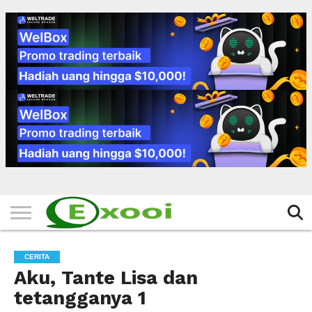
HOME
FILTER
BERITA
BIODATA
CERITA
CERPEN
EKSKLUSIF
FOTO
VIDEO
TIPS
MORE
CERITA
Aku, Tante Lisa dan
tetangganya 1