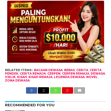
RELATED ITEMS:
BACAAN DEWASA
,
BEBAS
,
CERITA
,
CERITA
PENDEK
,
CERITA REMAJA
,
CERPEN
,
CERPEN REMAJA
,
DEWASA
,
ICKLIK
,
KISAH
,
KISAH REMAJA
,
LEGENDA DEWASA
,
NOVEL
,
ZONA DEWASA
RECOMMENDED FOR YOU