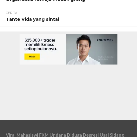
CERITA
Tante Vida yang sintal
Viral Mahasiswi FKM Undana Diduga Depresi Usai Sidang