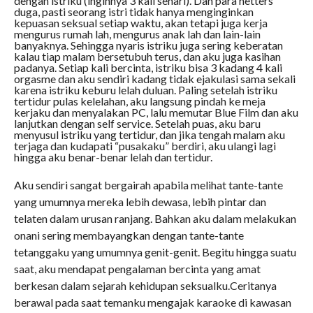
dengan istriku (inginnya 3 kali sehari). Dan para netters
duga, pasti seorang istri tidak hanya menginginkan
kepuasan seksual setiap waktu, akan tetapi juga kerja
mengurus rumah lah, mengurus anak lah dan lain-lain
banyaknya. Sehingga nyaris istriku juga sering keberatan
kalau tiap malam bersetubuh terus, dan aku juga kasihan
padanya. Setiap kali bercinta, istriku bisa 3 kadang 4 kali
orgasme dan aku sendiri kadang tidak ejakulasi sama sekali
karena istriku keburu lelah duluan. Paling setelah istriku
tertidur pulas kelelahan, aku langsung pindah ke meja
kerjaku dan menyalakan PC, lalu memutar Blue Film dan aku
lanjutkan dengan self service. Setelah puas, aku baru
menyusul istriku yang tertidur, dan jika tengah malam aku
terjaga dan kudapati “pusakaku” berdiri, aku ulangi lagi
hingga aku benar-benar lelah dan tertidur.
Aku sendiri sangat bergairah apabila melihat tante-tante
yang umumnya mereka lebih dewasa, lebih pintar dan
telaten dalam urusan ranjang. Bahkan aku dalam melakukan
onani sering membayangkan dengan tante-tante
tetanggaku yang umumnya genit-genit. Begitu hingga suatu
saat, aku mendapat pengalaman bercinta yang amat
berkesan dalam sejarah kehidupan seksualku.Ceritanya
berawal pada saat temanku mengajak karaoke di kawasan