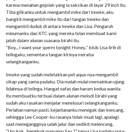
karena menahan gejolak yang ia saksikan di layar 29 inch itu.
Tiba giliranku untuk mengambil mike dari Inneke, aku
bangkit mengambil mike itu dari tangan Inneke dan
mengambil duduk di antara Inneke dan Lisa. Pengaruh
minumanku dan XTC yang mereka telan membuat kami
jatuh dalam alunan suasana birahi itu.
“Boy.., I want your sperm tonight Honey..” bisik Lisa lirih di
telingaku, sementara tangan kirinya meraba
selangkanganku.
Inneke yang sudah meletakkan pet aqua-nya mengambil
sikap yang sama padaku. Dia malah mulai memainkan ujung
lidahnya di telinga. Hangat nafas dan harum kedua wanita
itu membuatku terbuai dalam alunan melodi birahi yang
sudah aku rasakan menjalar menelusuri selangkanganku.
Perlahan namun pasti, kejantananku menegak dan kencang,
sehingga Lee Cooper-ku rasanya tidak muat lagi, apalagi
saat meneganggnya salah jalur dan sedikit melenceng.
“Lho kok.. bengkok punyamu Say..?” tanya Lisa padaku pura-