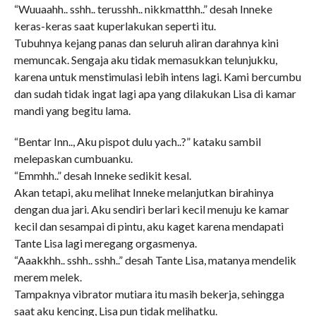
“Wuuaahh.. sshh.. terusshh.. nikkmatthh..” desah Inneke
keras-keras saat kuperlakukan seperti itu.
Tubuhnya kejang panas dan seluruh aliran darahnya kini
memuncak. Sengaja aku tidak memasukkan telunjukku,
karena untuk menstimulasi lebih intens lagi. Kami bercumbu
dan sudah tidak ingat lagi apa yang dilakukan Lisa di kamar
mandi yang begitu lama.
“Bentar Inn.., Aku pispot dulu yach..?” kataku sambil
melepaskan cumbuanku.
“Emmhh..” desah Inneke sedikit kesal.
Akan tetapi, aku melihat Inneke melanjutkan birahinya
dengan dua jari. Aku sendiri berlari kecil menuju ke kamar
kecil dan sesampai di pintu, aku kaget karena mendapati
Tante Lisa lagi meregang orgasmenya.
“Aaakkhh.. sshh.. sshh..” desah Tante Lisa, matanya mendelik
merem melek.
Tampaknya vibrator mutiara itu masih bekerja, sehingga
saat aku kencing, Lisa pun tidak melihatku.