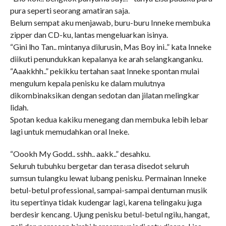
pura seperti seorang amatiran saja.
Belum sempat aku menjawab, buru-buru Inneke membuka
zipper dan CD-ku, lantas mengeluarkan isinya.
“Gini lho Tan.. mintanya dilurusin, Mas Boy ini..” kata Inneke
diikuti penundukkan kepalanya ke arah selangkanganku.
“Aaakkhh..” pekikku tertahan saat Inneke spontan mulai
mengulum kepala penisku ke dalam mulutnya
dikombinaksikan dengan sedotan dan jilatan melingkar
lidah.
Spotan kedua kakiku menegang dan membuka lebih lebar
lagi untuk memudahkan oral Ineke.
“Oookh My Godd.. sshh.. aakk..” desahku.
Seluruh tubuhku bergetar dan terasa disedot seluruh
sumsun tulangku lewat lubang penisku. Permainan Inneke
betul-betul professional, sampai-sampai dentuman musik
itu sepertinya tidak kudengar lagi, karena telingaku juga
berdesir kencang. Ujung penisku betul-betul ngilu, hangat,