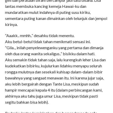
geli dan perasaan birahi bercampur jadi satu disana. Lisa
lantas membuka kancing kemeja Hawai-ku dan
mundaratkan mulut indahnya di puting susu kiriku,
sementara puting kanan dimainkan oleh telunjuk dan jempol
kirinya.
“Aaakk.. mmhh..” desahku tidak menentu.
Aku betul-betul tidak tahan menikmati sensasi ini.
“Gila.., inilah penyelewenganku yang pertama dan dimanja
oleh dua orang wanita sekaligus..” bisikku dalam hati.
Aku semakin tidak tahan saja, lalu kurengkuh leher Lisa dan
kudekatkan bibirku, kujulurkan lidahku menyapu seluruh
rongga mulutnya dan sesekali kuhisap dalam-dalam bibir
bawahnya yang sangaat menawan itu. Ini karena jujur saja,
aku lebih bergairah dengan Tante Lisa, meskipun sudah
hampir mencapai kepala 4 itu (dalam perbincangan kami,
akhirnya aku tahu juga umur Lisa, meskipun tidak pasti
segitu bahkan bisa lebih).