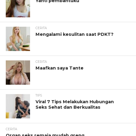
Yanti pembantuku
CERITA
Mengalami kesulitan saat PDKT?
CERITA
Maafkan saya Tante
TIPS
Viral 7 Tips Melakukan Hubungan
Seks Sehat dan Berkualitas
CERITA
Organ seks remaja mudah greng