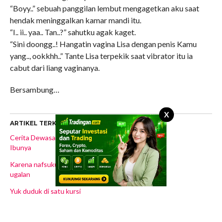
“Boyy..” sebuah panggilan lembut mengagetkan aku saat
hendak meninggalkan kamar mandi itu.
“I.. ii.. yaa.. Tan..?” sahutku agak kaget.
“Sini doongg..! Hangatin vagina Lisa dengan penis Kamu
yang.., ookkhh..” Tante Lisa terpekik saat vibrator itu ia
cabut dari liang vaginanya.
Bersambung…
X
ARTIKEL TERKAIT
Cerita Dewasa Istriku Dan
Ibunya
Karena nafsuku yang ugal-
ugalan
Yuk duduk di satu kursi