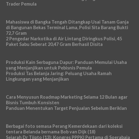
Trader Pemula
Mahasiswa di Bangka Tengah Ditangkap Usai Tanam Ganja
di Bangunan Bekas Terminal Lama, Polisi Sita Barang Bukti
72,7 Gram
2 Pengedar Narkotika di Air Lintang Diringkus Polisi, 45
Paket Sabu Seberat 20,47 Gram Berhasil Disita
Produksi Kain Serbaguna Dapur: Panduan Memulai Usaha
yang Menjanjikan untuk Pebisnis Pemula
Produksi Tas Belanja Jaring: Peluang Usaha Ramah
Lingkungan yang Menjanjikan
Cara Menyusun Roadmap Marketing Selama 12 Bulan agar
Bisnis Tumbuh Konsisten
Panduan Menentukan Target Penjualan Sebelum Beriklan
Berbagai foto semasa Perang Kemerdekaan dari koleksi
tentara Belanda bernama Bob van Dijk (18)
Sejarah Dr Tjipto (13): Kongres PPPKI Pertama di Soerabaja