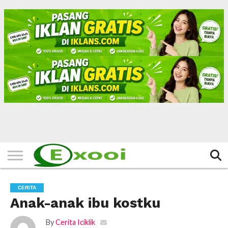
HOME
FILTER
BERITA
BIODATA
CERITA
CERPEN
EKSKLUSIF
FOTO
VIDEO
TIPS
MORE
CERITA
Anak-anak ibu kostku
By
Cerita Iciklik