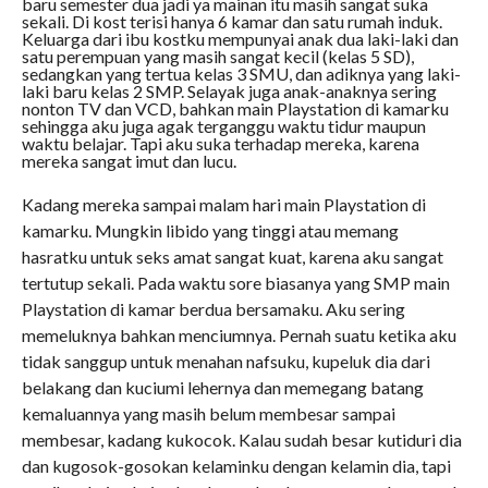
baru semester dua jadi ya mainan itu masih sangat suka
sekali. Di kost terisi hanya 6 kamar dan satu rumah induk.
Keluarga dari ibu kostku mempunyai anak dua laki-laki dan
satu perempuan yang masih sangat kecil (kelas 5 SD),
sedangkan yang tertua kelas 3 SMU, dan adiknya yang laki-
laki baru kelas 2 SMP. Selayak juga anak-anaknya sering
nonton TV dan VCD, bahkan main Playstation di kamarku
sehingga aku juga agak terganggu waktu tidur maupun
waktu belajar. Tapi aku suka terhadap mereka, karena
mereka sangat imut dan lucu.
Kadang mereka sampai malam hari main Playstation di
kamarku. Mungkin libido yang tinggi atau memang
hasratku untuk seks amat sangat kuat, karena aku sangat
tertutup sekali. Pada waktu sore biasanya yang SMP main
Playstation di kamar berdua bersamaku. Aku sering
memeluknya bahkan menciumnya. Pernah suatu ketika aku
tidak sanggup untuk menahan nafsuku, kupeluk dia dari
belakang dan kuciumi lehernya dan memegang batang
kemaluannya yang masih belum membesar sampai
membesar, kadang kukocok. Kalau sudah besar kutiduri dia
dan kugosok-gosokan kelaminku dengan kelamin dia, tapi