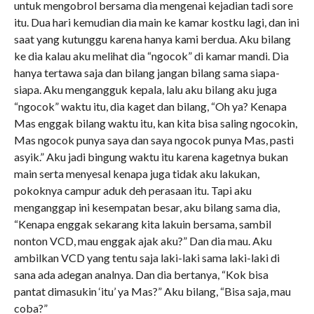
untuk mengobrol bersama dia mengenai kejadian tadi sore
itu. Dua hari kemudian dia main ke kamar kostku lagi, dan ini
saat yang kutunggu karena hanya kami berdua. Aku bilang
ke dia kalau aku melihat dia “ngocok” di kamar mandi. Dia
hanya tertawa saja dan bilang jangan bilang sama siapa-
siapa. Aku mengangguk kepala, lalu aku bilang aku juga
“ngocok” waktu itu, dia kaget dan bilang, “Oh ya? Kenapa
Mas enggak bilang waktu itu, kan kita bisa saling ngocokin,
Mas ngocok punya saya dan saya ngocok punya Mas, pasti
asyik.” Aku jadi bingung waktu itu karena kagetnya bukan
main serta menyesal kenapa juga tidak aku lakukan,
pokoknya campur aduk deh perasaan itu. Tapi aku
menganggap ini kesempatan besar, aku bilang sama dia,
“Kenapa enggak sekarang kita lakuin bersama, sambil
nonton VCD, mau enggak ajak aku?” Dan dia mau. Aku
ambilkan VCD yang tentu saja laki-laki sama laki-laki di
sana ada adegan analnya. Dan dia bertanya, “Kok bisa
pantat dimasukin ‘itu’ ya Mas?” Aku bilang, “Bisa saja, mau
coba?”