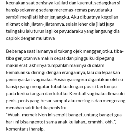
keenakan saat penisnya kujilati dan kuemut, sedangkan si
hansip sekarang sedang meremas-remas payudaraku
sambil menjilati leher jenjangku. Aku dibuatnya kegelian
nikmat oleh jilatan-jilatannya, selain leher dia jilati juga
telingaku lalu turun lagi ke payudaraku yang langsung dia
caplok dengan mulutnya
Beberapa saat lamanya si tukang ojek menggenjotku, tiba-
tiba genjotannya makin cepat dan pinggulku dipegang
makin erat, akhirnya tumpahlah maninya di dalam
kemaluanku diiringi dengan erangannya, lalu dia lepaskan
penisnya dari vaginaku. Posisinya segera digantikan oleh si
hansip yang mengatur tubuhku dengan posisi bertumpu
pada kedua tangan dan lututku. Kembali vaginaku dimasuki
penis, penis yang besar sampai aku meringis dan mengerang
menahan sakit ketika penis itu.
“Wuah.. memek Non ini sempit banget, untung banget gua
hari ini bisa ngentot sama anak kuliahan.. emmhh.. ohh..”,
komentar si hansip.