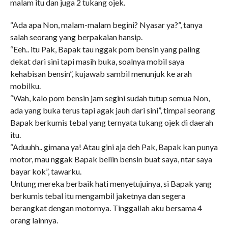
malam itu dan juga 2 tukang ojek.
“Ada apa Non, malam-malam begini? Nyasar ya?”, tanya
salah seorang yang berpakaian hansip.
“Eeh.. itu Pak, Bapak tau nggak pom bensin yang paling
dekat dari sini tapi masih buka, soalnya mobil saya
kehabisan bensin”, kujawab sambil menunjuk ke arah
mobilku.
“Wah, kalo pom bensin jam segini sudah tutup semua Non,
ada yang buka terus tapi agak jauh dari sini”, timpal seorang
Bapak berkumis tebal yang ternyata tukang ojek di daerah
itu.
“Aduuhh.. gimana ya! Atau gini aja deh Pak, Bapak kan punya
motor, mau nggak Bapak beliin bensin buat saya, ntar saya
bayar kok”, tawarku.
Untung mereka berbaik hati menyetujuinya, si Bapak yang
berkumis tebal itu mengambil jaketnya dan segera
berangkat dengan motornya. Tinggallah aku bersama 4
orang lainnya.