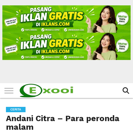
HOME
FILTER
BERITA
BIODATA
CERITA
CERPEN
EKSKLUSIF
FOTO
VIDEO
TIPS
MORE
CERITA
Andani Citra – Para peronda
malam