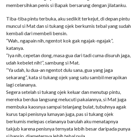
membersihkan penis si Bapak bersarung dengan jilatanku.
Tiba-tiba pintu terbuka, aku sedikit terkejut, di depan pintu
muncul si Mat dan si tukang ojek berkumis tebal yang sudah
kembali dari membeli bensin.
“Wah.. ngapain nih, ngentot kok gak ngajak-ngajak”,
katanya.
“Iya nih, cepetan dong, masa gua dari tadi cuma disuruh jaga,
udah kebelet nih!”, sambung si Mat.
“Ya udah, lu dua-an ngentot dulu sana, gua yang jaga
sekarang”, kata si tukang ojek yang satu sambil merapikan
lagi celananya.
Segera setelah si tukang ojek keluar dan menutup pintu,
mereka berdua langsung melucuti pakaiannya, si Mat juga
membuka kaosnya sampai telanjang bulat, tubuhnya agak
kurus tapi penisnya lumayan juga, pas si tukang ojek
berkumis melepas celananya barulah aku menatapnya
takjub karena penisnya ternyata lebih besar daripada punya
si hansip, diameternya lebih tebal pula.