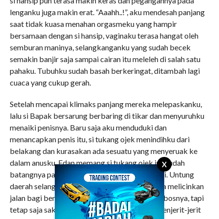
si hansip pun terasa makin keras dan pegangannya pada
lenganku juga makin erat. “Aaahh..!”, aku mendesah panjang
saat tidak kuasa menahan orgasmeku yang hampir
bersamaan dengan si hansip, vaginaku terasa hangat oleh
semburan maninya, selangkanganku yang sudah becek
semakin banjir saja sampai cairan itu meleleh di salah satu
pahaku. Tubuhku sudah basah berkeringat, ditambah lagi
cuaca yang cukup gerah.
Setelah mencapai klimaks panjang mereka melepaskanku,
lalu si Bapak bersarung berbaring di tikar dan menyuruhku
menaiki penisnya. Baru saja aku menduduki dan
menancapkan penis itu, si tukang ojek menindihku dari
belakang dan kurasakan ada sesuatu yang menyeruak ke
dalam anusku. Edan memang si tukang ojek ini, sudah
X
batangnya paling besar minta main sodomi lagi. Untung
daerah selanganku sudah penuh lendir sehingga melicinkan
jalan bagi benda hitam besar itu untuk menerobosnya, tapi
tetap saja sakitnya terasa sekali sampai aku menjerit-jerit