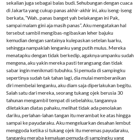
sekalian juga sebagai balas budi. Sehubungan dengan cuaca
di Jakarta yang cukup panas akhir-akhir ini, aku iseng-iseng
berkata, “Wah.. panas banget yah belakangan ini Pak,
sampai malam gini aja masih panas”. Aku mengatakan hal
tersebut sambil mengibas-ngibaskan leher bajuku
kemudian dengan santainya kulepaskan setelan luarku,
sehingga nampaklah lenganku yang putih mulus. Mereka
menatapku dengan tidak berkedip, agaknya umpanku sudah
mengena, aku yakin mereka pasti terangsang dan tidak
sabar ingin menikmati tubuhku. Si pemuda di sampingku
sepertinya sudah tak tahan lagi, dia mulai memberanikan
diri membelai lenganku, aku diam saja diperlakukan begitu.
Salah satu dari mereka, seorang tukang ojek berusia 30
tahunan mengambil tempat di sebelahku, tangannya
diletakkan diatas pahaku, melihat tidak ada penolakan
dariku, perlahan-lahan tangan itu merambat ke atas hingga
sampai ke payudaraku. Aku mengeluarkan desahan lembut
menggoda ketika si tukang ojek itu meremas payudaraku,
tanganku meraba kemaluan pemuda di sampingku yang