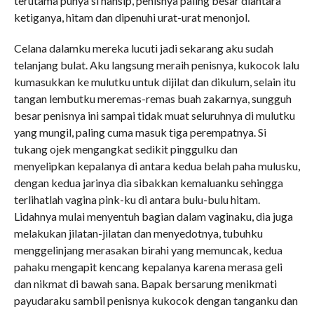
terutama punya si hansip, penisnya paling besar diantara
ketiganya, hitam dan dipenuhi urat-urat menonjol.
Celana dalamku mereka lucuti jadi sekarang aku sudah
telanjang bulat. Aku langsung meraih penisnya, kukocok lalu
kumasukkan ke mulutku untuk dijilat dan dikulum, selain itu
tangan lembutku meremas-remas buah zakarnya, sungguh
besar penisnya ini sampai tidak muat seluruhnya di mulutku
yang mungil, paling cuma masuk tiga perempatnya. Si
tukang ojek mengangkat sedikit pinggulku dan
menyelipkan kepalanya di antara kedua belah paha mulusku,
dengan kedua jarinya dia sibakkan kemaluanku sehingga
terlihatlah vagina pink-ku di antara bulu-bulu hitam.
Lidahnya mulai menyentuh bagian dalam vaginaku, dia juga
melakukan jilatan-jilatan dan menyedotnya, tubuhku
menggelinjang merasakan birahi yang memuncak, kedua
pahaku mengapit kencang kepalanya karena merasa geli
dan nikmat di bawah sana. Bapak bersarung menikmati
payudaraku sambil penisnya kukocok dengan tanganku dan