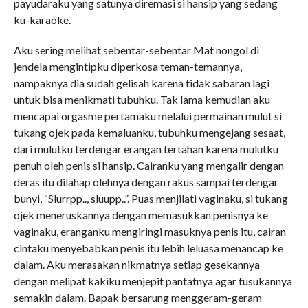
payudaraku yang satunya diremasi si hansip yang sedang
ku-karaoke.
Aku sering melihat sebentar-sebentar Mat nongol di
jendela mengintipku diperkosa teman-temannya,
nampaknya dia sudah gelisah karena tidak sabaran lagi
untuk bisa menikmati tubuhku. Tak lama kemudian aku
mencapai orgasme pertamaku melalui permainan mulut si
tukang ojek pada kemaluanku, tubuhku mengejang sesaat,
dari mulutku terdengar erangan tertahan karena mulutku
penuh oleh penis si hansip. Cairanku yang mengalir dengan
deras itu dilahap olehnya dengan rakus sampai terdengar
bunyi, “Slurrpp.., sluupp..”. Puas menjilati vaginaku, si tukang
ojek meneruskannya dengan memasukkan penisnya ke
vaginaku, eranganku mengiringi masuknya penis itu, cairan
cintaku menyebabkan penis itu lebih leluasa menancap ke
dalam. Aku merasakan nikmatnya setiap gesekannya
dengan melipat kakiku menjepit pantatnya agar tusukannya
semakin dalam. Bapak bersarung menggeram-geram