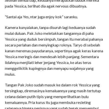
Setelah semua siap, keduanya merapatkan duduk mereka
pada Yessica, terlihat dia agak nervous dibuatnya.
“Santai aja Yes, ntar juga enjoy kok” saranku.
Kamera kunyalakan, tanpa disuruh lagi keduanya sudah
mulai duluan. Pak Joko meletakkan tangannya di paha
Yessica yang duduk bersimpuh, tangan itu merabai pahanya
secara perlahan dan menyingkap roknya. Taryo di sebelah
kanan meremas payudaranya, sepertinya agak keras karena
Yessica meringis dan mendesah lebih panjang. Sementara
lidahnya menjilati leher jenjang Yessica, ke atas terus
menggelikitik kupingnya dan menyapu wajahnya yang
mulus.
Tangan Pak Joko sudah masuk ke dalam rok Yessica yang
tersingkap, diremasinya kemaluannya yang masih tertutup
celana dalam putih tipis yang memperlihatkan bulu
kemaluannya. Pria kurus itu juga membuka resleting
celananya hingga penisnya yang sudah tegak menyembul