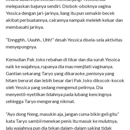
melepaskan bajunya sendiri. Diobok-oboknya vagina
Yessica dengan jari-jarinya, liang itu pun semakin becek
akibat perbuatannya, cairannya nampak meleleh keluar dan
membasahi jarinya.
“Enngghh.. Uuuhh.. Uhh!” desah Yessica disela-sela aktivitas
menyepongnya.
Kemudian Pak Joko rebahan di tikar dan dia suruh Yessica
naik ke wajahnya, rupanya dia mau menjilati vaginanya.
Gantian sekarang Taryo yang dikaraoke, penisnya yang
hitam berurat dan lebih besar dari Pak Joko dikocok-kocok
oleh Yessica yang sedang mengemut pelirnya. Dia
menyentil-nyetilkan lidahnya pada lubang kencingnya
sehingga Taryo mengerang nikmat.
“Ayo dong Neng, masukin aja, jangan cuma bikin geli gitu”
kata Taryo sambil menekan penis itu masuk ke mulutnya,
lalu wajahnya pun dia tekan dalam-dalam saking tidak