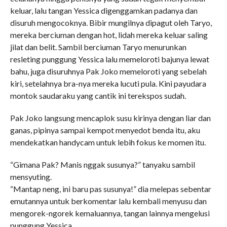
keluar, lalu tangan Yessica digenggamkan padanya dan
disuruh mengocoknya. Bibir mungilnya dipagut oleh Taryo,
mereka berciuman dengan hot, lidah mereka keluar saling
jilat dan belit. Sambil berciuman Taryo menurunkan
resleting punggung Yessica lalu memeloroti bajunya lewat
bahu, juga disuruhnya Pak Joko memeloroti yang sebelah
kiri, setelahnya bra-nya mereka lucuti pula. Kini payudara
montok saudaraku yang cantik ini terekspos sudah.
Pak Joko langsung mencaplok susu kirinya dengan liar dan
ganas, pipinya sampai kempot menyedot benda itu, aku
mendekatkan handycam untuk lebih fokus ke momen itu.
“Gimana Pak? Manis nggak susunya?” tanyaku sambil
mensyuting.
“Mantap neng, ini baru pas susunya!” dia melepas sebentar
emutannya untuk berkomentar lalu kembali menyusu dan
mengorek-ngorek kemaluannya, tangan lainnya mengelusi
punggung Yessica.