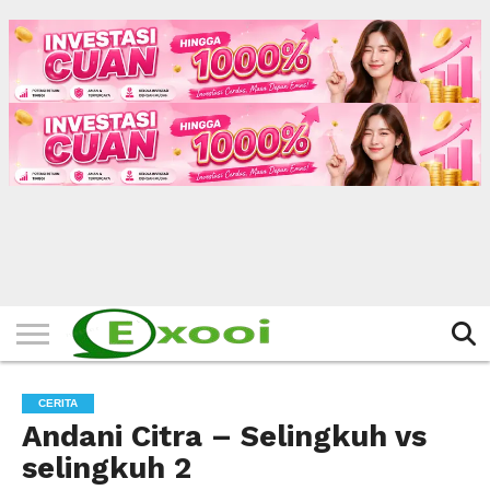
HOME
FILTER
BERITA
BIODATA
CERITA
CERPEN
EKSKLUSIF
FOTO
VIDEO
TIPS
MORE
CERITA
Andani Citra – Selingkuh vs
selingkuh 2