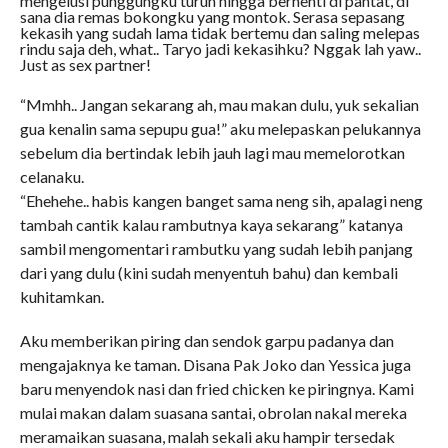
mengelusi punggungku turun hingga berhenti di pantat, di
sana dia remas bokongku yang montok. Serasa sepasang
kekasih yang sudah lama tidak bertemu dan saling melepas
rindu saja deh, what.. Taryo jadi kekasihku? Nggak lah yaw..
Just as sex partner!
“Mmhh.. Jangan sekarang ah, mau makan dulu, yuk sekalian
gua kenalin sama sepupu gua!” aku melepaskan pelukannya
sebelum dia bertindak lebih jauh lagi mau memelorotkan
celanaku.
“Ehehehe.. habis kangen banget sama neng sih, apalagi neng
tambah cantik kalau rambutnya kaya sekarang” katanya
sambil mengomentari rambutku yang sudah lebih panjang
dari yang dulu (kini sudah menyentuh bahu) dan kembali
kuhitamkan.
Aku memberikan piring dan sendok garpu padanya dan
mengajaknya ke taman. Disana Pak Joko dan Yessica juga
baru menyendok nasi dan fried chicken ke piringnya. Kami
mulai makan dalam suasana santai, obrolan nakal mereka
meramaikan suasana, malah sekali aku hampir tersedak