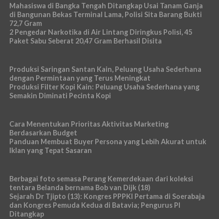
Mahasiswa di Bangka Tengah Ditangkap Usai Tanam Ganja
di Bangunan Bekas Terminal Lama, Polisi Sita Barang Bukti
72,7 Gram
2 Pengedar Narkotika di Air Lintang Diringkus Polisi, 45
Paket Sabu Seberat 20,47 Gram Berhasil Disita
Produksi Saringan Santan Kain, Peluang Usaha Sederhana
dengan Permintaan yang Terus Meningkat
Produksi Filter Kopi Kain: Peluang Usaha Sederhana yang
Semakin Diminati Pecinta Kopi
Cara Menentukan Prioritas Aktivitas Marketing
Berdasarkan Budget
Panduan Membuat Buyer Persona yang Lebih Akurat untuk
Iklan yang Tepat Sasaran
Berbagai foto semasa Perang Kemerdekaan dari koleksi
tentara Belanda bernama Bob van Dijk (18)
Sejarah Dr Tjipto (13): Kongres PPPKI Pertama di Soerabaja
dan Kongres Pemuda Kedua di Batavia; Pengurus PI
Ditangkap