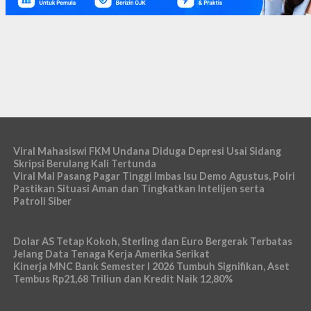
Viral Mahasiswi FKM Undana Diduga Depresi Usai Sidang
Skripsi Berulang Kali Tertunda
Viral Mal Pasang Pagar Tinggi Imbas Isu Demo Agustus, Polri
Pastikan Situasi Aman dan Tingkatkan Intelijen serta
Patroli Siber
Dolar AS Tetap Kokoh, Sterling dan Euro Bergerak Terbatas
Jelang Data Tenaga Kerja Amerika Serikat
Kinerja MNC Bank Semester I 2026 Tumbuh Signifikan, Aset
Tembus Rp21,68 Triliun dan Kredit Naik 12,80%