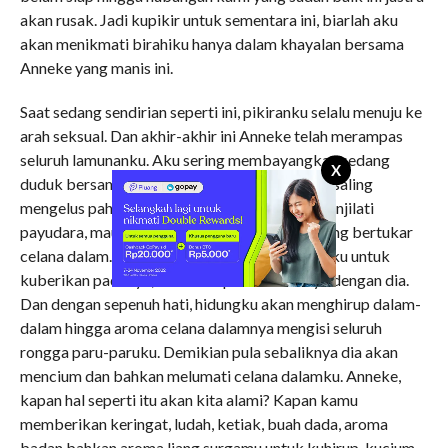
akan rusak. Jadi kupikir untuk sementara ini, biarlah aku
akan menikmati birahiku hanya dalam khayalan bersama
Anneke yang manis ini.
Saat sedang sendirian seperti ini, pikiranku selalu menuju ke
arah seksual. Dan akhir-akhir ini Anneke telah merampas
seluruh lamunanku. Aku sering membayangkan sedang
X
duduk bersamanya di sofa ini. Kemudian kami saling
mengelus paha, saling melumat bibir, saling menjilati
payudara, maupun ketiak kami. Kami akan saling bertukar
celana dalam. Aku akan melepas celana dalamku untuk
kuberikan padanya, demikian pula sebaliknya dengan dia.
Dan dengan sepenuh hati, hidungku akan menghirup dalam-
dalam hingga aroma celana dalamnya mengisi seluruh
rongga paru-paruku. Demikian pula sebaliknya dia akan
mencium dan bahkan melumati celana dalamku. Anneke,
kapan hal seperti itu akan kita alami? Kapan kamu
memberikan keringat, ludah, ketiak, buah dada, aroma
badan bahkan aroma liang surgamu untuk kuhirup, kucium