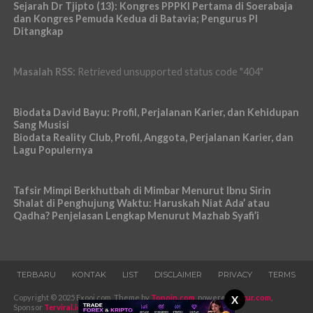
Sejarah Dr Tjipto (13): Kongres PPPKI Pertama di Soerabaja
dan Kongres Pemuda Kedua di Batavia; Pengurus PI
Ditangkap
Masalah RSS:
Retrieved unsupported status code "404"
Biodata David Bayu: Profil, Perjalanan Karier, dan Kehidupan
Sang Musisi
Biodata Reality Club, Profil, Anggota, Perjalanan Karier, dan
Lagu Populernya
Tafsir Mimpi Berkhutbah di Mimbar Menurut Ibnu Sirin
Shalat di Penghujung Waktu: Haruskah Niat Ada’ atau
Qadha? Penjelasan Lengkap Menurut Mazhab Syafi’i
TERBARU
KONTAK
LIST
DISCLAIMER
PRIVACY
TERMS
Copyright © 2025 Exooi.com. Theme by
Topoin.com
, powered
Pugur.com
,
X
Sponsor
Terviral.id
-
Iklans.com
.