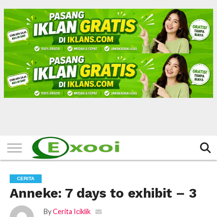
HOME
FILTER
BERITA
BIODATA
CERITA
CERPEN
EKSKLUSIF
FOTO
VIDEO
TIPS
MORE
CERITA
Anneke: 7 days to exhibit – 3
By
Cerita Iciklik