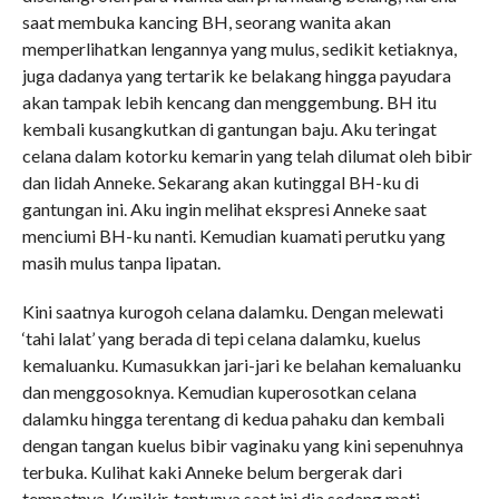
saat membuka kancing BH, seorang wanita akan
memperlihatkan lengannya yang mulus, sedikit ketiaknya,
juga dadanya yang tertarik ke belakang hingga payudara
akan tampak lebih kencang dan menggembung. BH itu
kembali kusangkutkan di gantungan baju. Aku teringat
celana dalam kotorku kemarin yang telah dilumat oleh bibir
dan lidah Anneke. Sekarang akan kutinggal BH-ku di
gantungan ini. Aku ingin melihat ekspresi Anneke saat
menciumi BH-ku nanti. Kemudian kuamati perutku yang
masih mulus tanpa lipatan.
Kini saatnya kurogoh celana dalamku. Dengan melewati
‘tahi lalat’ yang berada di tepi celana dalamku, kuelus
kemaluanku. Kumasukkan jari-jari ke belahan kemaluanku
dan menggosoknya. Kemudian kuperosotkan celana
dalamku hingga terentang di kedua pahaku dan kembali
dengan tangan kuelus bibir vaginaku yang kini sepenuhnya
terbuka. Kulihat kaki Anneke belum bergerak dari
tempatnya. Kupikir, tentunya saat ini dia sedang mati-