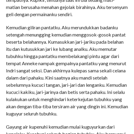
matian berusaha menahan gejolak birahinya. Aku tersenyum
geli dengan permainanku sendiri.
Kemudian giliran pantatku. Aku merundukkan badanku
setengah menungging kemudian menggosok-gosok pantat
beserta belahannya. Kumasukkan jari-jariku pada belahan
itu dan kutusukkan jari ke lubang analku. Aku memutar
tubuhku hingga pantatku membelakangi pintu agar dari
tempat Anneke nampak gempalnya pantatku yang menurut
Indri sangat seksi. Dan akhirnya kulepas sama sekali celana
dalam dari pahaku. Kini saatnya aku mandi setelah
sebelumnya kucuci tangan, jari-jari dan lenganku. Kemudian
kucuci kakiku, jari-jarinya dan betis serta pahaku. Ini selalu
kulakukan untuk menghindari keterkejutan tubuhku yang
akan dengan tiba-tiba tersiram air yang dingin ini. Kemudian
kuguyur seluruh tubuhku.
Gayung air kupenuhi kemudian mulai kuguyurkan dari
kepalaku. Kusabuni seluruh bagian tubuhku. Aku bernyanyi-