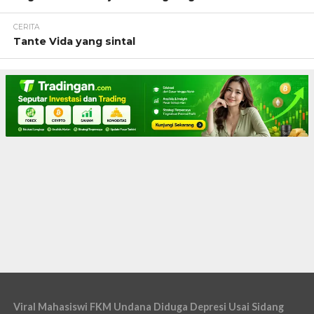
CERITA
Tante Vida yang sintal
Viral Mahasiswi FKM Undana Diduga Depresi Usai Sidang