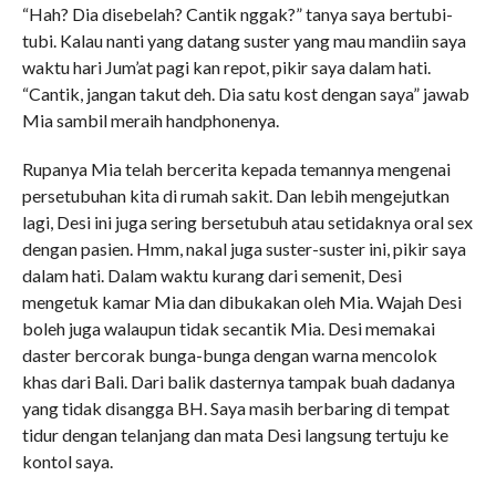
“Hah? Dia disebelah? Cantik nggak?” tanya saya bertubi-
tubi. Kalau nanti yang datang suster yang mau mandiin saya
waktu hari Jum’at pagi kan repot, pikir saya dalam hati.
“Cantik, jangan takut deh. Dia satu kost dengan saya” jawab
Mia sambil meraih handphonenya.
Rupanya Mia telah bercerita kepada temannya mengenai
persetubuhan kita di rumah sakit. Dan lebih mengejutkan
lagi, Desi ini juga sering bersetubuh atau setidaknya oral sex
dengan pasien. Hmm, nakal juga suster-suster ini, pikir saya
dalam hati. Dalam waktu kurang dari semenit, Desi
mengetuk kamar Mia dan dibukakan oleh Mia. Wajah Desi
boleh juga walaupun tidak secantik Mia. Desi memakai
daster bercorak bunga-bunga dengan warna mencolok
khas dari Bali. Dari balik dasternya tampak buah dadanya
yang tidak disangga BH. Saya masih berbaring di tempat
tidur dengan telanjang dan mata Desi langsung tertuju ke
kontol saya.