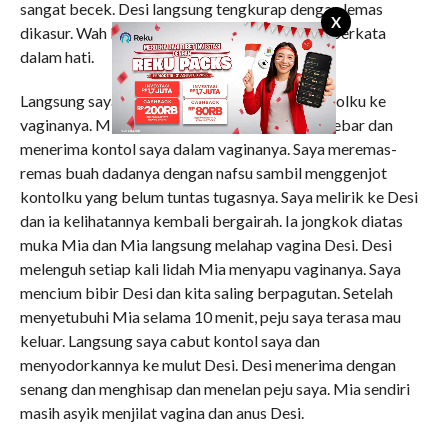
sangat becek. Desi langsung tengkurap dengan lemas
X
dikasur. Wah belum apa-apa udah lemas, saya berkata
dalam hati.
Langsung saya tarik si Mia dan masukkan kontolku ke
vaginanya. Mia membuka kedua kaki dengan lebar dan
menerima kontol saya dalam vaginanya. Saya meremas-
remas buah dadanya dengan nafsu sambil menggenjot
kontolku yang belum tuntas tugasnya. Saya melirik ke Desi
dan ia kelihatannya kembali bergairah. Ia jongkok diatas
muka Mia dan Mia langsung melahap vagina Desi. Desi
melenguh setiap kali lidah Mia menyapu vaginanya. Saya
mencium bibir Desi dan kita saling berpagutan. Setelah
menyetubuhi Mia selama 10 menit, peju saya terasa mau
keluar. Langsung saya cabut kontol saya dan
menyodorkannya ke mulut Desi. Desi menerima dengan
senang dan menghisap dan menelan peju saya. Mia sendiri
masih asyik menjilat vagina dan anus Desi.