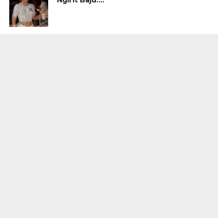
Ngirit Baju….