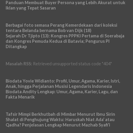
Panduan Membuat Buyer Persona yang Lebih Akurat untuk
Iklan yang Tepat Sasaran
Berbagai foto semasa Perang Kemerdekaan dari koleksi
tentara Belanda bernama Bob van Dijk (18)
Sejarah Dr Tjipto (13): Kongres PPPKI Pertama di Soerabaja
dan Kongres Pemuda Kedua di Batavia; Pengurus PI
Ditangkap
Masalah RSS:
Retrieved unsupported status code "404"
Biodata Yovie Widianto: Profil, Umur, Agama, Karier, Istri,
Anak, hingga Perjalanan Musisi Legendaris Indonesia
Biodata Andity Lengkap: Umur, Agama, Karier, Lagu, dan
Fakta Menarik
Tafsir Mimpi Berkhutbah di Mimbar Menurut Ibnu Sirin
Shalat di Penghujung Waktu: Haruskah Niat Ada’ atau
Qadha? Penjelasan Lengkap Menurut Mazhab Syafi’i