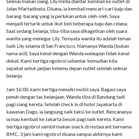
Selesai makan siang, Lily minta diantar kembali ke outlet di
Jalan Martadinata. Disana, ia kembali mencari-cari baju dan
barang-barang yang ia perlukan untuk oleh-oleh. Saya
menjadi tertarik untuk ikut beli beberapa baju dan celana.
Saat sedang belanja, tiba-tiba saya dikagetkan oleh suara
wanita yang menegur Lily. Ternyata wanita itu adalah teman
baik Lily selama di San Francisco. Namanya Wanda (bukan
nama asli). Saya kenal dengan Wanda walaupun tidak kenal
dekat. Kami bertiga ngobrol sebentar kemudian kita
sepakat untuk janjian ketemu depan outlet setelah selesai
belanja.
Jam 16:00, kami bertiga menaiki mobil saya. Bagasi saya
penuh dengan tas belanjaan. Wanda tiba di Bandung tadi
pagi siang kereta. Setelah check in di hotel Jayakarta di
kawasan Dago, ia langsung naik taksi ke outlet. Rencananya
ia mau kembali ke Jakarta besok pagi naik kereta. Kami
bertiga ngobrol sambil makan snack di restaurant bernama
BMC. 3 jam kami ngobrol disana sampai akhirnya kami