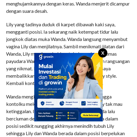
menghujamkannya dengan keras. Wanda menjerit dicampur
dengan suara desah.
Lily yang tadinya duduk di karpet dibawah kaki saya,
mengganti posisi. Ia sekarang naik ketempat tidur lalu
jongkok diatas muka Wanda. Wanda langsung menyambut
vagina Lily dan menjilatnya. Sambil menikmati jilatan dari
X
Wanda, Lily membungkukkan tubuhnya dan meremas
payudara Wanda. Keduanya saling memberikan rangsangan
yang nikmat. Bosan dengan posisi missionary, saya
membalikkan tubuh Wanda dalam posisi doggy style.
Kembali kontolku mengisi liang vagina Wanda.
Wanda mengikuti irama gerakan tubuhku sehingga
kontolku melesak lebih dalam di vaginanya. Lily tak mau
ketinggalan. Ia beringsut kebawah tubuh Wanda lalu
berciuman dengan Wanda. Wanda yang tadinya dalam
posisi sedikit nungging akhirnya menindih tubuh Lily
sehingga Lily dan Wanda berada dalam posisi berpelukan