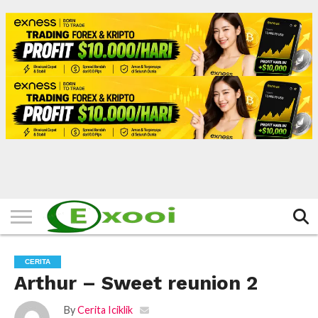
HOME
FILTER
BERITA
BIODATA
CERITA
CERPEN
EKSKLUSIF
FOTO
VIDEO
TIPS
MORE
CERITA
Arthur – Sweet reunion 2
By
Cerita Iciklik