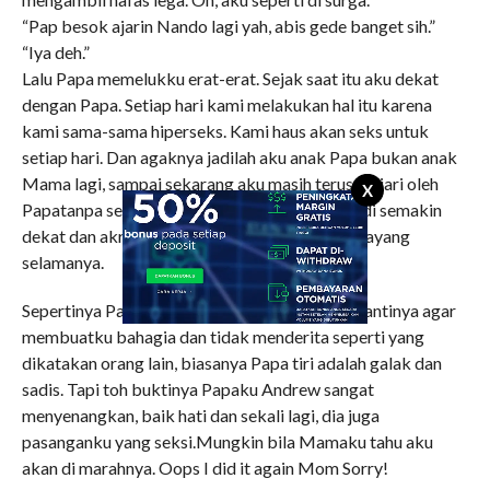
“Pap besok ajarin Nando lagi yah, abis gede banget sih.”
“Iya deh.”
Lalu Papa memelukku erat-erat. Sejak saat itu aku dekat
dengan Papa. Setiap hari kami melakukan hal itu karena
kami sama-sama hiperseks. Kami haus akan seks untuk
setiap hari. Dan agaknya jadilah aku anak Papa bukan anak
Mama lagi, sampai sekarang aku masih terus diajari oleh
X
Papatanpa sepengetahuan Mama, dan kami jadi semakin
dekat dan akrab. Oh Papaku Andrew yang kusayang
selamanya.
Sepertinya Papa kandungku sudah mengirim gantinya agar
membuatku bahagia dan tidak menderita seperti yang
dikatakan orang lain, biasanya Papa tiri adalah galak dan
sadis. Tapi toh buktinya Papaku Andrew sangat
menyenangkan, baik hati dan sekali lagi, dia juga
pasanganku yang seksi.Mungkin bila Mamaku tahu aku
akan di marahnya. Oops I did it again Mom Sorry!