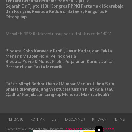
tentara Belanda bernama Bob van Dijk (18)
Sejarah Dr Tjipto (13): Kongres PPPKI Pertama di Soerabaja
dan Kongres Pemuda Kedua di Batavia; Pengurus PI
Ditangkap
Masalah RSS:
Retrieved unsupported status code "404"
Biodata Kobo Kanaeru: Profil, Umur, Karier, dan Fakta
Menarik VTuber Hololive Indonesia
Biodata Yovie & Nuno: Profil, Perjalanan Karier, Daftar
Personel, dan Fakta Menarik
Tafsir Mimpi Berkhutbah di Mimbar Menurut Ibnu Sirin
Shalat di Penghujung Waktu: Haruskah Niat Ada’ atau
Qadha? Penjelasan Lengkap Menurut Mazhab Syafi’i
TERBARU
KONTAK
LIST
DISCLAIMER
PRIVACY
TERMS
Copyright © 2025 Exooi.com. Theme by
Topoin.com
, powered
Pugur.com
,
X