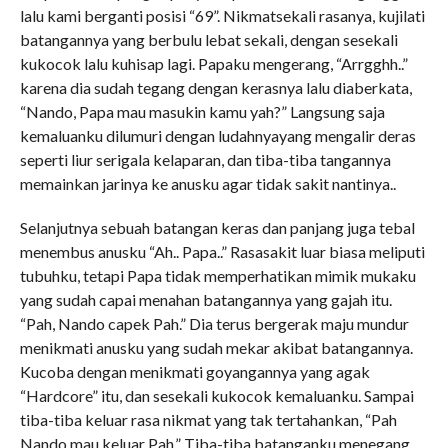
lalu kami berganti posisi “69”. Nikmatsekali rasanya, kujilati
batangannya yang berbulu lebat sekali, dengan sesekali
kukocok lalu kuhisap lagi. Papaku mengerang, “Arrgghh..”
karena dia sudah tegang dengan kerasnya lalu diaberkata,
“Nando, Papa mau masukin kamu yah?” Langsung saja
kemaluanku dilumuri dengan ludahnyayang mengalir deras
seperti liur serigala kelaparan, dan tiba-tiba tangannya
memainkan jarinya ke anusku agar tidak sakit nantinya..
Selanjutnya sebuah batangan keras dan panjang juga tebal
menembus anusku “Ah.. Papa..” Rasasakit luar biasa meliputi
tubuhku, tetapi Papa tidak memperhatikan mimik mukaku
yang sudah capai menahan batangannya yang gajah itu.
“Pah, Nando capek Pah.” Dia terus bergerak maju mundur
menikmati anusku yang sudah mekar akibat batangannya.
Kucoba dengan menikmati goyangannya yang agak
“Hardcore” itu, dan sesekali kukocok kemaluanku. Sampai
tiba-tiba keluar rasa nikmat yang tak tertahankan, “Pah
Nando mau keluar Pah,” Tiba-tiba batanganku menegang