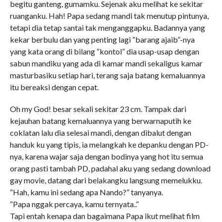
begitu ganteng, gumamku. Sejenak aku melihat ke sekitar
ruanganku. Hah! Papa sedang mandi tak menutup pintunya,
tetapi dia tetap santai tak menganggapku. Badannya yang
kekar berbulu dan yang penting lagi “barang ajaib”-nya
yang kata orang di bilang “kontol” dia usap-usap dengan
sabun mandiku yang ada di kamar mandi sekaligus kamar
masturbasiku setiap hari, terang saja batang kemaluannya
itu bereaksi dengan cepat.
Oh my God! besar sekali sekitar 23 cm. Tampak dari
kejauhan batang kemaluannya yang berwarnaputih ke
coklatan lalu dia selesai mandi, dengan dibalut dengan
handuk ku yang tipis, ia melangkah ke depanku dengan PD-
nya, karena wajar saja dengan bodinya yang hot itu semua
orang pasti tambah PD, padahal aku yang sedang download
gay movie, datang dari belakangku langsung memelukku.
“Hah, kamu ini sedang apa Nando?” tanyanya.
“Papa nggak percaya, kamu ternyata..”
Tapi entah kenapa dan bagaimana Papa ikut melihat film