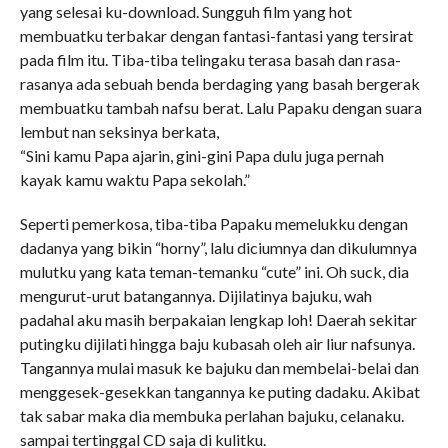
yang selesai ku-download. Sungguh film yang hot
membuatku terbakar dengan fantasi-fantasi yang tersirat
pada film itu. Tiba-tiba telingaku terasa basah dan rasa-
rasanya ada sebuah benda berdaging yang basah bergerak
membuatku tambah nafsu berat. Lalu Papaku dengan suara
lembut nan seksinya berkata,
“Sini kamu Papa ajarin, gini-gini Papa dulu juga pernah
kayak kamu waktu Papa sekolah.”
Seperti pemerkosa, tiba-tiba Papaku memelukku dengan
dadanya yang bikin “horny”, lalu diciumnya dan dikulumnya
mulutku yang kata teman-temanku “cute” ini. Oh suck, dia
mengurut-urut batangannya. Dijilatinya bajuku, wah
padahal aku masih berpakaian lengkap loh! Daerah sekitar
putingku dijilati hingga baju kubasah oleh air liur nafsunya.
Tangannya mulai masuk ke bajuku dan membelai-belai dan
menggesek-gesekkan tangannya ke puting dadaku. Akibat
tak sabar maka dia membuka perlahan bajuku, celanaku.
sampai tertinggal CD saja di kulitku.