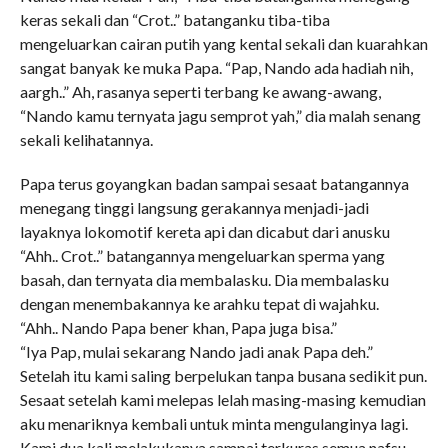
keras sekali dan “Crot..” batanganku tiba-tiba
mengeluarkan cairan putih yang kental sekali dan kuarahkan
sangat banyak ke muka Papa. “Pap, Nando ada hadiah nih,
aargh..” Ah, rasanya seperti terbang ke awang-awang,
“Nando kamu ternyata jagu semprot yah,” dia malah senang
sekali kelihatannya.
Papa terus goyangkan badan sampai sesaat batangannya
menegang tinggi langsung gerakannya menjadi-jadi
layaknya lokomotif kereta api dan dicabut dari anusku
“Ahh.. Crot..” batangannya mengeluarkan sperma yang
basah, dan ternyata dia membalasku. Dia membalasku
dengan menembakannya ke arahku tepat di wajahku.
“Ahh.. Nando Papa bener khan, Papa juga bisa.”
“Iya Pap, mulai sekarang Nando jadi anak Papa deh.”
Setelah itu kami saling berpelukan tanpa busana sedikit pun.
Sesaat setelah kami melepas lelah masing-masing kemudian
aku menariknya kembali untuk minta mengulanginya lagi.
Kami dua kali melakukanya sampai terkuras semua nafsu