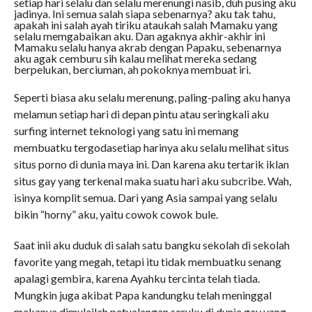
setiap hari selalu dan selalu merenungi nasib, duh pusing aku
jadinya. Ini semua salah siapa sebenarnya? aku tak tahu,
apakah ini salah ayah tiriku ataukah salah Mamaku yang
selalu memgabaikan aku. Dan agaknya akhir-akhir ini
Mamaku selalu hanya akrab dengan Papaku, sebenarnya
aku agak cemburu sih kalau melihat mereka sedang
berpelukan, berciuman, ah pokoknya membuat iri.
Seperti biasa aku selalu merenung, paling-paling aku hanya
melamun setiap hari di depan pintu atau seringkali aku
surfing internet teknologi yang satu ini memang
membuatku tergodasetiap harinya aku selalu melihat situs
situs porno di dunia maya ini. Dan karena aku tertarik iklan
situs gay yang terkenal maka suatu hari aku subcribe. Wah,
isinya komplit semua. Dari yang Asia sampai yang selalu
bikin “horny” aku, yaitu cowok cowok bule.
Saat inii aku duduk di salah satu bangku sekolah di sekolah
favorite yang megah, tetapi itu tidak membuatku senang
apalagi gembira, karena Ayahku tercinta telah tiada.
Mungkin juga akibat Papa kandungku telah meninggal
makanya dimulailah petualangan seruku di dunia gay yang