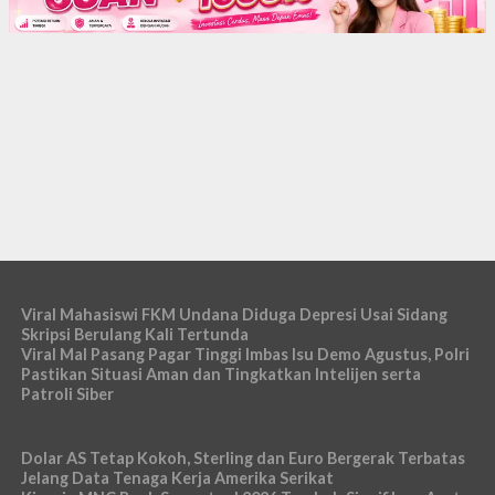
Viral Mahasiswi FKM Undana Diduga Depresi Usai Sidang
Skripsi Berulang Kali Tertunda
Viral Mal Pasang Pagar Tinggi Imbas Isu Demo Agustus, Polri
Pastikan Situasi Aman dan Tingkatkan Intelijen serta
Patroli Siber
Dolar AS Tetap Kokoh, Sterling dan Euro Bergerak Terbatas
Jelang Data Tenaga Kerja Amerika Serikat