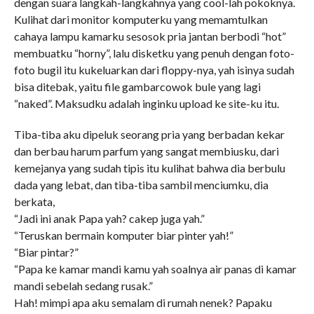
dengan suara langkah-langkahnya yang cool-lah pokoknya.
Kulihat dari monitor komputerku yang memamtulkan
cahaya lampu kamarku sesosok pria jantan berbodi “hot”
membuatku “horny”, lalu disketku yang penuh dengan foto-
foto bugil itu kukeluarkan dari floppy-nya, yah isinya sudah
bisa ditebak, yaitu file gambarcowok bule yang lagi
“naked”. Maksudku adalah inginku upload ke site-ku itu.
Tiba-tiba aku dipeluk seorang pria yang berbadan kekar
dan berbau harum parfum yang sangat membiusku, dari
kemejanya yang sudah tipis itu kulihat bahwa dia berbulu
dada yang lebat, dan tiba-tiba sambil menciumku, dia
berkata,
“Jadi ini anak Papa yah? cakep juga yah.”
“Teruskan bermain komputer biar pinter yah!”
“Biar pintar?”
“Papa ke kamar mandi kamu yah soalnya air panas di kamar
mandi sebelah sedang rusak.”
Hah! mimpi apa aku semalam di rumah nenek? Papaku