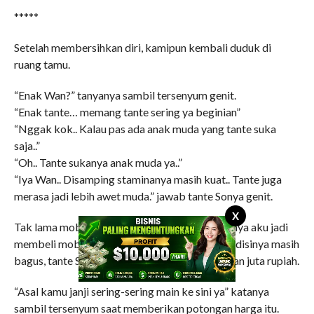
*****
Setelah membersihkan diri, kamipun kembali duduk di
ruang tamu.
“Enak Wan?” tanyanya sambil tersenyum genit.
“Enak tante… memang tante sering ya beginian”
“Nggak kok.. Kalau pas ada anak muda yang tante suka
saja..”
“Oh.. Tante sukanya anak muda ya..”
“Iya Wan.. Disamping staminanya masih kuat.. Tante juga
merasa jadi lebih awet muda.” jawab tante Sonya genit.
X
Tak lama mobil yang dinantipun datang. Akhirnya aku jadi
membeli mobil tante Sonya itu. Disamping kondisinya masih
bagus, tante Sonya memberikan korting delapan juta rupiah.
“Asal kamu janji sering-sering main ke sini ya” katanya
sambil tersenyum saat memberikan potongan harga itu.