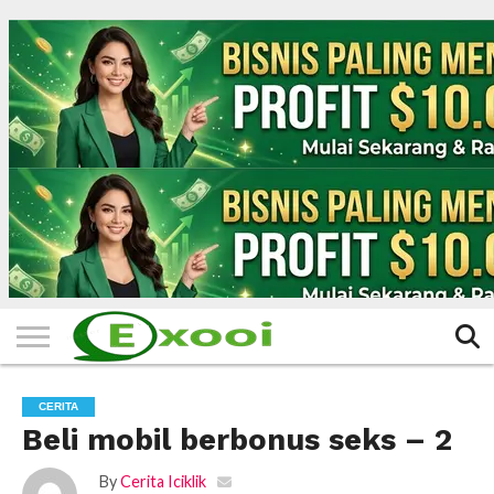
HOME
FILTER
BERITA
BIODATA
CERITA
CERPEN
EKSKLUSIF
FOTO
VIDEO
TIPS
MORE
CERITA
Beli mobil berbonus seks – 2
By
Cerita Iciklik