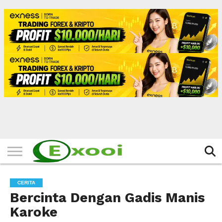
HOME
FILTER
BERITA
BIODATA
CERITA
CERPEN
EKSKLUSIF
FOTO
VIDEO
TIPS
MORE
CERITA
Bercinta Dengan Gadis Manis
Karoke