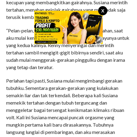
kecupan yang membangkitkan gairahnya. Susiana merintih
tertahan, menahan gejolak gairahnya yang mendadak saja
X
terusik kembali.
“Pelan-pelan, Omm. Perih…”, rintih Susiana tertahan, saat
aku mulai kembali mendobrak benteng pagar ayunya untuk
yang kedua kalinya. Renny menyeringai dan merintih
tertahan sambil mengigit-gigit bibirnya sendiri, saat aku
sudah mulai menggerak-gerakan pinggulku dengan irama
yang tetap dan teratur.
Perlahan tapi pasti, Susiana mulai mengimbangi gerakan
tubuhku. Sementara gerakan-gerakan yang kulakukan
semakin liar dan tak terkendali. Beberapa kali Susiana
memekik tertahan dengan tubuh terguncang dan
menggeletar bagai tersengat kenikmatan klimaks ribuan
volt. Kali ini Susiana mencapai puncak orgasme yang
mungkin pertama kali baru dirasakannya. Tubuhnya
langsung lunglai di pembaringan, dan aku merasakan