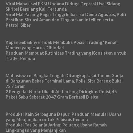
Viral Mahasiswi FKM Undana Diduga Depresi Usai Sidang
Skripsi Berulang Kali Tertunda
Viral Mal Pasang Pagar Tinggi Imbas Isu Demo Agustus, Polri
Pastikan Situasi Aman dan Tingkatkan Intelijen serta
Patroli Siber
Kapan Sebaiknya Tidak Membuka Posisi Trading? Kenali
Momen yang Harus Dihindari
Panduan Membuat Rutinitas Trading yang Konsisten untuk
Trader Pemula
Mahasiswa di Bangka Tengah Ditangkap Usai Tanam Ganja
di Bangunan Bekas Terminal Lama, Polisi Sita Barang Bukti
72,7 Gram
2 Pengedar Narkotika di Air Lintang Diringkus Polisi, 45
Paket Sabu Seberat 20,47 Gram Berhasil Disita
Produksi Kain Serbaguna Dapur: Panduan Memulai Usaha
yang Menjanjikan untuk Pebisnis Pemula
Produksi Tas Belanja Jaring: Peluang Usaha Ramah
Lingkungan yang Menjanjikan