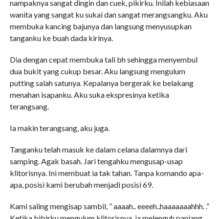
nampaknya sangat dingin dan cuek, pikirku. Inilah kebiasaan
wanita yang sangat ku sukai dan sangat merangsangku. Aku
membuka kancing bajunya dan langsung menyusupkan
tanganku ke buah dada kirinya.
Dia dengan cepat membuka tali bh sehingga menyembul
dua bukit yang cukup besar. Aku langsung mengulum
putting salah satunya. Kepalanya bergerak ke belakang
menahan isapanku. Aku suka ekspresinya ketika
terangsang.
Ia makin terangsang, aku juga.
Tanganku telah masuk ke dalam celana dalamnya dari
samping. Agak basah. Jari tengahku mengusap-usap
klitorisnya. Ini membuat ia tak tahan. Tanpa komando apa-
apa, posisi kami berubah menjadi posisi 69.
Kami saling mengisap sambil, ” aaaah.. eeeeh..haaaaaaahhh. .”
Ketika bibirku mengulum klitorisnya, ia melenguh panjang