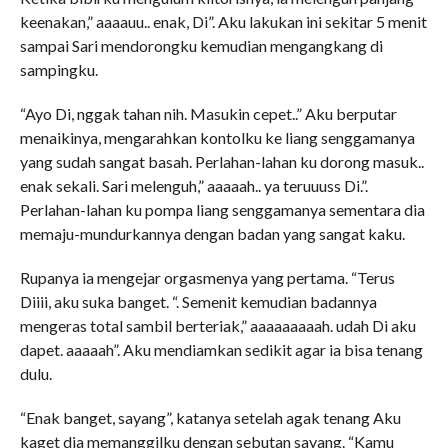
keenakan,” aaaauu.. enak, Di”. Aku lakukan ini sekitar 5 menit
sampai Sari mendorongku kemudian mengangkang di
sampingku.
“Ayo Di, nggak tahan nih. Masukin cepet..” Aku berputar
menaikinya, mengarahkan kontolku ke liang senggamanya
yang sudah sangat basah. Perlahan-lahan ku dorong masuk..
enak sekali. Sari melenguh,” aaaaah.. ya teruuuss Di.”.
Perlahan-lahan ku pompa liang senggamanya sementara dia
memaju-mundurkannya dengan badan yang sangat kaku.
Rupanya ia mengejar orgasmenya yang pertama. “Terus
Diiii, aku suka banget. “. Semenit kemudian badannya
mengeras total sambil berteriak,” aaaaaaaaah. udah Di aku
dapet. aaaaah”. Aku mendiamkan sedikit agar ia bisa tenang
dulu.
“Enak banget, sayang”, katanya setelah agak tenang Aku
kaget dia memanggilku dengan sebutan sayang. “Kamu