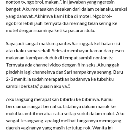
nonton tv, ngobrol, makan..”. Ini jawaban yang ngeresin
banget. Aku merasakan desakan dari dalam celanaku, ereksi
yang dahsyat. Akhirnya kami tiba di motel. Ngobrol-
ngobrol lebih jauh, ternyata dia memang telah sering ke
motel dengan suaminya ketika pacaran dulu.
Saya jadi sangat maklum, pantes Sari nggak kelihatan risi
atau kaku sama sekali. Selesai membayar kamar dan pesen
makanan, kamipun duduk di tempat sambil nonton tv.
Ternyata ada channel video dengan film seks. Aku nggak
pindahin lagi channelnya dan Sari nampaknya senang. Baru
2-3 menit, ia sudah merapatkan badannya ke tubuhku
sambil berkata,” puasin aku ya..”.
Aku langsung merapatkan bibirku ke bibirnya. Kamu
berciuman sangat bernafsu. Lidahnya duluan masuk ke
mulutku ambil meraba-raba setiap sudut dalam mulut. Aku
sangat terangsang, apalagi melihat tangannya memegang
daerah vaginanya yang masih tertutup rok. Wanita ini