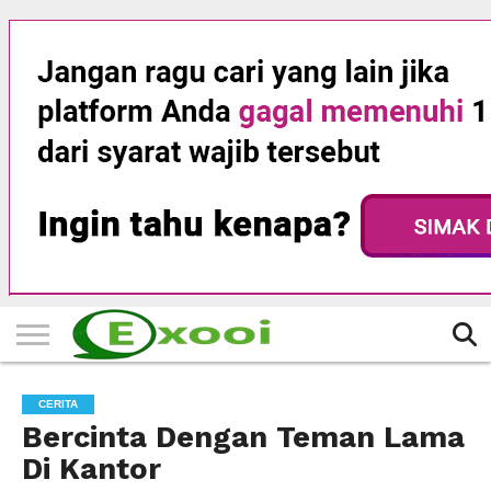
HOME
FILTER
BERITA
BIODATA
CERITA
CERPEN
EKSKLUSIF
FOTO
VIDEO
TIPS
MORE
CERITA
Bercinta Dengan Teman Lama
Di Kantor