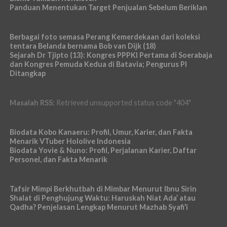
Panduan Menentukan Target Penjualan Sebelum Beriklan
Berbagai foto semasa Perang Kemerdekaan dari koleksi
tentara Belanda bernama Bob van Dijk (18)
Sejarah Dr Tjipto (13): Kongres PPPKI Pertama di Soerabaja
dan Kongres Pemuda Kedua di Batavia; Pengurus PI
Ditangkap
Masalah RSS:
Retrieved unsupported status code "404"
Biodata Kobo Kanaeru: Profil, Umur, Karier, dan Fakta
Menarik VTuber Hololive Indonesia
Biodata Yovie & Nuno: Profil, Perjalanan Karier, Daftar
Personel, dan Fakta Menarik
Tafsir Mimpi Berkhutbah di Mimbar Menurut Ibnu Sirin
Shalat di Penghujung Waktu: Haruskah Niat Ada’ atau
Qadha? Penjelasan Lengkap Menurut Mazhab Syafi’i