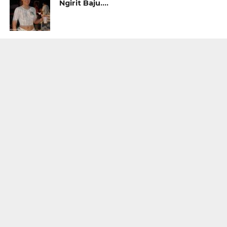
Ngirit Baju….