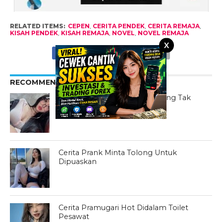
RELATED ITEMS:
CEPEN
,
CERITA PENDEK
,
CERITA REMAJA
,
KISAH PENDEK
,
KISAH REMAJA
,
NOVEL
,
NOVEL REMAJA
X
RECOMMENDED FOR YOU
Kisah Mengikuti Rasa Birahi yang Tak
Terkendali
Cerita Prank Minta Tolong Untuk
Dipuaskan
Cerita Pramugari Hot Didalam Toilet
Pesawat