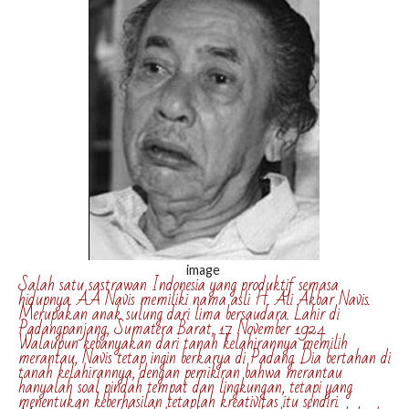
image
Salah satu sastrawan Indonesia yang produktif semasa
hidupnya. A.A Navis memiliki nama asli H. Ali Akbar Navis.
Merupakan anak sulung dari lima bersaudara. Lahir di
Padangpanjang, Sumatera Barat, 17 November 1924.
Walaupun kebanyakan dari tanah kelahirannya memilih
merantau, Navis tetap ingin berkarya di Padang. Dia bertahan di
tanah kelahirannya, dengan pemikiran bahwa merantau
hanyalah soal pindah tempat dan lingkungan, tetapi yang
menentukan keberhasilan tetaplah kreativitas itu sendiri.