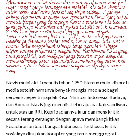
Memutuskan terlibat dalam dunia menulis dimulai sejak kecil.
Saat orang tuanya berlangganan majalah, dia suka membaca
rubrik cerpen dan cerita bersambung setiap edisinya. Ayahnya
paham kegemaran anaknya. Dia memberikan Navis uang untuk
membeli bacaan yang disukainya. Karena perjalanan ke sekolah
yang jauh, dia memanfaatkan waktu tersebut untuk membaca.
Pendidikan Navis secara formal hanya sampai sekolah
Indonesisch Nederiandsch School (INS) di daerah Kayutaman.
Selebihnya dia selalu belajar sendiri, bukan hanya buku sastra
namun buku pengetahuan lainnya tetap dipelajari. Hingga
intelektualnya berkembang dengan baik. Pembawaan Navis yang
suka mengkritik, dia menyoroti gaya bercerita cerpen asing, dan
membandingkan cerpen Indonesia. Kelemahan yang ditemukan
dalam cerpen Indonesia diperbaiki dengan mempelajari cerpen
asing.
Navis mulai aktif menulis tahun 1950. Namun mulai disoroti
media setelah namanya banyak mengisi media sebagai
cerpenis. Seperti majalah Kisa, Mimbar Indonesia, Budaya,
dan Roman. Navis juga menulis beberapa naskah sandiwara
untuk stasiun RRI. Kepribadiannya jujur dan mengkritik
secara terang-terangan dengan upaya membangkitkan
kesadaran pribadi bangsa Indonesia. Terkhusus kritik
sosialnya ditujukan koruptor yang terus menggrogoti