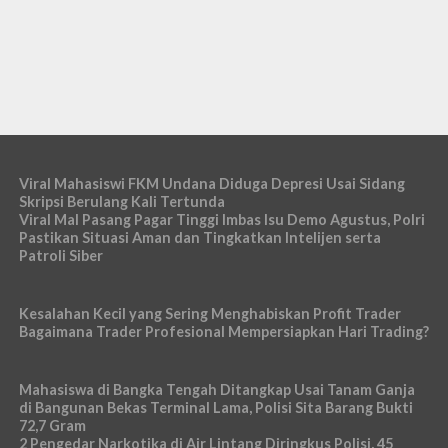
Viral Mahasiswi FKM Undana Diduga Depresi Usai Sidang
Skripsi Berulang Kali Tertunda
Viral Mal Pasang Pagar Tinggi Imbas Isu Demo Agustus, Polri
Pastikan Situasi Aman dan Tingkatkan Intelijen serta
Patroli Siber
Kesalahan Kecil yang Sering Menghabiskan Profit Trader
Bagaimana Trader Profesional Mempersiapkan Hari Trading?
Mahasiswa di Bangka Tengah Ditangkap Usai Tanam Ganja
di Bangunan Bekas Terminal Lama, Polisi Sita Barang Bukti
72,7 Gram
2 Pengedar Narkotika di Air Lintang Diringkus Polisi, 45