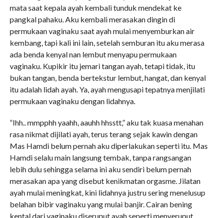
mata saat kepala ayah kembali tunduk mendekat ke
pangkal pahaku. Aku kembali merasakan dingin di
permukaan vaginaku saat ayah mulai menyemburkan air
kembang, tapi kali ini lain, setelah semburan itu aku merasa
ada benda kenyal nan lembut menyapu permukaan
vaginaku. Kupikir itu jemari tangan ayah, tetapi tidak, itu
bukan tangan, benda bertekstur lembut, hangat, dan kenyal
itu adalah lidah ayah. Ya, ayah mengusapi tepatnya menjilati
permukaan vaginaku dengan lidahnya.
“Ihh.. mmpphh yaahh, aauhh hhsstt,” aku tak kuasa menahan
rasa nikmat dijilati ayah, terus terang sejak kawin dengan
Mas Hamdi belum pernah aku diperlakukan seperti itu. Mas
Hamdi selalu main langsung tembak, tanpa rangsangan
lebih dulu sehingga selama ini aku sendiri belum pernah
merasakan apa yang disebut kenikmatan orgasme. Jilatan
ayah mulai meningkat, kini lidahnya justru sering menelusup
belahan bibir vaginaku yang mulai banjir. Cairan bening
kental dari vaginaku diseruput ayah seperti menyeruput