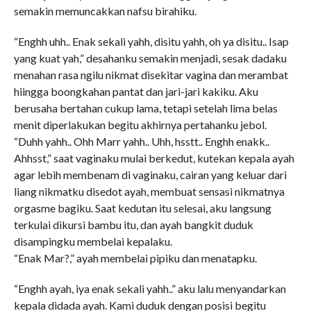
semakin memuncakkan nafsu birahiku.
“Enghh uhh.. Enak sekali yahh, disitu yahh, oh ya disitu.. Isap
yang kuat yah,” desahanku semakin menjadi, sesak dadaku
menahan rasa ngilu nikmat disekitar vagina dan merambat
hiingga boongkahan pantat dan jari-jari kakiku. Aku
berusaha bertahan cukup lama, tetapi setelah lima belas
menit diperlakukan begitu akhirnya pertahanku jebol.
“Duhh yahh.. Ohh Marr yahh.. Uhh, hsstt.. Enghh enakk..
Ahhsst,” saat vaginaku mulai berkedut, kutekan kepala ayah
agar lebih membenam di vaginaku, cairan yang keluar dari
liang nikmatku disedot ayah, membuat sensasi nikmatnya
orgasme bagiku. Saat kedutan itu selesai, aku langsung
terkulai dikursi bambu itu, dan ayah bangkit duduk
disampingku membelai kepalaku.
“Enak Mar?,” ayah membelai pipiku dan menatapku.
“Enghh ayah, iya enak sekali yahh..” aku lalu menyandarkan
kepala didada ayah. Kami duduk dengan posisi begitu