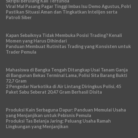
Skripsi Berulang Kali Tertunda
Viral Mal Pasang Pagar Tinggi Imbas Isu Demo Agustus, Polri
Pastikan Situasi Aman dan Tingkatkan Intelijen serta
Patroli Siber
Kapan Sebaiknya Tidak Membuka Posisi Trading? Kenali
Momen yang Harus Dihindari
Panduan Membuat Rutinitas Trading yang Konsisten untuk
Trader Pemula
Mahasiswa di Bangka Tengah Ditangkap Usai Tanam Ganja
di Bangunan Bekas Terminal Lama, Polisi Sita Barang Bukti
72,7 Gram
2 Pengedar Narkotika di Air Lintang Diringkus Polisi, 45
Paket Sabu Seberat 20,47 Gram Berhasil Disita
Produksi Kain Serbaguna Dapur: Panduan Memulai Usaha
yang Menjanjikan untuk Pebisnis Pemula
Produksi Tas Belanja Jaring: Peluang Usaha Ramah
Lingkungan yang Menjanjikan