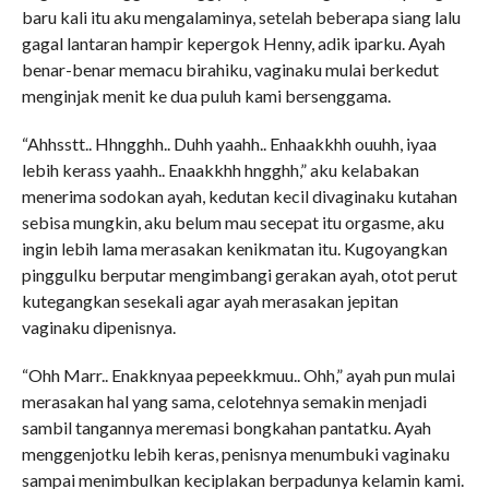
baru kali itu aku mengalaminya, setelah beberapa siang lalu
gagal lantaran hampir kepergok Henny, adik iparku. Ayah
benar-benar memacu birahiku, vaginaku mulai berkedut
menginjak menit ke dua puluh kami bersenggama.
“Ahhsstt.. Hhngghh.. Duhh yaahh.. Enhaakkhh ouuhh, iyaa
lebih kerass yaahh.. Enaakkhh hngghh,” aku kelabakan
menerima sodokan ayah, kedutan kecil divaginaku kutahan
sebisa mungkin, aku belum mau secepat itu orgasme, aku
ingin lebih lama merasakan kenikmatan itu. Kugoyangkan
pinggulku berputar mengimbangi gerakan ayah, otot perut
kutegangkan sesekali agar ayah merasakan jepitan
vaginaku dipenisnya.
“Ohh Marr.. Enakknyaa pepeekkmuu.. Ohh,” ayah pun mulai
merasakan hal yang sama, celotehnya semakin menjadi
sambil tangannya meremasi bongkahan pantatku. Ayah
menggenjotku lebih keras, penisnya menumbuki vaginaku
sampai menimbulkan keciplakan berpadunya kelamin kami.