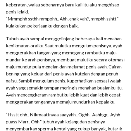
keberatan, walau sebenarnya baru kali itu aku menghisap
penis lelaki.
“Mmmphh ssthh mmpphh.. Ahh, enak yah?, mmphh sshtt,”
kulakukan pekerjaanku dengan baik.
Tubuh ayah sampai menggelinjang beberapa kali menahan
kenikmatan oralku. Saat mulutku mengulum penisnya, ayah
menggerakkan tangan yang memegang rambutku maju-
mundur ke arah penisnya, membuat mulutku secara otomasi
maju mundur pula menelan dan melumat penis ayah. Cairan
bening yang keluar dari penis ayah kutelan dengan penuh
nafsu. Sambil mengulum penis, kuperhatikan sensasi wajah
ayah yang semakin tampan meringis menahan buaianku itu.
Ayah mencengkeram rambutku lebih kuat dan lebih cepat
menggerakan tangannya memaju mundurkan kepalaku.
“Hsstt ohh.. Nikmaattnyaa saayyhh.. Oghh.. Aahhgg.. Ayhh
puass Marr.. Ohh,” tubuh ayah kejang dan penisnya
menyemburkan sperma kental yang cukup banyak, kutarik