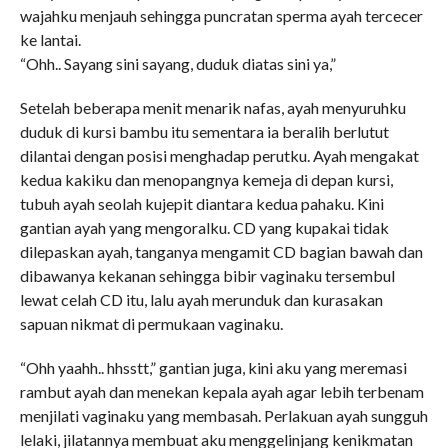
wajahku menjauh sehingga puncratan sperma ayah tercecer
ke lantai.
“Ohh.. Sayang sini sayang, duduk diatas sini ya,”
Setelah beberapa menit menarik nafas, ayah menyuruhku
duduk di kursi bambu itu sementara ia beralih berlutut
dilantai dengan posisi menghadap perutku. Ayah mengakat
kedua kakiku dan menopangnya kemeja di depan kursi,
tubuh ayah seolah kujepit diantara kedua pahaku. Kini
gantian ayah yang mengoralku. CD yang kupakai tidak
dilepaskan ayah, tanganya mengamit CD bagian bawah dan
dibawanya kekanan sehingga bibir vaginaku tersembul
lewat celah CD itu, lalu ayah merunduk dan kurasakan
sapuan nikmat di permukaan vaginaku.
“Ohh yaahh.. hhsstt,” gantian juga, kini aku yang meremasi
rambut ayah dan menekan kepala ayah agar lebih terbenam
menjilati vaginaku yang membasah. Perlakuan ayah sungguh
lelaki, jilatannya membuat aku menggelinjang kenikmatan