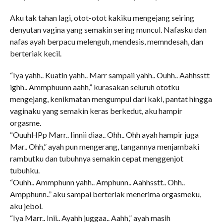
Aku tak tahan lagi, otot-otot kakiku mengejang seiring
denyutan vagina yang semakin sering muncul. Nafasku dan
nafas ayah berpacu melenguh, mendesis, memndesah, dan
berteriak kecil.
“Iya yahh.. Kuatin yahh.. Marr sampaii yahh.. Ouhh.. Aahhsstt
ighh.. Ammphuunn aahh,” kurasakan seluruh ototku
mengejang, kenikmatan mengumpul dari kaki, pantat hingga
vaginaku yang semakin keras berkedut, aku hampir
orgasme.
“OuuhHPp Marr.. Iinnii diaa.. Ohh.. Ohh ayah hampir juga
Mar.. Ohh,” ayah pun mengerang, tangannya menjambaki
rambutku dan tubuhnya semakin cepat menggenjot
tubuhku.
“Ouhh.. Ammphunn yahh.. Amphunn.. Aahhsstt.. Ohh..
Ampphunn..” aku sampai berteriak menerima orgasmeku,
aku jebol.
“Iya Marr.. Inii.. Ayahh juggaa.. Aahh,” ayah masih