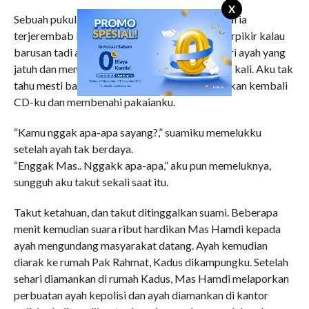
X
Sebuah pukulan menyasar kewajah ayah sampai ia
terjerembab kelantai. Rupanya Mas Hamdi berpikir kalau
barusan tadi aku diperkosa, ia lalu menghampiri ayah yang
jatuh dan menendang tubuh tua ayah beberapa kali. Aku tak
tahu mesti bagaimana saat itu, selain mengenakan kembali
CD-ku dan membenahi pakaianku.
“Kamu nggak apa-apa sayang?,” suamiku memelukku
setelah ayah tak berdaya.
“Enggak Mas.. Nggakk apa-apa,” aku pun memeluknya,
sungguh aku takut sekali saat itu.
Takut ketahuan, dan takut ditinggalkan suami. Beberapa
menit kemudian suara ribut hardikan Mas Hamdi kepada
ayah mengundang masyarakat datang. Ayah kemudian
diarak ke rumah Pak Rahmat, Kadus dikampungku. Setelah
sehari diamankan di rumah Kadus, Mas Hamdi melaporkan
perbuatan ayah kepolisi dan ayah diamankan di kantor