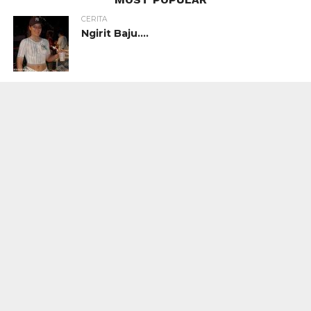
CERITA
Ngirit Baju….