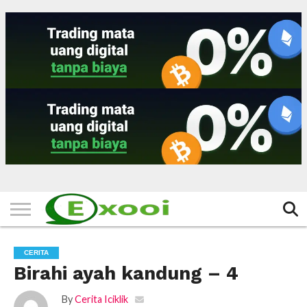
HOME
FILTER
BERITA
BIODATA
CERITA
CERPEN
EKSKLUSIF
FOTO
VIDEO
TIPS
MORE
CERITA
Birahi ayah kandung – 4
By
Cerita Iciklik