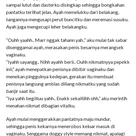
sampai lutut dan dasterku disingkap sehingga bongkahan
pantatku terlihat jelas. Ayah memelukku dari belakang,
tangannya mengusapi perut buncitku dan meremasi susuku.
Ayah juga mengecupi leher belakangku.
“Ouhh yaahh.. Marr nggak tahann yah..” aku mulai tak sabar
disenggamai ayah, merasakan penis besarnya merangsek
vaginaku.
“Iyahh sayangg.. Nihh ayahh berii.. Ouhh nikmatnyya pepekk
inii,” ayah menepatkan penisnya dibibir vaginaku dan
menekan pinggulnya kedepan, gerakan itu membuat
penisnya langsung amblas diliang nikmatku yang sudah
banjir saat itu.
“Iya yahh begiituu yahh.. Enakk sekalliihh ohh,” aku merintih
menahan nikmat dibagian vitalku.
Ayah mulai menggerakkan pantatnya maju mundur,
sehingga penis kekarnya menerobos keluar masuk di
vaginaku. Senggama doggy style memang nikmat, apalagi