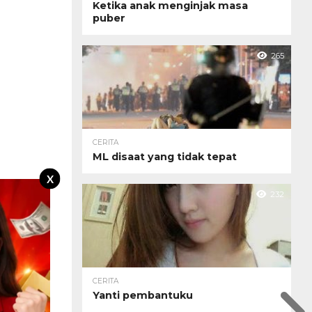
Ketika anak menginjak masa
puber
265
CERITA
ML disaat yang tidak tepat
X
232
CERITA
Yanti pembantuku