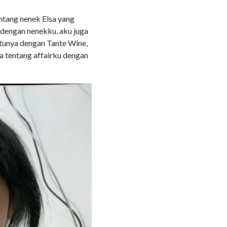
COMMENTS
ntang nenek Elsa yang
r dengan nenekku, aku juga
tunya dengan Tante Wine,
a tentang affairku dengan