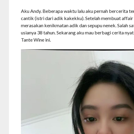
Aku Andy. Beberapa waktu lalu aku pernah bercerita te
cantik (istri dari adik kakekku). Setelah membuat affai
merasakan kenikmatan adik dan sepupu nenek. Salah sa
usianya 38 tahun. Sekarang aku mau berbagi cerita nyat
Tante Wine ini.