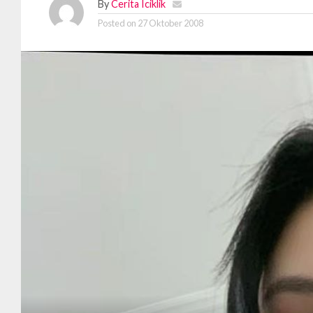
By
Cerita Iciklik
Posted on
27 Oktober 2008