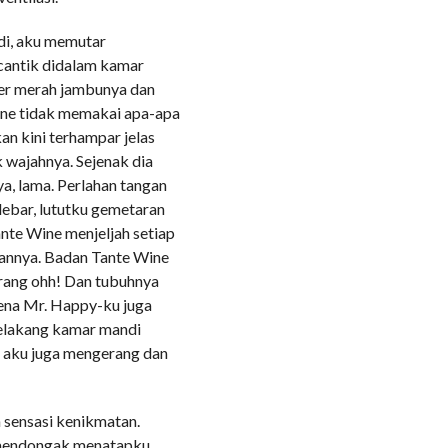
di, aku memutar
 cantik didalam kamar
ter merah jambunya dan
ine tidak memakai apa-apa
an kini terhampar jelas
 wajahnya. Sejenak dia
a, lama. Perlahan tangan
ebar, lututku gemetaran
nte Wine menjeljah setiap
gannya. Badan Tante Wine
rang ohh! Dan tubuhnya
rena Mr. Happy-ku juga
belakang kamar mandi
 aku juga mengerang dan
sensasi kenikmatan.
 mendongak menatapku.