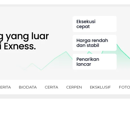
ERITA
BIODATA
CERITA
CERPEN
EKSKLUSIF
FOT